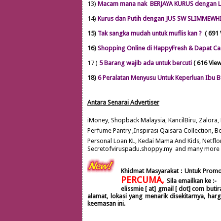
13)
Macam mana nak BERJAYA KURUS dengan L
14)
Kurus dan Putih dengan JUS SW SLIMMEWHI
15)
Tak sangka mudah untuk muflis kan ?
( 691 
16)
Shopping Online di HappyFresh & Dapat Ca
17 )
5 Barang wajib ada untuk bercuti
( 616 Vie
18)
6 Peralatan Menyusu Untuk Keperluan Ibu B
Antara Se
narai Advertiser
iMoney, Shopback Malaysia, KancilBiru, Zalora
Perfume Pantry ,Inspirasi Qaisara C
ollection, B
Personal
Loan KL
, Kedai Mama And
Kids, Net
flo
Secretofviruspadu.shoppy.my
and many more !
Khidmat Masyarakat : Untuk Promo
PERCUMA,
Sila emailkan
ke :-
elissmie [ at] gmail [ dot] com
buti
alamat, lokasi yang menarik disekitarnya, h
keemasan ini.