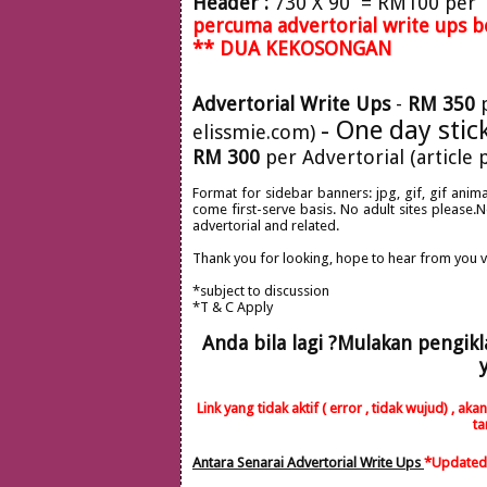
Header :
730 X 90 = RM100 per 1
percuma advertorial write ups b
** DUA KEKOSONGAN
Advertorial Write Ups
-
RM 350
p
- One day sti
elissmie.com)
RM 300
per Advertorial (article
Format for sidebar banners: jpg, gif, gif anima
come first-serve basis. No adult sites please.
advertorial and related.
Thank you for looking, hope to hear from you v
*subject to discussion
*T & C Apply
Anda bila lagi ?Mulakan pengik
Link yang tidak aktif ( error , tidak wujud) ,
ta
Antara Senarai Advertorial Write Ups
*Updated 