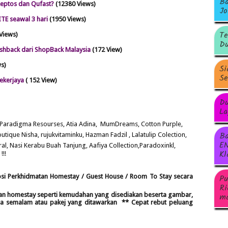
Ba
eptos dan Qufast?
(12380 Views)
Jo
TE seawal 3 hari
(1950 Views)
Te
Views)
Du
shback dari ShopBack Malaysia
(172 View)
ws)
Si
Se
ekerjaya
( 152 View)
Du
La
, Paradigma Resourses
, Atia Adina,
MumDre
ams, Cotton Purple,
Ba
outique Nisha, rujukvitam
inku, Hazman Fadzil , Lalatulip Colection,
EN
ral
, Nasi Kerabu Buah Tanjung, Aafiya Collection,Paradoxinkl,
Kl
!!
Pu
si Perkhidmatan Homestay / Guest House / Room To Stay secara
Ri
ma
ran homestay seperti kemudahan yang disediakan beserta gambar,
arga semalam atau pakej yang ditawarkan ** Cepat rebut peluang