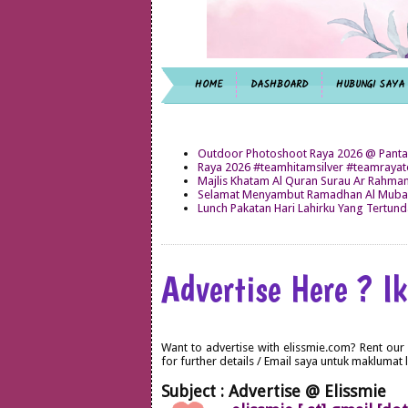
HOME
DASHBOARD
HUBUNGI SAYA
Outdoor Photoshoot Raya 2026 @ Panta
Raya 2026 #teamhitamsilver #teamray
Majlis Khatam Al Quran Surau Ar Rahma
Selamat Menyambut Ramadhan Al Mubar
Lunch Pakatan Hari Lahirku Yang Tertun
Advertise Here ? Ik
Want to advertise with elissmie.com? Rent our
for further details / Email saya untuk maklumat l
Subject : Advertise @ Elissmie