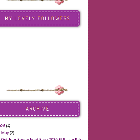
MY LOVELY FOLLOWERS
ARCHIVE
026
(4)
▼
May
(2)
Outdoor Photoshoot Raya 2026 @ Pantai Paka