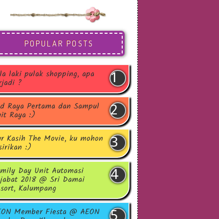
POPULAR POSTS
la laki pulak shopping, apa
rjadi ?
d Raya Pertama dan Sampul
it Raya :)
r Kasih The Movie, ku mohon
sirikan :)
mily Day Unit Automasi
jabat 2018 @ Sri Damai
sort, Kalumpang
EON Member Fiesta @ AEON