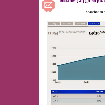
elissmie [ at] gmail [do
Snapshot on e