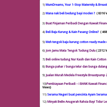
1)
M
umDreams, Your 1-Stop Maternity & Breast
2)
Mana nak beli bedung bayi moden ?
( 8316 
3)
Buat Pinjaman Peribadi Dengan Kuwait Finan
4)
Beli Baju Kurung & Kain Pasang Online?
( 46
5)
Meh tengok baju kurung cotton ready made 
6)
Jom Jamu Mata Tengok Tudung Dulu
( 2312 
7)
Beli online tudung Nur Kasih dan Kain Cotton
8)
Bunga pahar / bunga telur dan bunga dulang,
9)
Jualan Murah Medela Freestyle Breastpump 
10)
Pembiayaan Peribadi – i BANK Kuwait Finan
Views)
11)
Serama Negeri buat pencinta Ayam Serama
12)
Minyak BeBe Anugerah Rahsia Bayi Tidur L