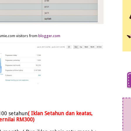
smie.com visitors from
blogger.com
100 setahun
( I
klan Setahun
dan keatas,
ernilai RM300)