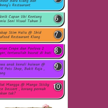
ndar Baru Klang dan
hnny's Restaurant
knik Capan Ubi Kentang
nia Seni Visual Tahun 3
akap Stim Halia @ Shid
afood Restaurant Klang
rian Crepe dan Pavlova 2
yer, tertunailah hasrat di hati
wa anak kenali haiwan @
R Pets Shop, Bukit Raja ,
ang
lut Mangga @ Mango Sticky
ce Dessert , korang pernah
kan tak?