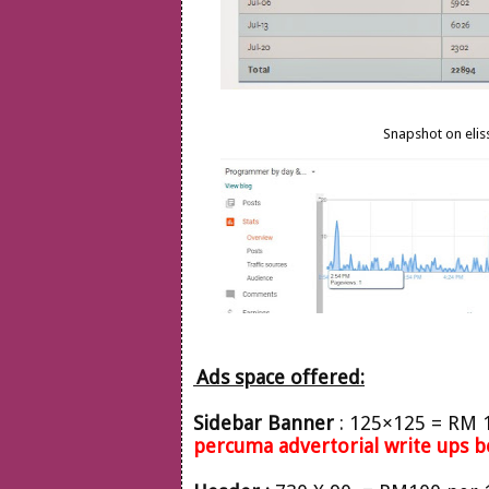
Snapshot on elis
Ads space offered:
Sidebar
Banner
: 125×125 = RM 
percuma advertorial write ups b