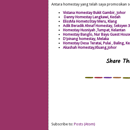
Antara homestay yang telah saya promosikan 
Vistana Homestay Bukit Gambir, Johor
Danny Homestay Langkawi, Kedah
ElissMa HometoStay Meru, Klang
Adik Beradik Ahnaf Homestay, Seksyen 
Homestay Husniyah ,Tumpat, Kelantan
Homestay Banglo, Nur Bayu Guest Hou
D'pinang homestay, Melaka
Homestay Desa Teratai, Pulai , Baling, K
Akashah Homestay,Kluang,Johor
Share Thi
Subscribe to:
Posts (Atom)