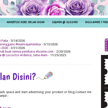
ADVERTISE HERE /IKLAN DISINI
SEGMEN @ ELISSMIE
DISCLAIMER / PEN
i Paka
- 5/14/2026
aterengganu #teamrayamentua
- 5/13/2026
n 2026
- 3/31/2026
ak buat semua pembaca elissmie.com
- 2/20/2026
da @ Locca Eco Ardence, Setia Alam
- 11/25/2025
lan Disini?
 ads space and start advertising your product or blog.Contact me
anjut :