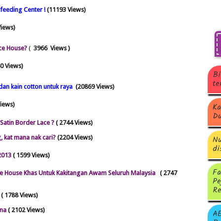
feeding Center !
(11193 Views)
Views)
ce House?
(
3966 Views )
80
Views)
Bi
te
dan kain cotton untuk raya
(20869 Views)
Views)
Ka
Du
 Satin Border Lace ?
( 2744 Views)
Nu
 kat mana nak cari?
(2204 Views)
di
2013
( 1599 Views)
Fa
ce House Khas Untuk Kakitangan Awam Seluruh Malaysia
( 2747
Pe
Re
( 1788 Views)
ena
( 2102 Views)
A