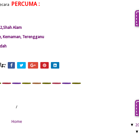
PERCUMA :
secara
32,Shah Alam
se, Kemaman, Terengganu
edah
s:
/
Home
▼
2