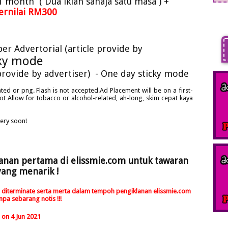
 month ( Dua iklan sahaja satu masa )
+
ernilai RM300
er Advertorial (article provide by
cky mode
 provide by advertiser) - One day sticky mode
ted or png. Flash is not accepted.Ad Placement will be on a first-
Not Allow for tobacco or alcohol-related, ah-long, skim cepat kaya
ery soon!
lanan pertama di elissmie.com untuk tawaran
yang menarik !
 akan diterminate serta merta dalam tempoh pengiklanan elissmie.com
npa sebarang notis !!!
on 4 Jun 2021