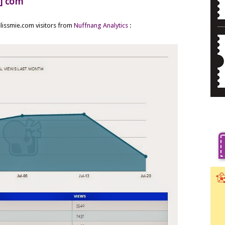
t] com
lissmie.com visitors from
Nuffnang Analytics
: