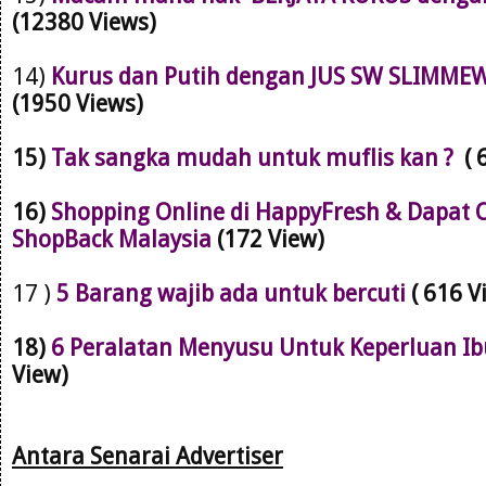
(12380 Views)
14)
Kurus dan Putih dengan JUS SW SLIMMEW
(1950 Views)
15)
Tak sangka mudah untuk muflis kan ?
( 
16)
Shopping Online di HappyFresh & Dapat 
ShopBack Malaysia
(172 View)
17 )
5 Barang wajib ada untuk bercuti
( 616 V
18)
6 Peralatan Menyusu Untuk Keperluan Ib
View)
Antara Se
narai Advertiser