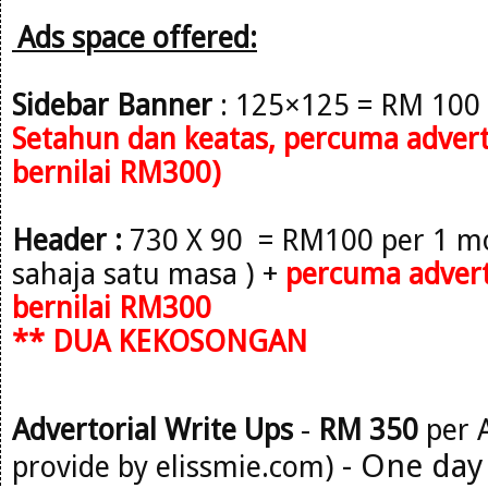
Ads space offered:
Sidebar
Banner
: 125×125 = RM 100
Setahun
dan keatas, percuma adverto
bernilai RM300)
Header :
730 X 90 = RM100 per 1 mo
sahaja satu masa )
+
percuma advert
bernilai RM300
** DUA KEKOSONGAN
Advertorial Write Ups
-
RM 350
per A
- One day
provide by elissmie.com)