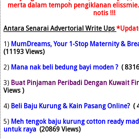
merta dalam tempoh pengiklanan elissmie
notis !!!
Antara Senarai Advertorial Write Ups
*Updat
1)
M
umDreams, Your 1-Stop Maternity & Brea
(11193 Views)
2)
Mana nak beli bedung bayi moden ?
( 831
3)
Buat Pinjaman Peribadi Dengan Kuwait Fi
Views )
4)
Beli Baju Kurung & Kain Pasang Online?
(
5)
Meh tengok baju kurung cotton ready mad
untuk raya
(20869 Views)