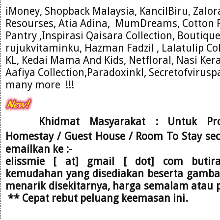
iMoney, Shopback Malaysia, KancilBiru, Zalo
Resourses
, Atia Adina,
MumDre
ams, Cotton 
Pantry ,Inspirasi Qaisara C
ollection, Boutiqu
rujukvitam
inku, Hazman Fadzil , Lalatulip Co
KL
, Kedai Mama And
Kids, Net
floral
, Nasi Ke
Aafiya Collection,Paradoxinkl, Secretofviru
many more !!!
Khidmat Masyarakat : Untuk Pr
Homestay / Guest House / Room To Stay se
emailkan
ke :-
elissmie [ at] gmail [ dot] com
butir
kemudahan yang disediakan beserta gambar,
menarik disekitarnya, harga semalam atau 
** Cepat rebut peluang keemasan ini.