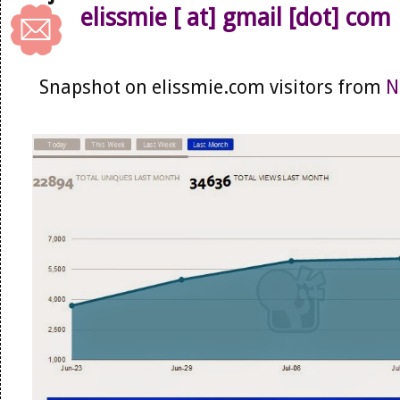
elissmie [ at] gmail [dot] com
Snapshot on elissmie.com visitors from
N