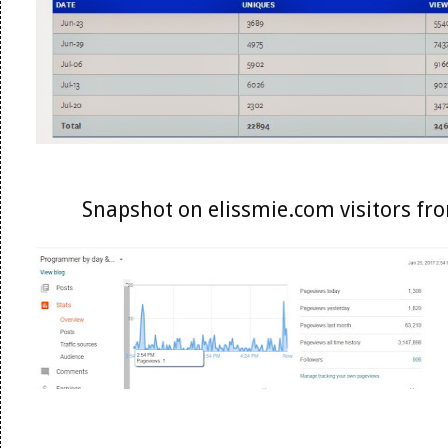
Snapshot on elissmie.com visitors f