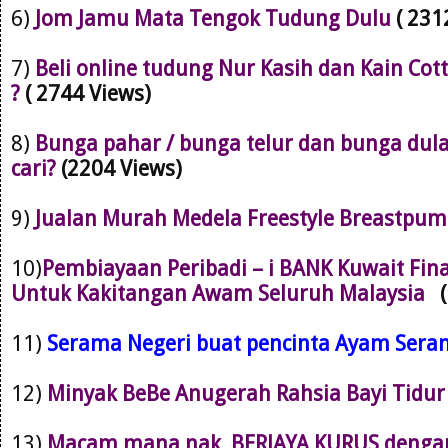
6)
Jom Jamu Mata Tengok Tudung Dulu
( 231
7)
Beli online tudung Nur Kasih dan Kain Cot
?
( 2744 Views)
8)
Bunga pahar / bunga telur dan bunga dul
cari?
(2204 Views)
9)
Jualan Murah Medela Freestyle Breastpu
10)
Pembiayaan Peribadi – i BANK Kuwait Fin
Untuk Kakitangan Awam Seluruh Malaysia
11)
Serama Negeri buat pencinta Ayam Ser
12)
Minyak BeBe Anugerah Rahsia Bayi Tidu
13)
Macam mana nak BERJAYA KURUS dengan 