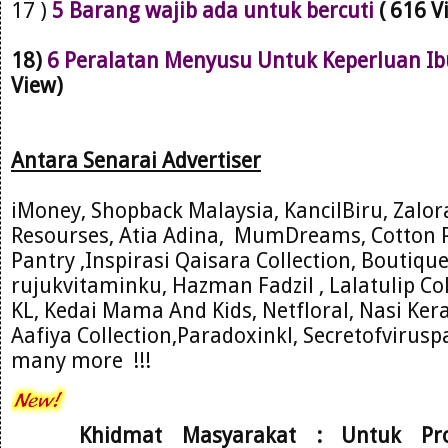
17 )
5 Barang wajib ada untuk bercuti
( 616 V
18)
6 Peralatan Menyusu Untuk Keperluan Ib
View)
Antara Se
narai Advertiser
iMoney, Shopback Malaysia, KancilBiru, Zalo
Resourses
, Atia Adina,
MumDre
ams, Cotton 
Pantry ,Inspirasi Qaisara C
ollection, Boutiqu
rujukvitam
inku, Hazman Fadzil , Lalatulip Co
KL
, Kedai Mama And
Kids, Net
floral
, Nasi Ke
Aafiya Collection,Paradoxinkl, Secretofviru
many more !!!
Khidmat Masyarakat : Untuk Pr