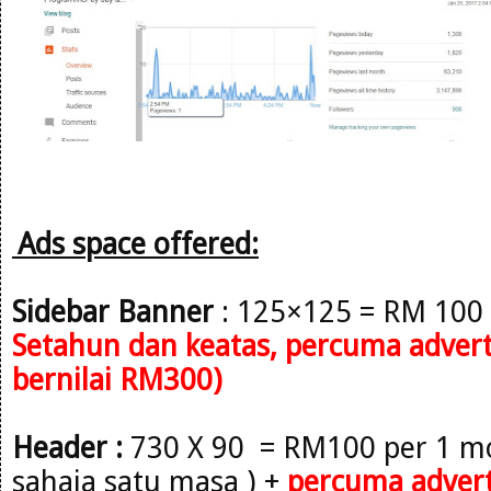
Ads space offered:
Sidebar
Banner
: 125×125 = RM 100
Setahun
dan keatas, percuma adverto
bernilai RM300)
Header :
730 X 90 = RM100 per 1 mo
sahaja satu masa )
+
percuma advert