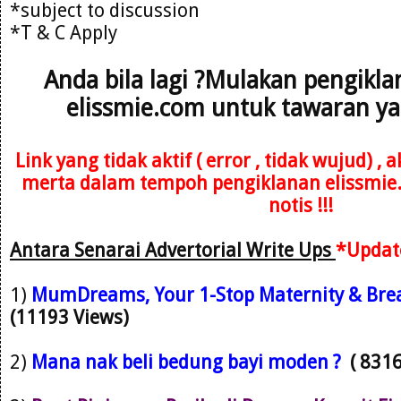
*subject to discussion
*T & C Apply
Anda bila lagi ?Mulakan pengikl
elissmie.com untuk tawaran ya
Link yang tidak aktif ( error , tidak wujud) ,
merta dalam tempoh pengiklanan elissmie
notis !!!
Antara Senarai Advertorial Write Ups
*Updat
1)
M
umDreams, Your 1-Stop Maternity & Brea
(11193 Views)
2)
Mana nak beli bedung bayi moden ?
( 831