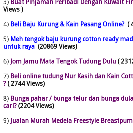
3)
Buat Pinjaman Peribadi Dengan Kuwait Fi
Views )
4)
Beli Baju Kurung & Kain Pasang Online?
(
5)
Meh tengok baju kurung cotton ready mad
untuk raya
(20869 Views)
6)
Jom Jamu Mata Tengok Tudung Dulu
( 231
7)
Beli online tudung Nur Kasih dan Kain Cot
?
( 2744 Views)
8)
Bunga pahar / bunga telur dan bunga dul
cari?
(2204 Views)
9)
Jualan Murah Medela Freestyle Breastpu