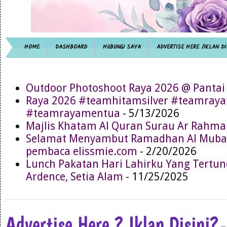
HOME
DASHBOARD
HUBUNGI SAYA
ADVERTISE HERE /IKLAN DI
Outdoor Photoshoot Raya 2026 @ Pantai
Raya 2026 #teamhitamsilver #teamray
#teamrayamentua
- 5/13/2026
Majlis Khatam Al Quran Surau Ar Rahma
Selamat Menyambut Ramadhan Al Muba
pembaca elissmie.com
- 2/20/2026
Lunch Pakatan Hari Lahirku Yang Tertun
Ardence, Setia Alam
- 11/25/2025
Advertise Here ? Iklan Disini?