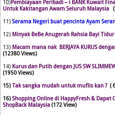
10)
Pembiayaan Peribadi – i BANK Kuwait Fin
Untuk Kakitangan Awam Seluruh Malaysia
11)
Serama Negeri buat pencinta Ayam Ser
12)
Minyak BeBe Anugerah Rahsia Bayi Tidu
13)
Macam mana nak BERJAYA KURUS dengan 
(12380 Views)
14)
Kurus dan Putih dengan JUS SW SLIMMEW
(1950 Views)
15)
Tak sangka mudah untuk muflis kan ?
( 
16)
Shopping Online di HappyFresh & Dapat 
ShopBack Malaysia
(172 View)