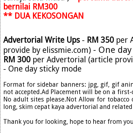
bernilai RM300
** DUA KEKOSONGAN
Advertorial Write Ups
-
RM 350
per A
- One day
provide by elissmie.com)
RM 300
per Advertorial (article prov
- One day sticky mode
Format for sidebar banners: jpg, gif, gif ani
not accepted.Ad Placement will be on a first-
No adult sites please.Not Allow for tobacco o
long, skim cepat kaya advertorial and related
Thank you for looking, hope to hear from you