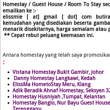
Homestay / Guest House / Room To Stay se
emailkan
ke :-
elissmie [ at] gmail [ dot] com
butir
kemudahan yang disediakan beserta gambar,
menarik disekitarnya, harga semalam atau 
** Cepat rebut peluang keemasan ini.
Antara homestay yang telah saya promosik
:
Vistana Homestay Bukit Gambir, Johor
Danny Homestay Langkawi, Kedah
ElissMa HometoStay Meru, Klang
Adik Beradik Ahnaf Homestay, Seksyen 
Homestay Husniyah ,Tumpat, Kelantan
Homestay Banglo, Nur Bayu Guest Hous
Terengganu