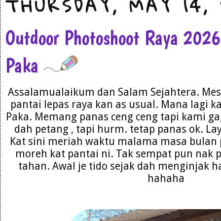
THURSDAY, MAY 14,
Outdoor Photoshoot Raya 202
Paka
Assalamualaikum dan Salam Sejahtera. Mest
pantai lepas raya kan as usual. Mana lagi k
Paka. Memang panas ceng ceng tapi kami gag
dah petang , tapi hurm. tetap panas ok. La
Kat sini meriah waktu malama masa bulan 
moreh kat pantai ni. Tak sempat pun nak 
tahan. Awal je tido sejak dah menginjak h
hahaha