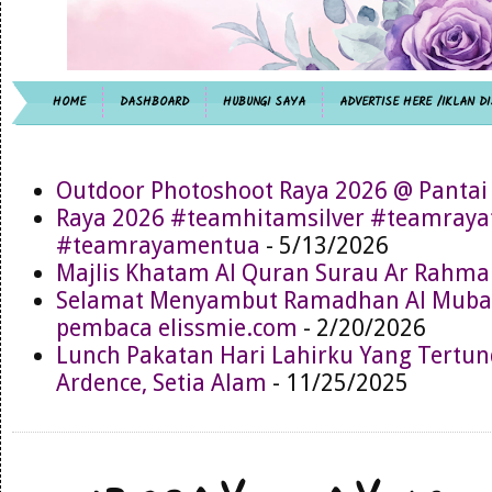
HOME
DASHBOARD
HUBUNGI SAYA
ADVERTISE HERE /IKLAN DI
Outdoor Photoshoot Raya 2026 @ Pantai
Raya 2026 #teamhitamsilver #teamray
#teamrayamentua
- 5/13/2026
Majlis Khatam Al Quran Surau Ar Rahma
Selamat Menyambut Ramadhan Al Muba
pembaca elissmie.com
- 2/20/2026
Lunch Pakatan Hari Lahirku Yang Tertun
Ardence, Setia Alam
- 11/25/2025