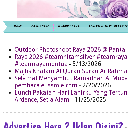
HOME
DASHBOARD
HUBUNGI SAYA
ADVERTISE HERE /IKLAN DI
Outdoor Photoshoot Raya 2026 @ Pantai
Raya 2026 #teamhitamsilver #teamray
#teamrayamentua
- 5/13/2026
Majlis Khatam Al Quran Surau Ar Rahma
Selamat Menyambut Ramadhan Al Muba
pembaca elissmie.com
- 2/20/2026
Lunch Pakatan Hari Lahirku Yang Tertun
Ardence, Setia Alam
- 11/25/2025
Advertise Here ? Iklan Disini?