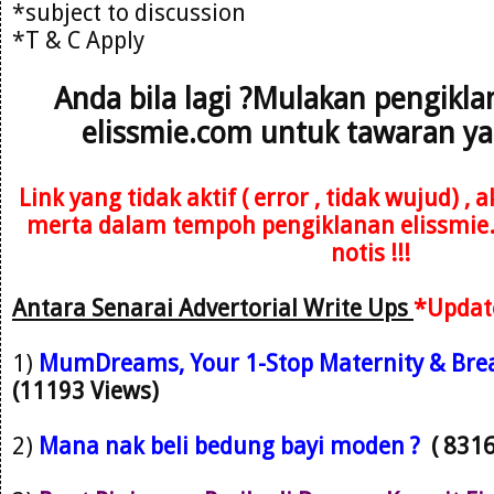
*subject to discussion
*T & C Apply
Anda bila lagi ?Mulakan pengikl
elissmie.com untuk tawaran ya
Link yang tidak aktif ( error , tidak wujud) ,
merta dalam tempoh pengiklanan elissmie
notis !!!
Antara Senarai Advertorial Write Ups
*Updat
1)
M
umDreams, Your 1-Stop Maternity & Brea
(11193 Views)
2)
Mana nak beli bedung bayi moden ?
( 831