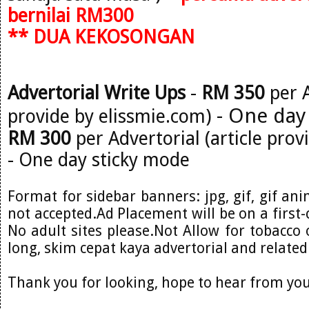
bernilai RM300
** DUA KEKOSONGAN
Advertorial Write Ups
-
RM 350
per A
- One day
provide by elissmie.com)
RM 300
per Advertorial (article prov
- One day sticky mode
Format for sidebar banners: jpg, gif, gif ani
not accepted.Ad Placement will be on a first-
No adult sites please.Not Allow for tobacco o
long, skim cepat kaya advertorial and related
Thank you for looking, hope to hear from you