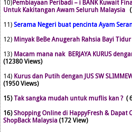
10)
Pembiayaan Peribadi – i BANK Kuwait Fin
Untuk Kakitangan Awam Seluruh Malaysia
11)
Serama Negeri buat pencinta Ayam Ser
12)
Minyak BeBe Anugerah Rahsia Bayi Tidu
13)
Macam mana nak BERJAYA KURUS dengan 
(12380 Views)
14)
Kurus dan Putih dengan JUS SW SLIMMEW
(1950 Views)
15)
Tak sangka mudah untuk muflis kan ?
( 
16)
Shopping Online di HappyFresh & Dapat 
ShopBack Malaysia
(172 View)