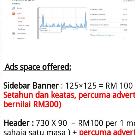
Ads space offered:
Sidebar
Banner
: 125×125 = RM 100
Setahun
dan keatas, percuma adverto
bernilai RM300)
Header :
730 X 90 = RM100 per 1 mo
sahaja satu masa )
+
percuma advert