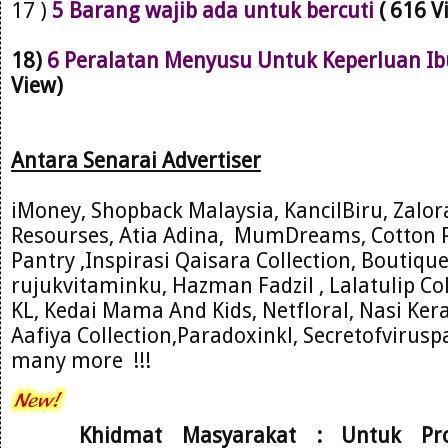
17 )
5 Barang wajib ada untuk bercuti
( 616 V
18)
6 Peralatan Menyusu Untuk Keperluan Ib
View)
Antara Se
narai Advertiser
iMoney, Shopback Malaysia, KancilBiru, Zalo
Resourses
, Atia Adina,
MumDre
ams, Cotton 
Pantry ,Inspirasi Qaisara C
ollection, Boutiqu
rujukvitam
inku, Hazman Fadzil , Lalatulip Co
KL
, Kedai Mama And
Kids, Net
floral
, Nasi Ke
Aafiya Collection,Paradoxinkl, Secretofviru
many more !!!
Khidmat Masyarakat : Untuk Pr