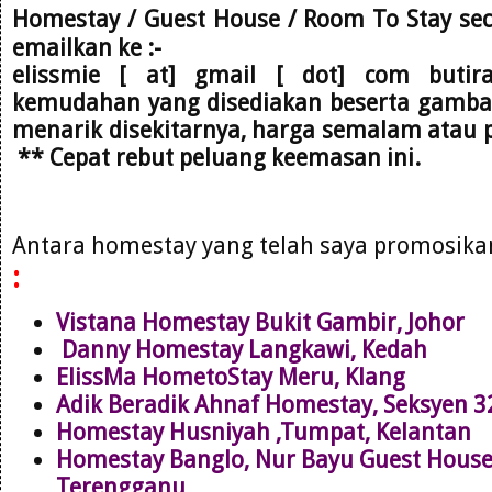
Homestay / Guest House / Room To Stay se
emailkan
ke :-
elissmie [ at] gmail [ dot] com
butir
kemudahan yang disediakan beserta gambar,
menarik disekitarnya, harga semalam atau 
** Cepat rebut peluang keemasan ini.
Antara homestay yang telah saya promosik
:
Vistana Homestay Bukit Gambir, Johor
Danny Homestay Langkawi, Kedah
ElissMa HometoStay Meru, Klang
Adik Beradik Ahnaf Homestay, Seksyen 
Homestay Husniyah ,Tumpat, Kelantan
Homestay Banglo, Nur Bayu Guest Hous
Terengganu