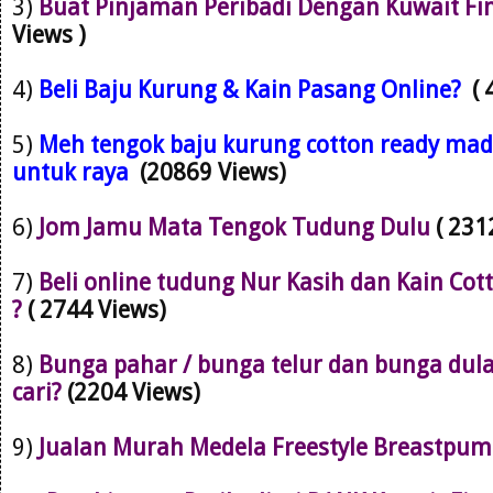
3)
Buat Pinjaman Peribadi Dengan Kuwait Fi
Views )
4)
Beli Baju Kurung & Kain Pasang Online?
(
5)
Meh tengok baju kurung cotton ready mad
untuk raya
(20869 Views)
6)
Jom Jamu Mata Tengok Tudung Dulu
( 231
7)
Beli online tudung Nur Kasih dan Kain Cot
?
( 2744 Views)
8)
Bunga pahar / bunga telur dan bunga dul
cari?
(2204 Views)
9)
Jualan Murah Medela Freestyle Breastpu