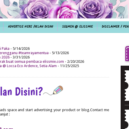
ADVERTISE HERE /IKLAN DISINI
SEGMEN @ ELISSMIE
DISCLAIMER / PEN
i Paka
- 5/14/2026
aterengganu #teamrayamentua
- 5/13/2026
n 2026
- 3/31/2026
ak buat semua pembaca elissmie.com
- 2/20/2026
da @ Locca Eco Ardence, Setia Alam
- 11/25/2025
lan Disini?
 ads space and start advertising your product or blog.Contact me
anjut :