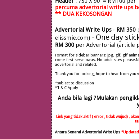
Header :
730 X 90 = RM100 per 1
percuma advertorial write ups b
** DUA KEKOSONGAN
Advertorial Write Ups
-
RM 350
p
- One day sti
elissmie.com)
RM 300
per Advertorial (article
Format for sidebar banners: jpg, gif, gif anima
come first-serve basis. No adult sites please.
advertorial and related.
Thank you for looking, hope to hear from you v
*subject to discussion
*T & C Apply
Anda bila lagi ?Mulakan pengik
Link yang tidak aktif ( error , tidak wujud) ,
ta
Antara Senarai Advertorial Write Ups
*Updated 