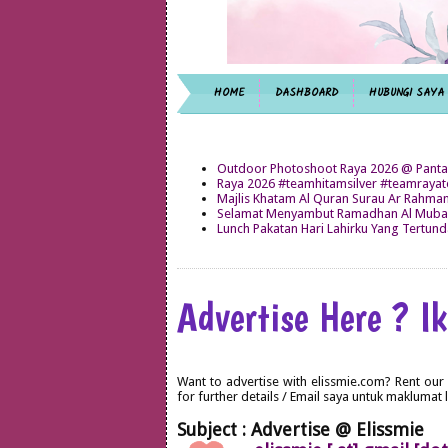
HOME
DASHBOARD
HUBUNGI SAYA
Outdoor Photoshoot Raya 2026 @ Panta
Raya 2026 #teamhitamsilver #teamray
Majlis Khatam Al Quran Surau Ar Rahma
Selamat Menyambut Ramadhan Al Mubar
Lunch Pakatan Hari Lahirku Yang Tertun
Advertise Here ? Ik
Want to advertise with elissmie.com? Rent our
for further details / Email saya untuk maklumat l
Subject : Advertise @ Elissmie