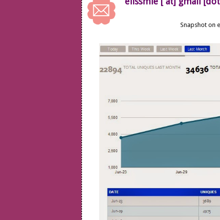
elissmie [ at] gmail [do
Snapshot on e