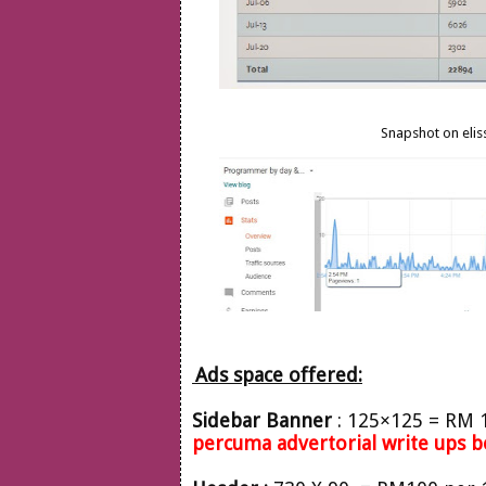
Snapshot on elis
Ads space offered:
Sidebar
Banner
: 125×125 = RM 
percuma advertorial write ups b