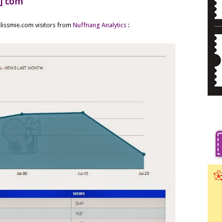
t] com
lissmie.com visitors from
Nuffnang Analytics
: