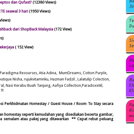
Ba
eptos dan Qufast?
(12380 Views)
Jo
TE seawal 3 hari
(1950 Views)
Te
Views)
Du
shback dari ShopBack Malaysia
(172 View)
ws)
Si
Se
ekerjaya
( 152 View)
Du
La
, Paradigma Resourses
, Atia Adina,
MumDre
ams, Cotton Purple,
Ba
outique Nisha, rujukvitam
inku, Hazman Fadzil , Lalatulip Colection,
EN
ral
, Nasi Kerabu Buah Tanjung, Aafiya Collection,Paradoxinkl,
Kl
!!
Pu
si Perkhidmatan Homestay / Guest House / Room To Stay secara
Ri
ma
ran homestay seperti kemudahan yang disediakan beserta gambar,
arga semalam atau pakej yang ditawarkan ** Cepat rebut peluang