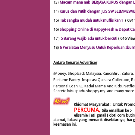
13)
Macam mana nak BERJAYA KURUS dengan L
14)
Kurus dan Putih dengan JUS SW SLIMMEWHI
15)
Tak sangka mudah untuk muflis kan ?
( 691 
16)
Shopping Online di HappyFresh & Dapat Ca
17 )
5 Barang wajib ada untuk bercuti
( 616 Vie
18)
6 Peralatan Menyusu Untuk Keperluan Ibu B
Antara Se
narai Advertiser
iMoney, Shopback Malaysia, KancilBiru, Zalora
Perfume Pantry ,Inspirasi Qaisara C
ollection, B
Personal
Loan KL
, Kedai Mama And
Kids, Net
flo
Secretofviruspadu.shoppy.my
and many more !
Khidmat Masyarakat : Untuk Promo
PERCUMA,
Sila emailkan
ke :-
elissmie [ at] gmail [ dot] com
buti
alamat, lokasi yang menarik disekitarnya, h
keemasan ini.