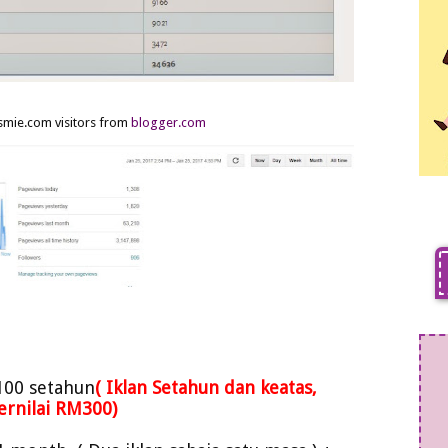
smie.com visitors from
blogger.com
100 setahun
( I
klan Setahun
dan keatas,
ernilai RM300)