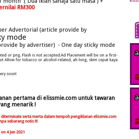
 month ( Dua iklan sahaja satu masa )
+
ernilai RM300
er Advertorial (article provide by
cky mode
 provide by advertiser) - One day sticky mode
ted or png. Flash is not accepted.Ad Placement will be on a first-
Not Allow for tobacco or alcohol-related, ah-long, skim cepat kaya
ery soon!
lanan pertama di elissmie.com untuk tawaran
yang menarik !
 akan diterminate serta merta dalam tempoh pengiklanan elissmie.com
npa sebarang notis !!!
on 4 Jun 2021