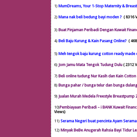
1)
M
umDreams, Your 1-Stop Maternity & Breast
2)
Mana nak beli bedung bayi moden ?
( 8316 
3)
Buat Pinjaman Peribadi Dengan Kuwait Finan
4)
Beli Baju Kurung & Kain Pasang Online?
( 46
5)
Meh tengok baju kurung cotton ready made 
6)
Jom Jamu Mata Tengok Tudung Dulu
( 2312 
7)
Beli online tudung Nur Kasih dan Kain Cotton
8)
Bunga pahar / bunga telur dan bunga dulang,
9)
Jualan Murah Medela Freestyle Breastpump 
10)
Pembiayaan Peribadi – i BANK Kuwait Finan
Views)
11)
Serama Negeri buat pencinta Ayam Serama
12)
Minyak BeBe Anugerah Rahsia Bayi Tidur L