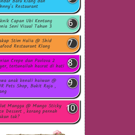
ndar Baru Klang dan
hnny's Restaurant
knik Capan Ubi Kentang
nia Seni Visual Tahun 3
akap Stim Halia @ Shid
afood Restaurant Klang
rian Crepe dan Pavlova 2
yer, tertunailah hasrat di hati
wa anak kenali haiwan @
R Pets Shop, Bukit Raja ,
ang
lut Mangga @ Mango Sticky
ce Dessert , korang pernah
kan tak?