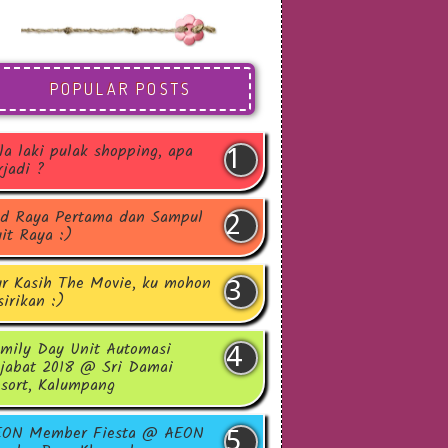
POPULAR POSTS
la laki pulak shopping, apa
rjadi ?
d Raya Pertama dan Sampul
it Raya :)
r Kasih The Movie, ku mohon
sirikan :)
mily Day Unit Automasi
jabat 2018 @ Sri Damai
sort, Kalumpang
EON Member Fiesta @ AEON