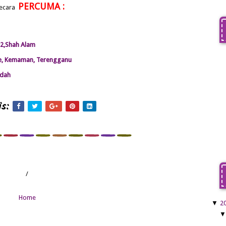
PERCUMA :
secara
32,Shah Alam
se, Kemaman, Terengganu
edah
s:
/
Home
▼
2