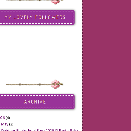
MY LOVELY FOLLOWERS
ARCHIVE
026
(4)
▼
May
(2)
Outdoor Photoshoot Raya 2026 @ Pantai Paka