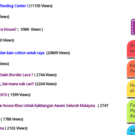
feeding Center !
(11193 Views)
Views)
ce House?
(
3966 Views )
80
Views)
Bi
te
dan kain cotton untuk raya
(20869 Views)
Views)
Ka
Du
 Satin Border Lace ?
( 2744 Views)
Nu
 kat mana nak cari?
(2204 Views)
di
2013
( 1599 Views)
Fa
ce House Khas Untuk Kakitangan Awam Seluruh Malaysia
( 2747
Pe
Re
( 1788 Views)
ena
( 2102 Views)
A