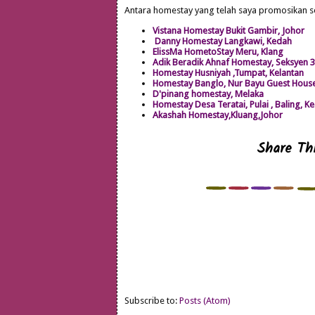
Antara homestay yang telah saya promosikan 
Vistana Homestay Bukit Gambir, Johor
Danny Homestay Langkawi, Kedah
ElissMa HometoStay Meru, Klang
Adik Beradik Ahnaf Homestay, Seksyen 
Homestay Husniyah ,Tumpat, Kelantan
Homestay Banglo, Nur Bayu Guest Hou
D'pinang homestay, Melaka
Homestay Desa Teratai, Pulai , Baling, K
Akashah Homestay,Kluang,Johor
Share Thi
Subscribe to:
Posts (Atom)