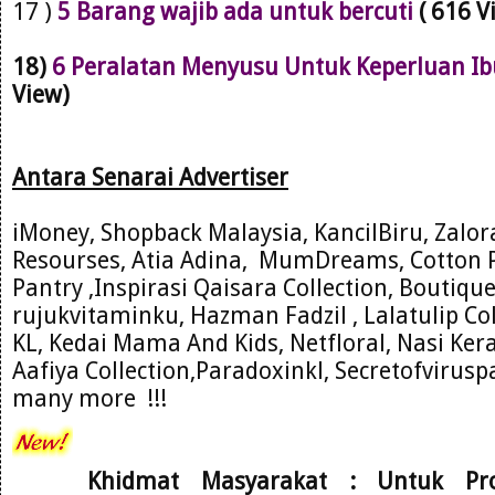
17 )
5 Barang wajib ada untuk bercuti
( 616 V
18)
6 Peralatan Menyusu Untuk Keperluan Ib
View)
Antara Se
narai Advertiser
iMoney, Shopback Malaysia, KancilBiru, Zalo
Resourses
, Atia Adina,
MumDre
ams, Cotton 
Pantry ,Inspirasi Qaisara C
ollection, Boutiqu
rujukvitam
inku, Hazman Fadzil , Lalatulip Co
KL
, Kedai Mama And
Kids, Net
floral
, Nasi Ke
Aafiya Collection,Paradoxinkl, Secretofviru
many more !!!
Khidmat Masyarakat : Untuk Pr