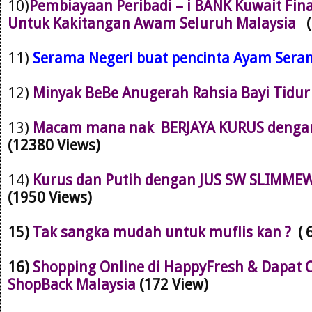
10)
Pembiayaan Peribadi – i BANK Kuwait Fin
Untuk Kakitangan Awam Seluruh Malaysia
11)
Serama Negeri buat pencinta Ayam Ser
12)
Minyak BeBe Anugerah Rahsia Bayi Tidu
13)
Macam mana nak BERJAYA KURUS dengan 
(12380 Views)
14)
Kurus dan Putih dengan JUS SW SLIMMEW
(1950 Views)
15)
Tak sangka mudah untuk muflis kan ?
( 
16)
Shopping Online di HappyFresh & Dapat 
ShopBack Malaysia
(172 View)