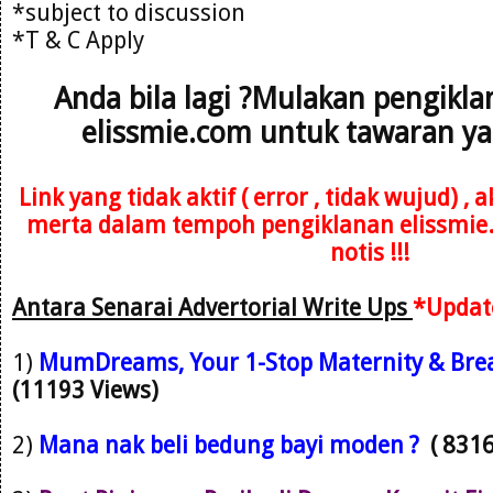
*subject to discussion
*T & C Apply
Anda bila lagi ?Mulakan pengikl
elissmie.com untuk tawaran ya
Link yang tidak aktif ( error , tidak wujud) ,
merta dalam tempoh pengiklanan elissmie
notis !!!
Antara Senarai Advertorial Write Ups
*Updat
1)
M
umDreams, Your 1-Stop Maternity & Brea
(11193 Views)
2)
Mana nak beli bedung bayi moden ?
( 831