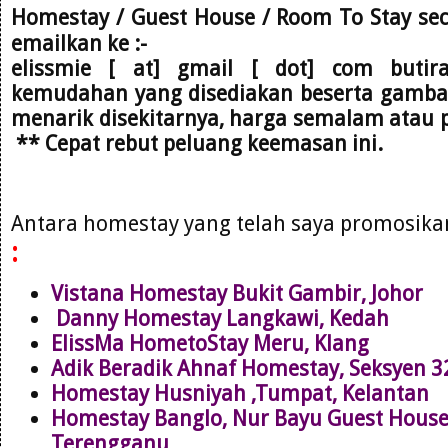
Homestay / Guest House / Room To Stay se
emailkan
ke :-
elissmie [ at] gmail [ dot] com
butir
kemudahan yang disediakan beserta gambar,
menarik disekitarnya, harga semalam atau 
** Cepat rebut peluang keemasan ini.
Antara homestay yang telah saya promosik
:
Vistana Homestay Bukit Gambir, Johor
Danny Homestay Langkawi, Kedah
ElissMa HometoStay Meru, Klang
Adik Beradik Ahnaf Homestay, Seksyen 
Homestay Husniyah ,Tumpat, Kelantan
Homestay Banglo, Nur Bayu Guest Hous
Terengganu