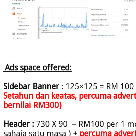
Ads space offered:
Sidebar
Banner
: 125×125 = RM 100
Setahun
dan keatas, percuma adverto
bernilai RM300)
Header :
730 X 90 = RM100 per 1 mo
sahaja satu masa )
+
percuma advert