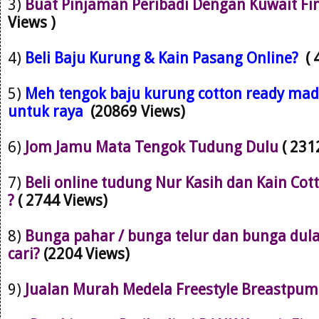
3)
Buat Pinjaman Peribadi Dengan Kuwait Fi
Views )
4)
Beli Baju Kurung & Kain Pasang Online?
(
5)
Meh tengok baju kurung cotton ready mad
untuk raya
(20869 Views)
6)
Jom Jamu Mata Tengok Tudung Dulu
( 231
7)
Beli online tudung Nur Kasih dan Kain Cot
?
( 2744 Views)
8)
Bunga pahar / bunga telur dan bunga dul
cari?
(2204 Views)
9)
Jualan Murah Medela Freestyle Breastpu