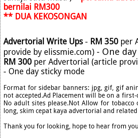
bernilai RM300
** DUA KEKOSONGAN
Advertorial Write Ups
-
RM 350
per A
- One day
provide by elissmie.com)
RM 300
per Advertorial (article prov
- One day sticky mode
Format for sidebar banners: jpg, gif, gif ani
not accepted.Ad Placement will be on a first-
No adult sites please.Not Allow for tobacco o
long, skim cepat kaya advertorial and related
Thank you for looking, hope to hear from you