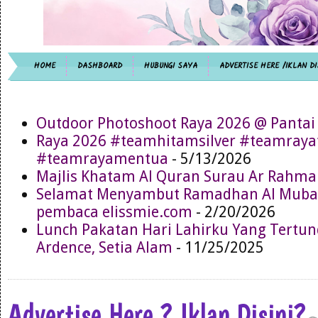
HOME
DASHBOARD
HUBUNGI SAYA
ADVERTISE HERE /IKLAN DI
Outdoor Photoshoot Raya 2026 @ Pantai
Raya 2026 #teamhitamsilver #teamray
#teamrayamentua
- 5/13/2026
Majlis Khatam Al Quran Surau Ar Rahma
Selamat Menyambut Ramadhan Al Muba
pembaca elissmie.com
- 2/20/2026
Lunch Pakatan Hari Lahirku Yang Tertun
Ardence, Setia Alam
- 11/25/2025
Advertise Here ? Iklan Disini?