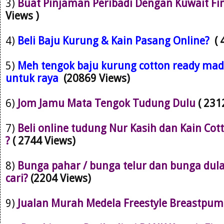
3)
Buat Pinjaman Peribadi Dengan Kuwait Fi
Views )
4)
Beli Baju Kurung & Kain Pasang Online?
(
5)
Meh tengok baju kurung cotton ready mad
untuk raya
(20869 Views)
6)
Jom Jamu Mata Tengok Tudung Dulu
( 231
7)
Beli online tudung Nur Kasih dan Kain Cot
?
( 2744 Views)
8)
Bunga pahar / bunga telur dan bunga dul
cari?
(2204 Views)
9)
Jualan Murah Medela Freestyle Breastpu