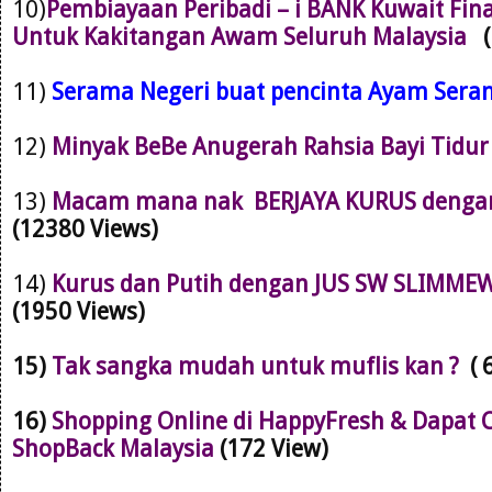
10)
Pembiayaan Peribadi – i BANK Kuwait Fin
Untuk Kakitangan Awam Seluruh Malaysia
11)
Serama Negeri buat pencinta Ayam Ser
12)
Minyak BeBe Anugerah Rahsia Bayi Tidu
13)
Macam mana nak BERJAYA KURUS dengan 
(12380 Views)
14)
Kurus dan Putih dengan JUS SW SLIMMEW
(1950 Views)
15)
Tak sangka mudah untuk muflis kan ?
( 
16)
Shopping Online di HappyFresh & Dapat 
ShopBack Malaysia
(172 View)