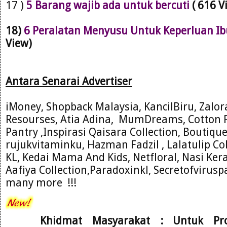
17 )
5 Barang wajib ada untuk bercuti
( 616 V
18)
6 Peralatan Menyusu Untuk Keperluan Ib
View)
Antara Se
narai Advertiser
iMoney, Shopback Malaysia, KancilBiru, Zalo
Resourses
, Atia Adina,
MumDre
ams, Cotton 
Pantry ,Inspirasi Qaisara C
ollection, Boutiqu
rujukvitam
inku, Hazman Fadzil , Lalatulip Co
KL
, Kedai Mama And
Kids, Net
floral
, Nasi Ke
Aafiya Collection,Paradoxinkl, Secretofviru
many more !!!
Khidmat Masyarakat : Untuk Pr