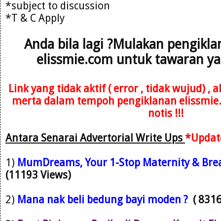
*subject to discussion
*T & C Apply
Anda bila lagi ?Mulakan pengikl
elissmie.com untuk tawaran ya
Link yang tidak aktif ( error , tidak wujud) ,
merta dalam tempoh pengiklanan elissmie
notis !!!
Antara Senarai Advertorial Write Ups
*Updat
1)
M
umDreams, Your 1-Stop Maternity & Brea
(11193 Views)
2)
Mana nak beli bedung bayi moden ?
( 831