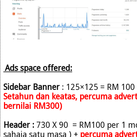
Ads space offered:
Sidebar
Banner
: 125×125 = RM 100
Setahun
dan keatas, percuma adverto
bernilai RM300)
Header :
730 X 90 = RM100 per 1 mo
sahaja satu masa )
+
percuma advert