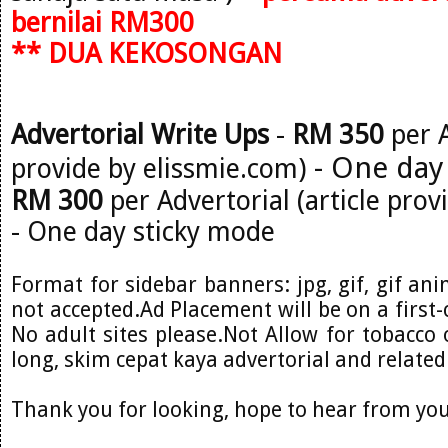
bernilai RM300
** DUA KEKOSONGAN
Advertorial Write Ups
-
RM 350
per A
- One day
provide by elissmie.com)
RM 300
per Advertorial (article prov
- One day sticky mode
Format for sidebar banners: jpg, gif, gif ani
not accepted.Ad Placement will be on a first-
No adult sites please.Not Allow for tobacco o
long, skim cepat kaya advertorial and related
Thank you for looking, hope to hear from you