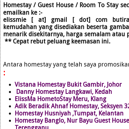
Homestay / Guest House / Room To Stay se
emailkan
ke :-
elissmie [ at] gmail [ dot] com
butir
kemudahan yang disediakan beserta gambar,
menarik disekitarnya, harga semalam atau 
** Cepat rebut peluang keemasan ini.
Antara homestay yang telah saya promosik
:
Vistana Homestay Bukit Gambir, Johor
Danny Homestay Langkawi, Kedah
ElissMa HometoStay Meru, Klang
Adik Beradik Ahnaf Homestay, Seksyen 
Homestay Husniyah ,Tumpat, Kelantan
Homestay Banglo, Nur Bayu Guest Hous
Terengganu