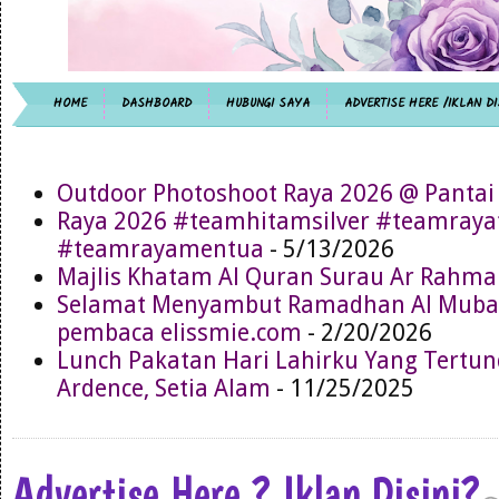
HOME
DASHBOARD
HUBUNGI SAYA
ADVERTISE HERE /IKLAN DI
Outdoor Photoshoot Raya 2026 @ Pantai
Raya 2026 #teamhitamsilver #teamray
#teamrayamentua
- 5/13/2026
Majlis Khatam Al Quran Surau Ar Rahma
Selamat Menyambut Ramadhan Al Muba
pembaca elissmie.com
- 2/20/2026
Lunch Pakatan Hari Lahirku Yang Tertun
Ardence, Setia Alam
- 11/25/2025
Advertise Here ? Iklan Disini?