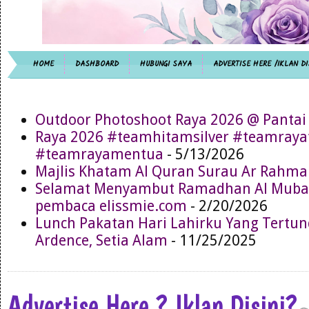
HOME
DASHBOARD
HUBUNGI SAYA
ADVERTISE HERE /IKLAN DI
Outdoor Photoshoot Raya 2026 @ Pantai
Raya 2026 #teamhitamsilver #teamray
#teamrayamentua
- 5/13/2026
Majlis Khatam Al Quran Surau Ar Rahma
Selamat Menyambut Ramadhan Al Muba
pembaca elissmie.com
- 2/20/2026
Lunch Pakatan Hari Lahirku Yang Tertun
Ardence, Setia Alam
- 11/25/2025
Advertise Here ? Iklan Disini?