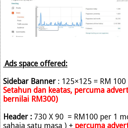
Ads space offered:
Sidebar
Banner
: 125×125 = RM 100
Setahun
dan keatas, percuma adverto
bernilai RM300)
Header :
730 X 90 = RM100 per 1 mo
sahaja satu masa )
+
percuma advert