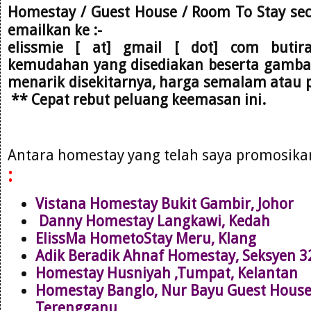
Homestay / Guest House / Room To Stay se
emailkan
ke :-
elissmie [ at] gmail [ dot] com
butir
kemudahan yang disediakan beserta gambar,
menarik disekitarnya, harga semalam atau 
** Cepat rebut peluang keemasan ini.
Antara homestay yang telah saya promosik
:
Vistana Homestay Bukit Gambir, Johor
Danny Homestay Langkawi, Kedah
ElissMa HometoStay Meru, Klang
Adik Beradik Ahnaf Homestay, Seksyen 
Homestay Husniyah ,Tumpat, Kelantan
Homestay Banglo, Nur Bayu Guest Hous
Terengganu