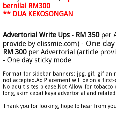
bernilai RM300
** DUA KEKOSONGAN
Advertorial Write Ups
-
RM 350
per A
- One day
provide by elissmie.com)
RM 300
per Advertorial (article prov
- One day sticky mode
Format for sidebar banners: jpg, gif, gif ani
not accepted.Ad Placement will be on a first-
No adult sites please.Not Allow for tobacco o
long, skim cepat kaya advertorial and related
Thank you for looking, hope to hear from you