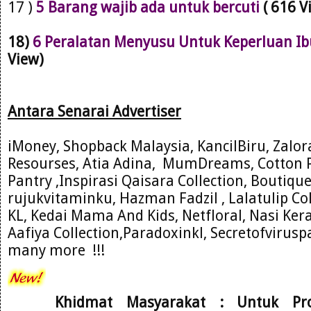
17 )
5 Barang wajib ada untuk bercuti
( 616 V
18)
6 Peralatan Menyusu Untuk Keperluan Ib
View)
Antara Se
narai Advertiser
iMoney, Shopback Malaysia, KancilBiru, Zalo
Resourses
, Atia Adina,
MumDre
ams, Cotton 
Pantry ,Inspirasi Qaisara C
ollection, Boutiqu
rujukvitam
inku, Hazman Fadzil , Lalatulip Co
KL
, Kedai Mama And
Kids, Net
floral
, Nasi Ke
Aafiya Collection,Paradoxinkl, Secretofviru
many more !!!
Khidmat Masyarakat : Untuk Pr