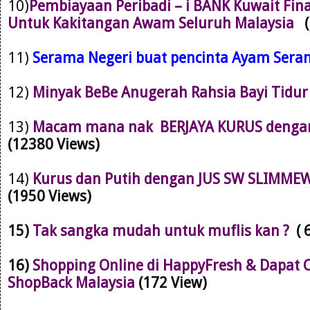
10)
Pembiayaan Peribadi – i BANK Kuwait Fin
Untuk Kakitangan Awam Seluruh Malaysia
11)
Serama Negeri buat pencinta Ayam Ser
12)
Minyak BeBe Anugerah Rahsia Bayi Tidu
13)
Macam mana nak BERJAYA KURUS dengan 
(12380 Views)
14)
Kurus dan Putih dengan JUS SW SLIMMEW
(1950 Views)
15)
Tak sangka mudah untuk muflis kan ?
( 
16)
Shopping Online di HappyFresh & Dapat 
ShopBack Malaysia
(172 View)