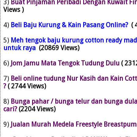
3)
Buat Pinjaman Peribadi Dengan Kuwait Fi
Views )
4)
Beli Baju Kurung & Kain Pasang Online?
(
5)
Meh tengok baju kurung cotton ready mad
untuk raya
(20869 Views)
6)
Jom Jamu Mata Tengok Tudung Dulu
( 231
7)
Beli online tudung Nur Kasih dan Kain Cot
?
( 2744 Views)
8)
Bunga pahar / bunga telur dan bunga dul
cari?
(2204 Views)
9)
Jualan Murah Medela Freestyle Breastpu