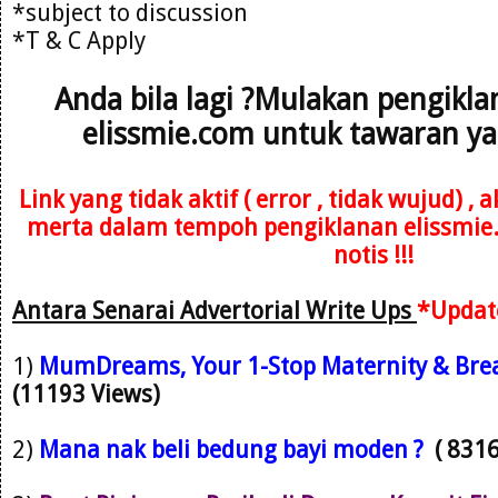
*subject to discussion
*T & C Apply
Anda bila lagi ?Mulakan pengikl
elissmie.com untuk tawaran ya
Link yang tidak aktif ( error , tidak wujud) ,
merta dalam tempoh pengiklanan elissmie
notis !!!
Antara Senarai Advertorial Write Ups
*Updat
1)
M
umDreams, Your 1-Stop Maternity & Brea
(11193 Views)
2)
Mana nak beli bedung bayi moden ?
( 831