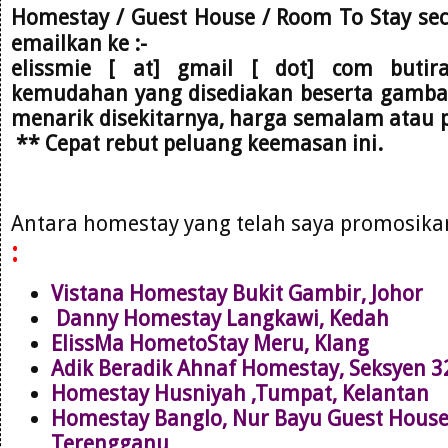
Homestay / Guest House / Room To Stay se
emailkan
ke :-
elissmie [ at] gmail [ dot] com
butir
kemudahan yang disediakan beserta gambar,
menarik disekitarnya, harga semalam atau 
** Cepat rebut peluang keemasan ini.
Antara homestay yang telah saya promosik
:
Vistana Homestay Bukit Gambir, Johor
Danny Homestay Langkawi, Kedah
ElissMa HometoStay Meru, Klang
Adik Beradik Ahnaf Homestay, Seksyen 
Homestay Husniyah ,Tumpat, Kelantan
Homestay Banglo, Nur Bayu Guest Hous
Terengganu