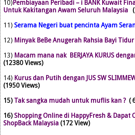
10)
Pembiayaan Peribadi – i BANK Kuwait Fin
Untuk Kakitangan Awam Seluruh Malaysia
11)
Serama Negeri buat pencinta Ayam Ser
12)
Minyak BeBe Anugerah Rahsia Bayi Tidu
13)
Macam mana nak BERJAYA KURUS dengan 
(12380 Views)
14)
Kurus dan Putih dengan JUS SW SLIMMEW
(1950 Views)
15)
Tak sangka mudah untuk muflis kan ?
( 
16)
Shopping Online di HappyFresh & Dapat 
ShopBack Malaysia
(172 View)