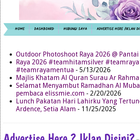
HOME
DASHBOARD
HUBUNGI SAYA
ADVERTISE HERE /IKLAN DI
Outdoor Photoshoot Raya 2026 @ Pantai
Raya 2026 #teamhitamsilver #teamray
#teamrayamentua
- 5/13/2026
Majlis Khatam Al Quran Surau Ar Rahma
Selamat Menyambut Ramadhan Al Muba
pembaca elissmie.com
- 2/20/2026
Lunch Pakatan Hari Lahirku Yang Tertun
Ardence, Setia Alam
- 11/25/2025
Advertise Here ? Iklan Disini?