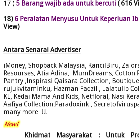
17 )
5 Barang wajib ada untuk bercuti
( 616 V
18)
6 Peralatan Menyusu Untuk Keperluan Ib
View)
Antara Se
narai Advertiser
iMoney, Shopback Malaysia, KancilBiru, Zalo
Resourses
, Atia Adina,
MumDre
ams, Cotton 
Pantry ,Inspirasi Qaisara C
ollection, Boutiqu
rujukvitam
inku, Hazman Fadzil , Lalatulip Co
KL
, Kedai Mama And
Kids, Net
floral
, Nasi Ke
Aafiya Collection,Paradoxinkl, Secretofviru
many more !!!
Khidmat Masyarakat : Untuk Pr