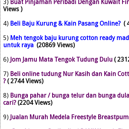
3)
Buat Pinjaman Peribadi Dengan Kuwait Fi
Views )
4)
Beli Baju Kurung & Kain Pasang Online?
(
5)
Meh tengok baju kurung cotton ready mad
untuk raya
(20869 Views)
6)
Jom Jamu Mata Tengok Tudung Dulu
( 231
7)
Beli online tudung Nur Kasih dan Kain Cot
?
( 2744 Views)
8)
Bunga pahar / bunga telur dan bunga dul
cari?
(2204 Views)
9)
Jualan Murah Medela Freestyle Breastpu