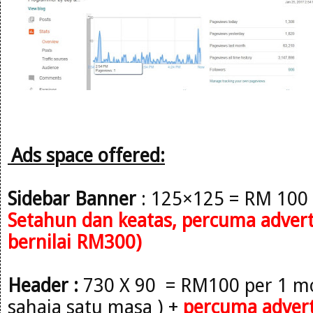
Ads space offered:
Sidebar
Banner
: 125×125 = RM 100
Setahun
dan keatas, percuma adverto
bernilai RM300)
Header :
730 X 90 = RM100 per 1 mo
sahaja satu masa )
+
percuma advert