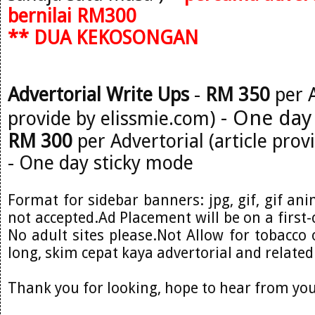
bernilai RM300
** DUA KEKOSONGAN
Advertorial Write Ups
-
RM 350
per A
- One day
provide by elissmie.com)
RM 300
per Advertorial (article prov
- One day sticky mode
Format for sidebar banners: jpg, gif, gif ani
not accepted.Ad Placement will be on a first-
No adult sites please.Not Allow for tobacco o
long, skim cepat kaya advertorial and related
Thank you for looking, hope to hear from you