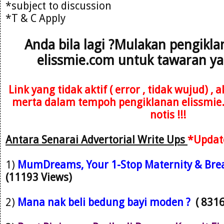
*subject to discussion
*T & C Apply
Anda bila lagi ?Mulakan pengikl
elissmie.com untuk tawaran ya
Link yang tidak aktif ( error , tidak wujud) ,
merta dalam tempoh pengiklanan elissmie
notis !!!
Antara Senarai Advertorial Write Ups
*Updat
1)
M
umDreams, Your 1-Stop Maternity & Brea
(11193 Views)
2)
Mana nak beli bedung bayi moden ?
( 831