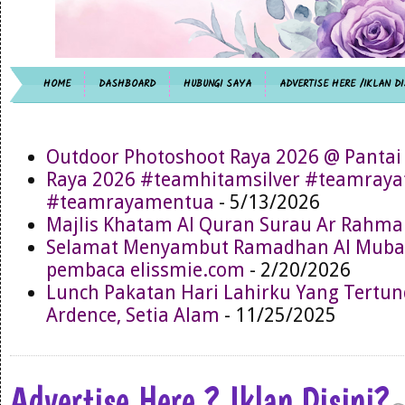
HOME
DASHBOARD
HUBUNGI SAYA
ADVERTISE HERE /IKLAN DI
Outdoor Photoshoot Raya 2026 @ Pantai
Raya 2026 #teamhitamsilver #teamray
#teamrayamentua
- 5/13/2026
Majlis Khatam Al Quran Surau Ar Rahma
Selamat Menyambut Ramadhan Al Muba
pembaca elissmie.com
- 2/20/2026
Lunch Pakatan Hari Lahirku Yang Tertun
Ardence, Setia Alam
- 11/25/2025
Advertise Here ? Iklan Disini?