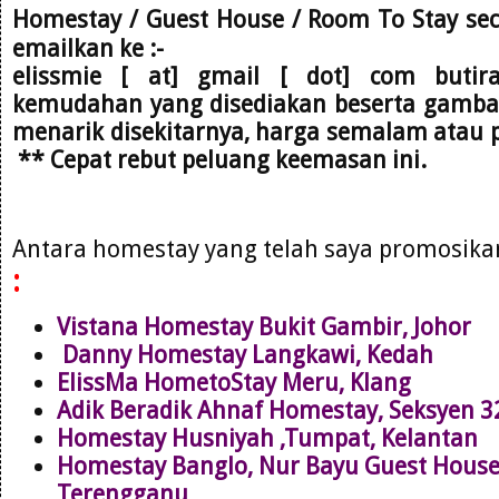
Homestay / Guest House / Room To Stay se
emailkan
ke :-
elissmie [ at] gmail [ dot] com
butir
kemudahan yang disediakan beserta gambar,
menarik disekitarnya, harga semalam atau 
** Cepat rebut peluang keemasan ini.
Antara homestay yang telah saya promosik
:
Vistana Homestay Bukit Gambir, Johor
Danny Homestay Langkawi, Kedah
ElissMa HometoStay Meru, Klang
Adik Beradik Ahnaf Homestay, Seksyen 
Homestay Husniyah ,Tumpat, Kelantan
Homestay Banglo, Nur Bayu Guest Hous
Terengganu