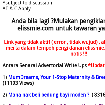
*subject to discussion
*T & C Apply
Anda bila lagi ?Mulakan pengikl
elissmie.com untuk tawaran ya
Link yang tidak aktif ( error , tidak wujud) ,
merta dalam tempoh pengiklanan elissmie
notis !!!
Antara Senarai Advertorial Write Ups
*Updat
1)
M
umDreams, Your 1-Stop Maternity & Brea
(11193 Views)
2)
Mana nak beli bedung bayi moden ?
( 831