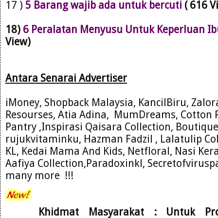
17 )
5 Barang wajib ada untuk bercuti
( 616 V
18)
6 Peralatan Menyusu Untuk Keperluan Ib
View)
Antara Se
narai Advertiser
iMoney, Shopback Malaysia, KancilBiru, Zalo
Resourses
, Atia Adina,
MumDre
ams, Cotton 
Pantry ,Inspirasi Qaisara C
ollection, Boutiqu
rujukvitam
inku, Hazman Fadzil , Lalatulip Co
KL
, Kedai Mama And
Kids, Net
floral
, Nasi Ke
Aafiya Collection,Paradoxinkl, Secretofviru
many more !!!
Khidmat Masyarakat : Untuk Pr