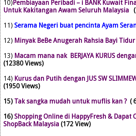
10)
Pembiayaan Peribadi – i BANK Kuwait Fin
Untuk Kakitangan Awam Seluruh Malaysia
11)
Serama Negeri buat pencinta Ayam Ser
12)
Minyak BeBe Anugerah Rahsia Bayi Tidu
13)
Macam mana nak BERJAYA KURUS dengan 
(12380 Views)
14)
Kurus dan Putih dengan JUS SW SLIMMEW
(1950 Views)
15)
Tak sangka mudah untuk muflis kan ?
( 
16)
Shopping Online di HappyFresh & Dapat 
ShopBack Malaysia
(172 View)