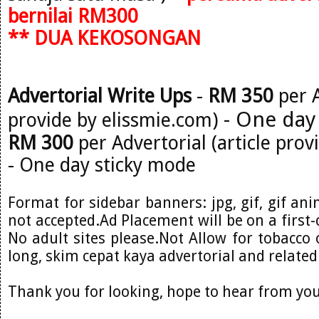
bernilai RM300
** DUA KEKOSONGAN
Advertorial Write Ups
-
RM 350
per A
- One day
provide by elissmie.com)
RM 300
per Advertorial (article prov
- One day sticky mode
Format for sidebar banners: jpg, gif, gif ani
not accepted.Ad Placement will be on a first-
No adult sites please.Not Allow for tobacco o
long, skim cepat kaya advertorial and related
Thank you for looking, hope to hear from you