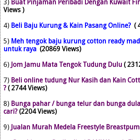
3)
Buat Pinjaman Peribadi Dengan Kuwait Fi
Views )
4)
Beli Baju Kurung & Kain Pasang Online?
(
5)
Meh tengok baju kurung cotton ready mad
untuk raya
(20869 Views)
6)
Jom Jamu Mata Tengok Tudung Dulu
( 231
7)
Beli online tudung Nur Kasih dan Kain Cot
?
( 2744 Views)
8)
Bunga pahar / bunga telur dan bunga dul
cari?
(2204 Views)
9)
Jualan Murah Medela Freestyle Breastpu