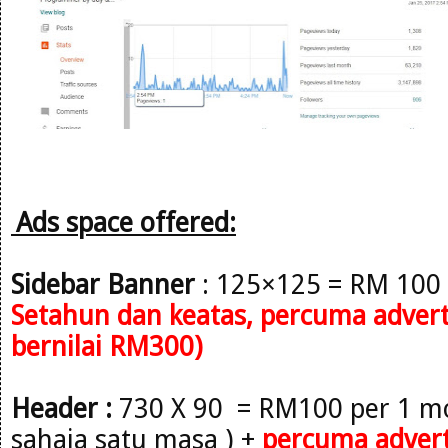
Ads space offered:
Sidebar
Banner
: 125×125 = RM 100
Setahun
dan keatas, percuma adverto
bernilai RM300)
Header :
730 X 90 = RM100 per 1 mo
sahaja satu masa )
+
percuma advert