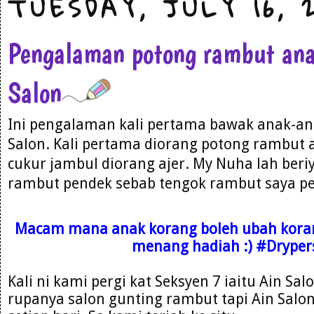
TUESDAY, JULY 16, 
Pengalaman potong rambut ana
Salon
Ini pengalaman kali pertama bawak anak-an
Salon. Kali pertama diorang potong rambut 
cukur jambul diorang ajer. My Nuha lah beri
rambut pendek sebab tengok rambut saya pe
Macam mana anak korang boleh ubah korang,
menang hadiah :) #Drype
Kali ni kami pergi kat Seksyen 7 iaitu Ain Sal
rupanya salon gunting rambut tapi Ain Salon