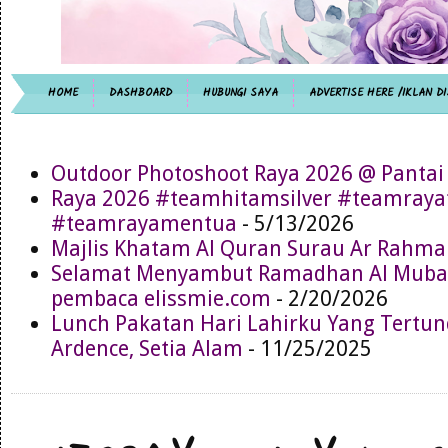
HOME
DASHBOARD
HUBUNGI SAYA
ADVERTISE HERE /IKLAN DI
Outdoor Photoshoot Raya 2026 @ Pantai
Raya 2026 #teamhitamsilver #teamray
#teamrayamentua
- 5/13/2026
Majlis Khatam Al Quran Surau Ar Rahma
Selamat Menyambut Ramadhan Al Muba
pembaca elissmie.com
- 2/20/2026
Lunch Pakatan Hari Lahirku Yang Tertun
Ardence, Setia Alam
- 11/25/2025