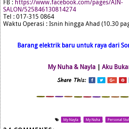
FB :
https://www.facebook.com/pages/AIN-
SALON/525846130814274
Tel : 017-315 0864
Waktu Operasi : Isnin hingga Ahad (10.30 pa
Barang elektrik baru untuk raya dari Son
My Nuha & Nayla
|
Aku Buka
Share This:
My Nayla
,
My Nuha
,
Personal Stu