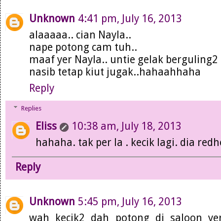
Unknown
4:41 pm, July 16, 2013
alaaaaa.. cian Nayla..
nape potong cam tuh..
maaf yer Nayla.. untie gelak berguling2
nasib tetap kiut jugak..hahaahhaha
Reply
Replies
Eliss
10:38 am, July 18, 2013
hahaha. tak per la . kecik lagi. dia redh
Reply
Unknown
5:45 pm, July 16, 2013
wah kecik2 dah potong di saloon ye