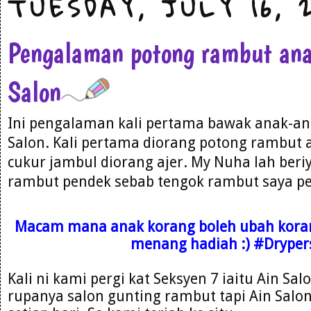
TUESDAY, JULY 16, 
Pengalaman potong rambut ana
Salon
Ini pengalaman kali pertama bawak anak-an
Salon. Kali pertama diorang potong rambut 
cukur jambul diorang ajer. My Nuha lah beri
rambut pendek sebab tengok rambut saya pe
Macam mana anak korang boleh ubah korang,
menang hadiah :) #Drype
Kali ni kami pergi kat Seksyen 7 iaitu Ain Sal
rupanya salon gunting rambut tapi Ain Salon