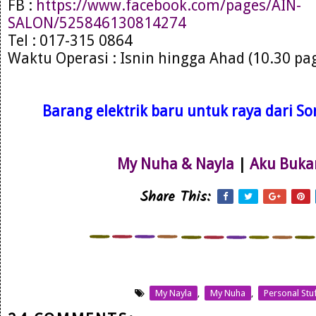
FB :
https://www.facebook.com/pages/AIN-
SALON/525846130814274
Tel : 017-315 0864
Waktu Operasi : Isnin hingga Ahad (10.30 pa
Barang elektrik baru untuk raya dari Son
My Nuha & Nayla
|
Aku Buka
Share This:
My Nayla
,
My Nuha
,
Personal Stu