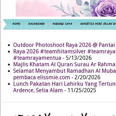
HOME
DASHBOARD
HUBUNGI SAYA
ADVERTISE HERE /IKLAN DI
Outdoor Photoshoot Raya 2026 @ Pantai
Raya 2026 #teamhitamsilver #teamray
#teamrayamentua
- 5/13/2026
Majlis Khatam Al Quran Surau Ar Rahma
Selamat Menyambut Ramadhan Al Muba
pembaca elissmie.com
- 2/20/2026
Lunch Pakatan Hari Lahirku Yang Tertun
Ardence, Setia Alam
- 11/25/2025