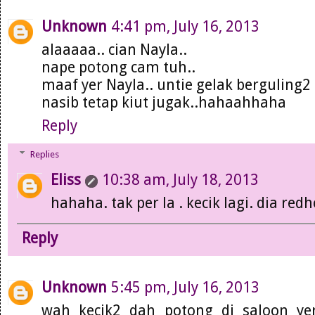
Unknown
4:41 pm, July 16, 2013
alaaaaa.. cian Nayla..
nape potong cam tuh..
maaf yer Nayla.. untie gelak berguling2
nasib tetap kiut jugak..hahaahhaha
Reply
Replies
Eliss
10:38 am, July 18, 2013
hahaha. tak per la . kecik lagi. dia redh
Reply
Unknown
5:45 pm, July 16, 2013
wah kecik2 dah potong di saloon ye