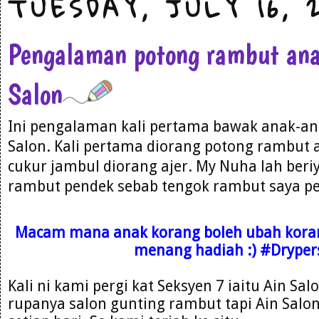
TUESDAY, JULY 16, 
Pengalaman potong rambut ana
Salon
Ini pengalaman kali pertama bawak anak-an
Salon. Kali pertama diorang potong rambut 
cukur jambul diorang ajer. My Nuha lah beri
rambut pendek sebab tengok rambut saya pe
Macam mana anak korang boleh ubah korang,
menang hadiah :) #Drype
Kali ni kami pergi kat Seksyen 7 iaitu Ain Sal
rupanya salon gunting rambut tapi Ain Salon