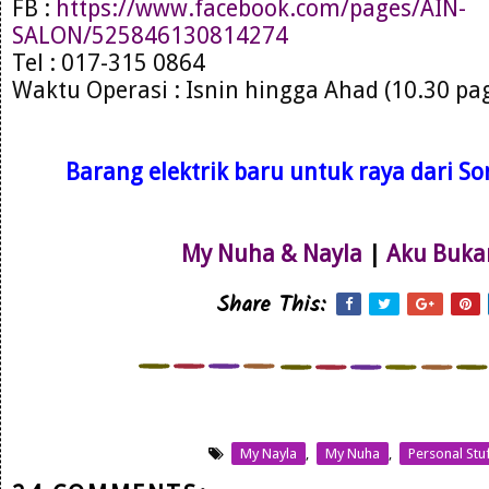
FB :
https://www.facebook.com/pages/AIN-
SALON/525846130814274
Tel : 017-315 0864
Waktu Operasi : Isnin hingga Ahad (10.30 pa
Barang elektrik baru untuk raya dari Son
My Nuha & Nayla
|
Aku Buka
Share This:
My Nayla
,
My Nuha
,
Personal Stu