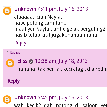
Unknown
4:41 pm, July 16, 2013
alaaaaa.. cian Nayla..
nape potong cam tuh..
maaf yer Nayla.. untie gelak berguling2
nasib tetap kiut jugak..hahaahhaha
Reply
Replies
Eliss
10:38 am, July 18, 2013
hahaha. tak per la . kecik lagi. dia redh
Reply
Unknown
5:45 pm, July 16, 2013
wah kecik2 dah potong di saloon ye