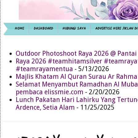
HOME
DASHBOARD
HUBUNGI SAYA
ADVERTISE HERE /IKLAN DI
Outdoor Photoshoot Raya 2026 @ Pantai
Raya 2026 #teamhitamsilver #teamray
#teamrayamentua
- 5/13/2026
Majlis Khatam Al Quran Surau Ar Rahma
Selamat Menyambut Ramadhan Al Muba
pembaca elissmie.com
- 2/20/2026
Lunch Pakatan Hari Lahirku Yang Tertun
Ardence, Setia Alam
- 11/25/2025