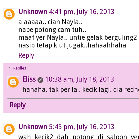
Unknown
4:41 pm, July 16, 2013
alaaaaa.. cian Nayla..
nape potong cam tuh..
maaf yer Nayla.. untie gelak berguling2
nasib tetap kiut jugak..hahaahhaha
Reply
Replies
Eliss
10:38 am, July 18, 2013
hahaha. tak per la . kecik lagi. dia redh
Reply
Unknown
5:45 pm, July 16, 2013
wah kecik2 dah potong di saloon ye