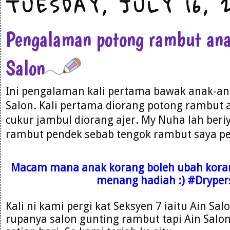
TUESDAY, JULY 16, 
Pengalaman potong rambut ana
Salon
Ini pengalaman kali pertama bawak anak-an
Salon. Kali pertama diorang potong rambut 
cukur jambul diorang ajer. My Nuha lah beri
rambut pendek sebab tengok rambut saya pe
Macam mana anak korang boleh ubah korang,
menang hadiah :) #Drype
Kali ni kami pergi kat Seksyen 7 iaitu Ain Sal
rupanya salon gunting rambut tapi Ain Salon