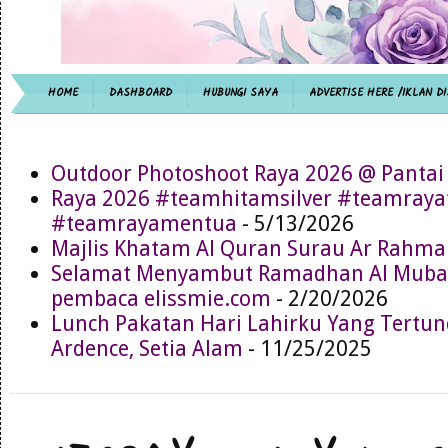
HOME
DASHBOARD
HUBUNGI SAYA
ADVERTISE HERE /IKLAN DI
Outdoor Photoshoot Raya 2026 @ Pantai
Raya 2026 #teamhitamsilver #teamray
#teamrayamentua
- 5/13/2026
Majlis Khatam Al Quran Surau Ar Rahma
Selamat Menyambut Ramadhan Al Muba
pembaca elissmie.com
- 2/20/2026
Lunch Pakatan Hari Lahirku Yang Tertun
Ardence, Setia Alam
- 11/25/2025