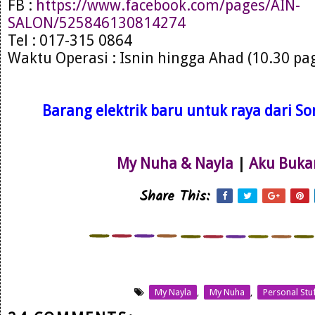
FB :
https://www.facebook.com/pages/AIN-
SALON/525846130814274
Tel : 017-315 0864
Waktu Operasi : Isnin hingga Ahad (10.30 pa
Barang elektrik baru untuk raya dari Son
My Nuha & Nayla
|
Aku Buka
Share This:
My Nayla
,
My Nuha
,
Personal Stu