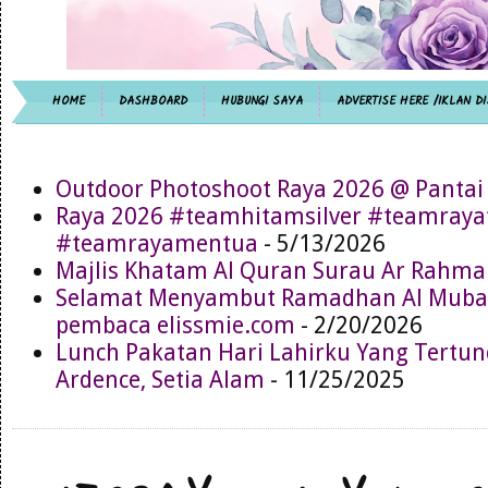
HOME
DASHBOARD
HUBUNGI SAYA
ADVERTISE HERE /IKLAN DI
Outdoor Photoshoot Raya 2026 @ Pantai
Raya 2026 #teamhitamsilver #teamray
#teamrayamentua
- 5/13/2026
Majlis Khatam Al Quran Surau Ar Rahma
Selamat Menyambut Ramadhan Al Muba
pembaca elissmie.com
- 2/20/2026
Lunch Pakatan Hari Lahirku Yang Tertun
Ardence, Setia Alam
- 11/25/2025