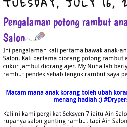
TUESDAY, JULY 16, 
Pengalaman potong rambut ana
Salon
Ini pengalaman kali pertama bawak anak-an
Salon. Kali pertama diorang potong rambut 
cukur jambul diorang ajer. My Nuha lah beri
rambut pendek sebab tengok rambut saya pe
Macam mana anak korang boleh ubah korang,
menang hadiah :) #Drype
Kali ni kami pergi kat Seksyen 7 iaitu Ain Sal
rupanya salon gunting rambut tapi Ain Salon