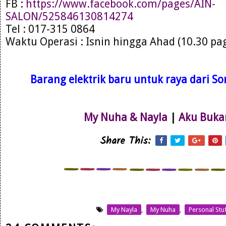
FB :
https://www.facebook.com/pages/AIN-
SALON/525846130814274
Tel : 017-315 0864
Waktu Operasi : Isnin hingga Ahad (10.30 pa
Barang elektrik baru untuk raya dari Son
My Nuha & Nayla
|
Aku Buka
Share This:
My Nayla
,
My Nuha
,
Personal Stu