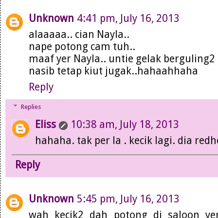
Unknown
4:41 pm, July 16, 2013
alaaaaa.. cian Nayla..
nape potong cam tuh..
maaf yer Nayla.. untie gelak berguling2
nasib tetap kiut jugak..hahaahhaha
Reply
Replies
Eliss
10:38 am, July 18, 2013
hahaha. tak per la . kecik lagi. dia redh
Reply
Unknown
5:45 pm, July 16, 2013
wah kecik2 dah potong di saloon ye