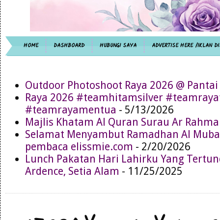
HOME
DASHBOARD
HUBUNGI SAYA
ADVERTISE HERE /IKLAN DI
Outdoor Photoshoot Raya 2026 @ Pantai
Raya 2026 #teamhitamsilver #teamray
#teamrayamentua
- 5/13/2026
Majlis Khatam Al Quran Surau Ar Rahma
Selamat Menyambut Ramadhan Al Muba
pembaca elissmie.com
- 2/20/2026
Lunch Pakatan Hari Lahirku Yang Tertun
Ardence, Setia Alam
- 11/25/2025