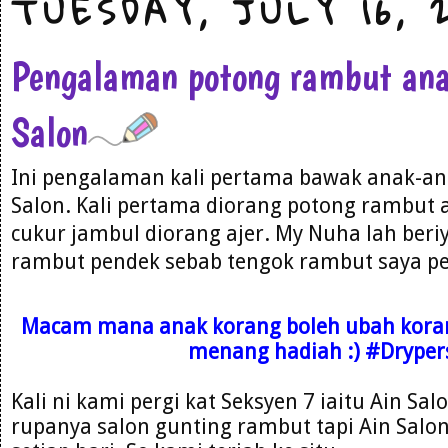
TUESDAY, JULY 16, 
Pengalaman potong rambut ana
Salon
Ini pengalaman kali pertama bawak anak-an
Salon. Kali pertama diorang potong rambut 
cukur jambul diorang ajer. My Nuha lah beri
rambut pendek sebab tengok rambut saya pe
Macam mana anak korang boleh ubah korang,
menang hadiah :) #Drype
Kali ni kami pergi kat Seksyen 7 iaitu Ain Sal
rupanya salon gunting rambut tapi Ain Salon