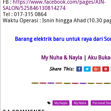
FB :
https://www.facebook.com/pages/AIN-
SALON/525846130814274
Tel : 017-315 0864
Waktu Operasi : Isnin hingga Ahad (10.30 pa
Barang elektrik baru untuk raya dari Son
My Nuha & Nayla
|
Aku Buka
Share This:
My Nayla
,
My Nuha
,
Personal Stu