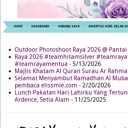
HOME
DASHBOARD
HUBUNGI SAYA
ADVERTISE HERE /IKLAN DI
Outdoor Photoshoot Raya 2026 @ Pantai
Raya 2026 #teamhitamsilver #teamray
#teamrayamentua
- 5/13/2026
Majlis Khatam Al Quran Surau Ar Rahma
Selamat Menyambut Ramadhan Al Muba
pembaca elissmie.com
- 2/20/2026
Lunch Pakatan Hari Lahirku Yang Tertun
Ardence, Setia Alam
- 11/25/2025