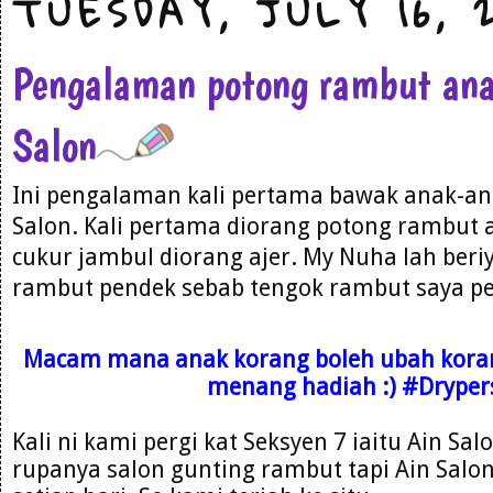
TUESDAY, JULY 16, 
Pengalaman potong rambut ana
Salon
Ini pengalaman kali pertama bawak anak-an
Salon. Kali pertama diorang potong rambut 
cukur jambul diorang ajer. My Nuha lah beri
rambut pendek sebab tengok rambut saya pe
Macam mana anak korang boleh ubah korang,
menang hadiah :) #Drype
Kali ni kami pergi kat Seksyen 7 iaitu Ain Sal
rupanya salon gunting rambut tapi Ain Salon