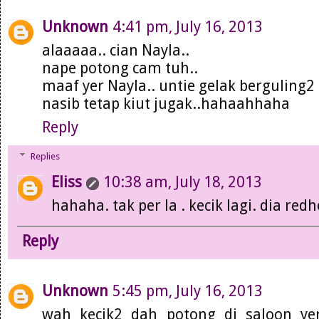
Unknown
4:41 pm, July 16, 2013
alaaaaa.. cian Nayla..
nape potong cam tuh..
maaf yer Nayla.. untie gelak berguling2
nasib tetap kiut jugak..hahaahhaha
Reply
Replies
Eliss
10:38 am, July 18, 2013
hahaha. tak per la . kecik lagi. dia redh
Reply
Unknown
5:45 pm, July 16, 2013
wah kecik2 dah potong di saloon ye