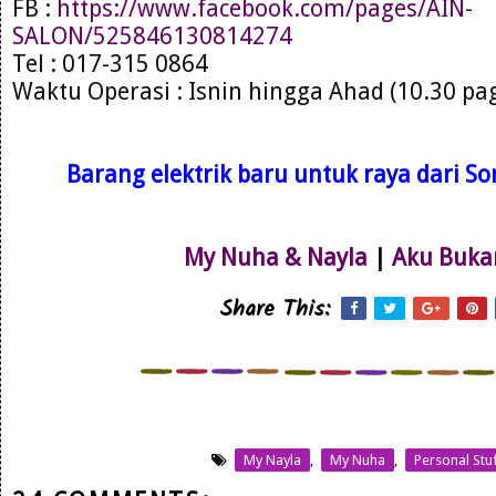
FB :
https://www.facebook.com/pages/AIN-
SALON/525846130814274
Tel : 017-315 0864
Waktu Operasi : Isnin hingga Ahad (10.30 pa
Barang elektrik baru untuk raya dari Son
My Nuha & Nayla
|
Aku Buka
Share This:
My Nayla
,
My Nuha
,
Personal Stu