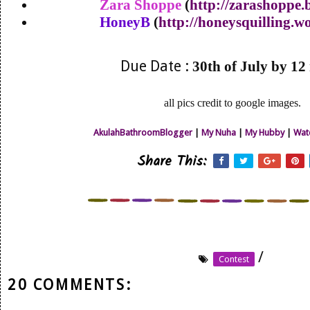
Zara Shoppe
(
http://zarashoppe.
HoneyB
(
http://honeysquilling.w
Due Date :
30th of July by 12
all pics credit to google images.
AkulahBathroomBlogger
|
My Nuha
|
My Hubby
|
Wat
Share This:
/
Contest
20 COMMENTS: