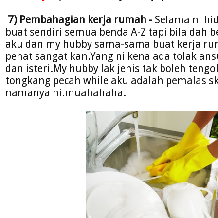
7) Pembahagian kerja rumah -
Selama ni hi
buat sendiri semua benda A-Z tapi bila dah 
aku dan my hubby sama-sama buat kerja ru
penat sangat kan.Yang ni kena ada tolak ans
dan isteri.My hubby lak jenis tak boleh te
tongkang pecah while aku adalah pemalas 
namanya ni.muahahaha.