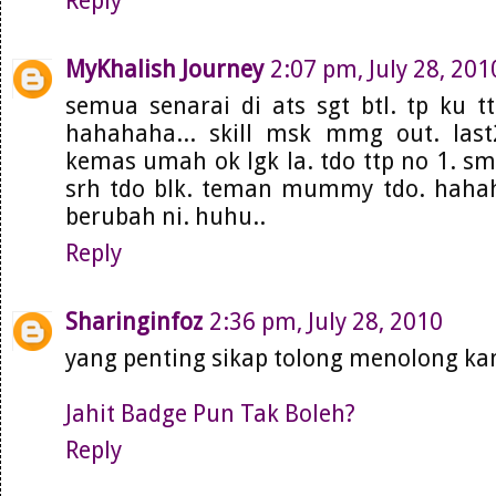
Reply
MyKhalish Journey
2:07 pm, July 28, 201
semua senarai di ats sgt btl. tp ku t
hahahaha... skill msk mmg out. last
kemas umah ok lgk la. tdo ttp no 1. sm
srh tdo blk. teman mummy tdo. hahaha
berubah ni. huhu..
Reply
Sharinginfoz
2:36 pm, July 28, 2010
yang penting sikap tolong menolong kan.
Jahit Badge Pun Tak Boleh?
Reply