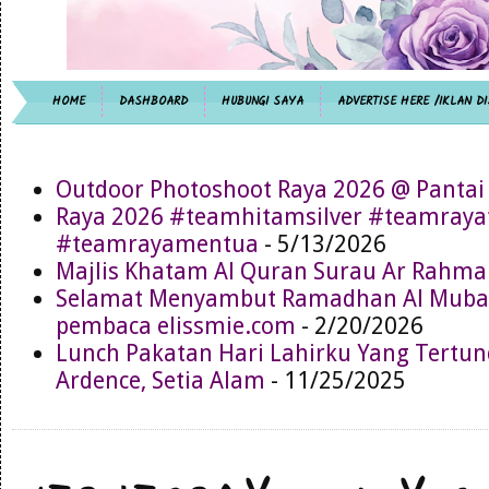
HOME
DASHBOARD
HUBUNGI SAYA
ADVERTISE HERE /IKLAN DI
Outdoor Photoshoot Raya 2026 @ Pantai
Raya 2026 #teamhitamsilver #teamray
#teamrayamentua
- 5/13/2026
Majlis Khatam Al Quran Surau Ar Rahma
Selamat Menyambut Ramadhan Al Muba
pembaca elissmie.com
- 2/20/2026
Lunch Pakatan Hari Lahirku Yang Tertun
Ardence, Setia Alam
- 11/25/2025