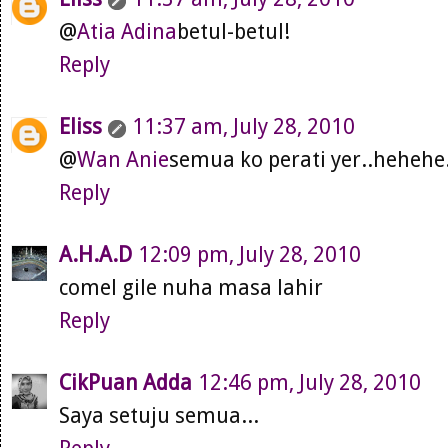
@
Atia Adina
betul-betul!
Reply
Eliss
11:37 am, July 28, 2010
@
Wan Anie
semua ko perati yer..hehehe.
Reply
A.H.A.D
12:09 pm, July 28, 2010
comel gile nuha masa lahir
Reply
CikPuan Adda
12:46 pm, July 28, 2010
Saya setuju semua...