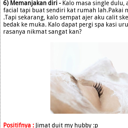
6) Memanjakan diri -
Kalo masa single dulu, 
facial tapi buat sendiri kat rumah lah.Paka
.Tapi sekarang, kalo sempat ajer aku calit sk
bedak ke muka. Kalo dapat pergi spa kasi ur
rasanya nikmat sangat kan?
Positifnya :
Jimat duit my hubby :p