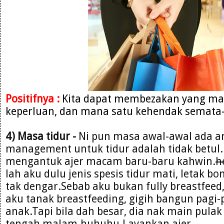
Positifnya :
Kita dapat membezakan yang man
keperluan, dan mana satu kehendak semata
4) Masa tidur -
Ni pun masa awal-awal ada 
management untuk tidur adalah tidak betul.P
mengantuk ajer macam baru-baru kahwin.
h
lah aku dulu jenis spesis tidur mati, letak b
tak dengar.Sebab aku bukan fully breastfeed
aku tanak breastfeeding, gigih bangun pagi-
anak.Tapi bila dah besar, dia nak main pula
tengah malam.huhuhu.Layankan ajer..