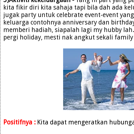
kita fikir diri kita sahaja tapi bila dah ada k
jugak party untuk celebrate event-event yan
keluarga contohnya anniversary dan birthday
memberi hadiah, siapalah lagi my hubby lah.K
pergi holiday, mesti nak angkut sekali family 
Positifnya :
Kita dapat mengeratkan hubunga