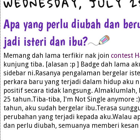
WEDNESDAY, JULY 2
Apa yang perlu diubah dan ber
jadi isteri dan ibu?
Memang dah lama terfikir nak join
contest H
kunjung tiba. [alasan :p ] Badge dah lama a
sidebar ni.Rasanya pengalaman bergelar iste
perkara baru yang terjadi dalam hidup aku 
positif secara tidak langsung. Almaklumlah,
25 tahun.Tiba-tiba, I'm Not Single anymore :
tahun, aku sudah bergelar ibu.Terasa sungg
perubahan yang terjadi kepada aku.Walau a
dan perlu diubah, semuanya memberi kesan p