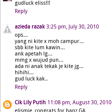
gudluck eliss!!!
Reply
azieda razak
3:25 pm, July 30, 2010
ops...
yang ni kite x moh campur...
sbb kite lum kawin...
ank apetah lg...
mmg x wujud pun...
ada ni anak tekak je kite jg...
hihihi...
gud luck kak..
Reply
Cik Lily Putih
11:08 pm, August 30, 2010
elismie, congrats for hanz GA