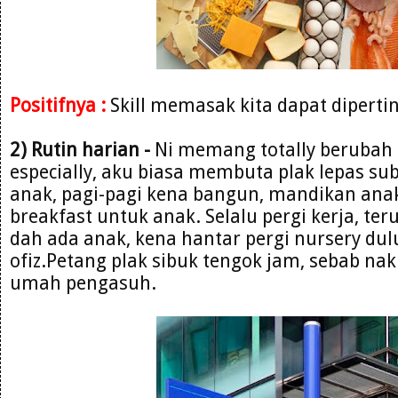
Positifnya :
Skill memasak kita dapat diperti
2) Rutin harian -
Ni memang totally berubah 
especially, aku biasa membuta plak lepas sub
anak, pagi-pagi kena bangun, mandikan ana
breakfast untuk anak. Selalu pergi kerja, teru
dah ada anak, kena hantar pergi nursery dul
ofiz.Petang plak sibuk tengok jam, sebab nak
umah pengasuh.