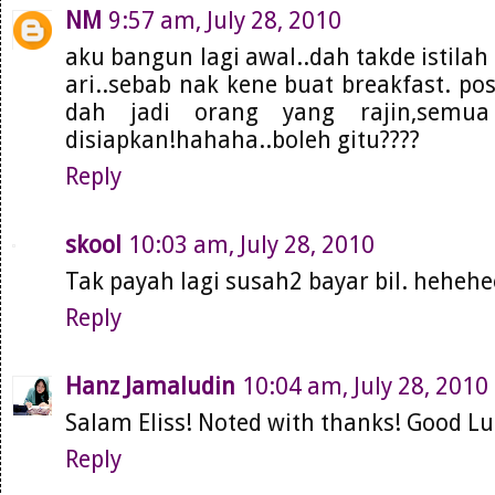
NM
9:57 am, July 28, 2010
aku bangun lagi awal..dah takde istila
ari..sebab nak kene buat breakfast. pos
dah jadi orang yang rajin,semu
disiapkan!hahaha..boleh gitu????
Reply
skool
10:03 am, July 28, 2010
Tak payah lagi susah2 bayar bil. hehehee
Reply
Hanz Jamaludin
10:04 am, July 28, 2010
Salam Eliss! Noted with thanks! Good Luc
Reply