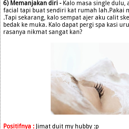
6) Memanjakan diri -
Kalo masa single dulu, 
facial tapi buat sendiri kat rumah lah.Paka
.Tapi sekarang, kalo sempat ajer aku calit sk
bedak ke muka. Kalo dapat pergi spa kasi ur
rasanya nikmat sangat kan?
Positifnya :
Jimat duit my hubby :p