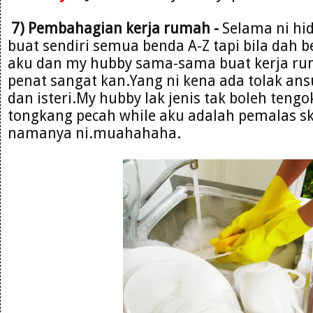
7) Pembahagian kerja rumah -
Selama ni hi
buat sendiri semua benda A-Z tapi bila dah 
aku dan my hubby sama-sama buat kerja ru
penat sangat kan.Yang ni kena ada tolak ans
dan isteri.My hubby lak jenis tak boleh te
tongkang pecah while aku adalah pemalas 
namanya ni.muahahaha.