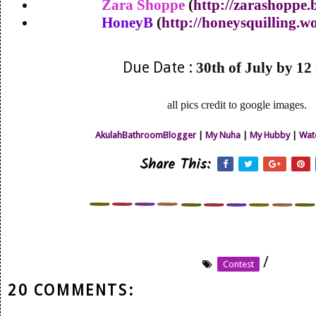
Zara Shoppe
(
http://zarashoppe.
HoneyB
(
http://honeysquilling.w
Due Date :
30th of July by 12
all pics credit to google images.
AkulahBathroomBlogger
|
My Nuha
|
My Hubby
|
Wat
Share This:
/
Contest
20 COMMENTS: