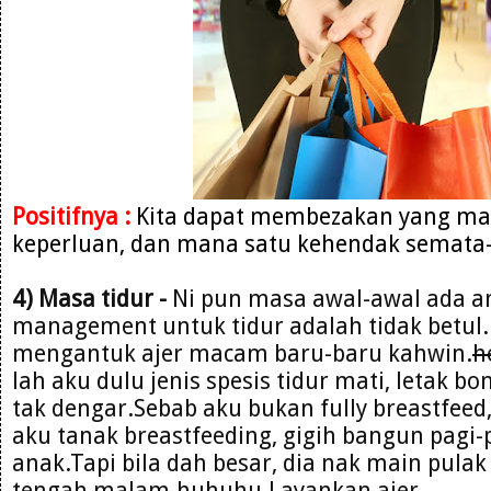
Positifnya :
Kita dapat membezakan yang man
keperluan, dan mana satu kehendak semata
4) Masa tidur -
Ni pun masa awal-awal ada 
management untuk tidur adalah tidak betul.P
mengantuk ajer macam baru-baru kahwin.
h
lah aku dulu jenis spesis tidur mati, letak b
tak dengar.Sebab aku bukan fully breastfeed
aku tanak breastfeeding, gigih bangun pagi-
anak.Tapi bila dah besar, dia nak main pula
tengah malam.huhuhu.Layankan ajer..