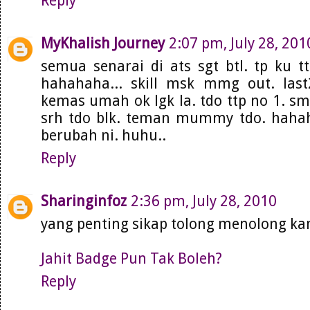
Reply
MyKhalish Journey
2:07 pm, July 28, 201
semua senarai di ats sgt btl. tp ku t
hahahaha... skill msk mmg out. last
kemas umah ok lgk la. tdo ttp no 1. sm
srh tdo blk. teman mummy tdo. hahaha
berubah ni. huhu..
Reply
Sharinginfoz
2:36 pm, July 28, 2010
yang penting sikap tolong menolong kan.
Jahit Badge Pun Tak Boleh?
Reply