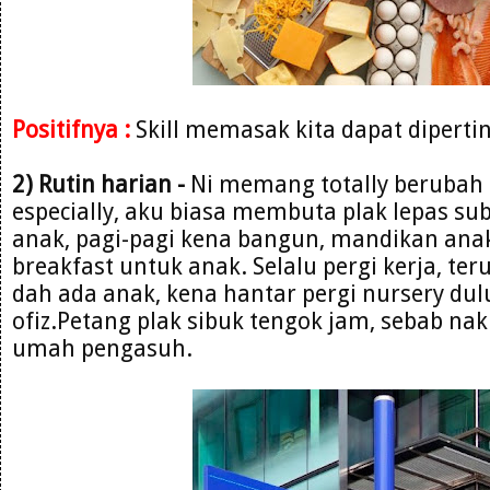
Positifnya :
Skill memasak kita dapat diperti
2) Rutin harian -
Ni memang totally berubah 
especially, aku biasa membuta plak lepas sub
anak, pagi-pagi kena bangun, mandikan ana
breakfast untuk anak. Selalu pergi kerja, teru
dah ada anak, kena hantar pergi nursery dul
ofiz.Petang plak sibuk tengok jam, sebab nak
umah pengasuh.