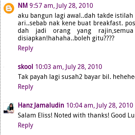
NM
9:57 am, July 28, 2010
aku bangun lagi awal..dah takde istila
ari..sebab nak kene buat breakfast. pos
dah jadi orang yang rajin,semu
disiapkan!hahaha..boleh gitu????
Reply
skool
10:03 am, July 28, 2010
Tak payah lagi susah2 bayar bil. hehehee
Reply
Hanz Jamaludin
10:04 am, July 28, 2010
Salam Eliss! Noted with thanks! Good Luc
Reply