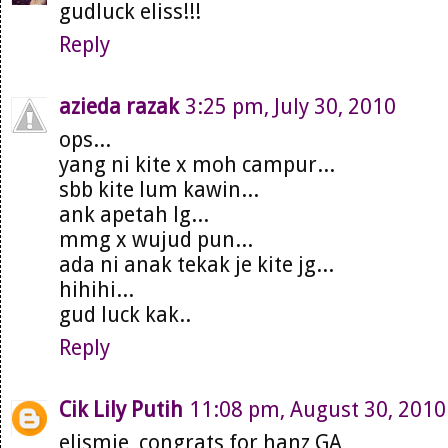
gudluck eliss!!!
Reply
azieda razak
3:25 pm, July 30, 2010
ops...
yang ni kite x moh campur...
sbb kite lum kawin...
ank apetah lg...
mmg x wujud pun...
ada ni anak tekak je kite jg...
hihihi...
gud luck kak..
Reply
Cik Lily Putih
11:08 pm, August 30, 2010
elismie, congrats for hanz GA