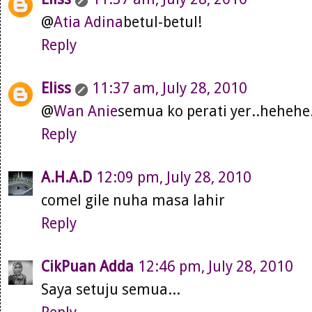
@
Atia Adina
betul-betul!
Reply
Eliss
11:37 am, July 28, 2010
@
Wan Anie
semua ko perati yer..hehehe.
Reply
A.H.A.D
12:09 pm, July 28, 2010
comel gile nuha masa lahir
Reply
CikPuan Adda
12:46 pm, July 28, 2010
Saya setuju semua...