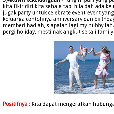
kita fikir diri kita sahaja tapi bila dah ada k
jugak party untuk celebrate event-event yan
keluarga contohnya anniversary dan birthday
memberi hadiah, siapalah lagi my hubby lah.K
pergi holiday, mesti nak angkut sekali family 
Positifnya :
Kita dapat mengeratkan hubunga