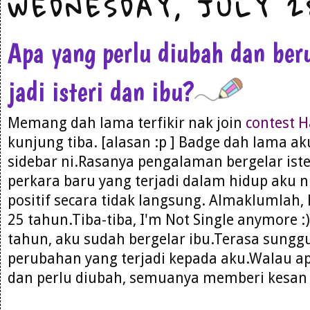
WEDNESDAY, JULY 2
Apa yang perlu diubah dan ber
jadi isteri dan ibu?
Memang dah lama terfikir nak join
contest H
kunjung tiba. [alasan :p ] Badge dah lama a
sidebar ni.Rasanya pengalaman bergelar iste
perkara baru yang terjadi dalam hidup aku 
positif secara tidak langsung. Almaklumlah,
25 tahun.Tiba-tiba, I'm Not Single anymore :
tahun, aku sudah bergelar ibu.Terasa sungg
perubahan yang terjadi kepada aku.Walau a
dan perlu diubah, semuanya memberi kesan p