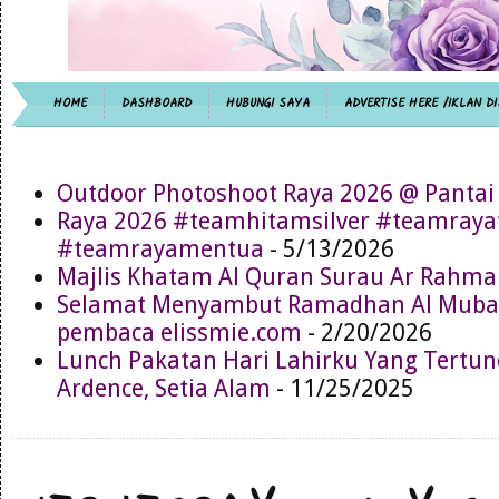
HOME
DASHBOARD
HUBUNGI SAYA
ADVERTISE HERE /IKLAN DI
Outdoor Photoshoot Raya 2026 @ Pantai
Raya 2026 #teamhitamsilver #teamray
#teamrayamentua
- 5/13/2026
Majlis Khatam Al Quran Surau Ar Rahma
Selamat Menyambut Ramadhan Al Muba
pembaca elissmie.com
- 2/20/2026
Lunch Pakatan Hari Lahirku Yang Tertun
Ardence, Setia Alam
- 11/25/2025