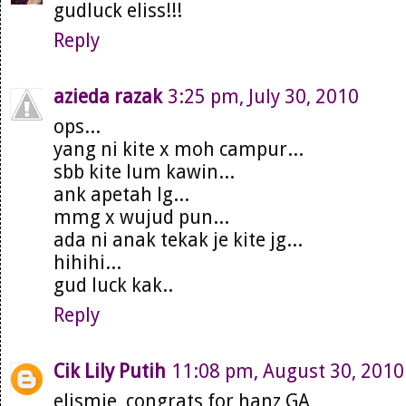
gudluck eliss!!!
Reply
azieda razak
3:25 pm, July 30, 2010
ops...
yang ni kite x moh campur...
sbb kite lum kawin...
ank apetah lg...
mmg x wujud pun...
ada ni anak tekak je kite jg...
hihihi...
gud luck kak..
Reply
Cik Lily Putih
11:08 pm, August 30, 2010
elismie, congrats for hanz GA