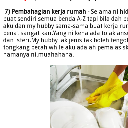
7) Pembahagian kerja rumah -
Selama ni hi
buat sendiri semua benda A-Z tapi bila dah 
aku dan my hubby sama-sama buat kerja ru
penat sangat kan.Yang ni kena ada tolak ans
dan isteri.My hubby lak jenis tak boleh te
tongkang pecah while aku adalah pemalas 
namanya ni.muahahaha.