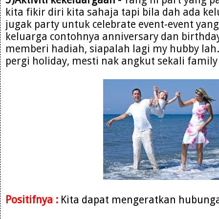
kita fikir diri kita sahaja tapi bila dah ada k
jugak party untuk celebrate event-event yan
keluarga contohnya anniversary dan birthday
memberi hadiah, siapalah lagi my hubby lah.K
pergi holiday, mesti nak angkut sekali family 
Positifnya :
Kita dapat mengeratkan hubunga