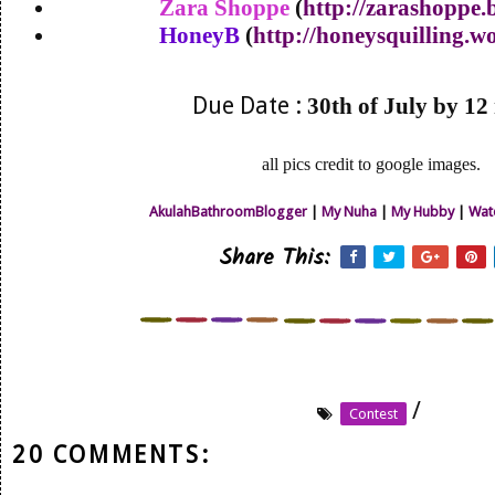
Zara Shoppe
(
http://zarashoppe.
HoneyB
(
http://honeysquilling.w
Due Date :
30th of July by 12
all pics credit to google images.
AkulahBathroomBlogger
|
My Nuha
|
My Hubby
|
Wat
Share This:
/
Contest
20 COMMENTS: