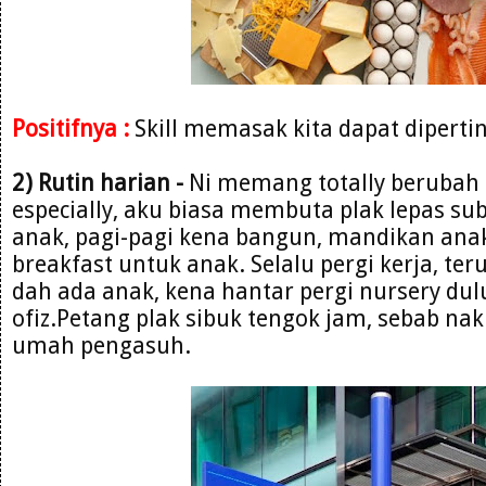
Positifnya :
Skill memasak kita dapat diperti
2) Rutin harian -
Ni memang totally berubah 
especially, aku biasa membuta plak lepas sub
anak, pagi-pagi kena bangun, mandikan ana
breakfast untuk anak. Selalu pergi kerja, teru
dah ada anak, kena hantar pergi nursery dul
ofiz.Petang plak sibuk tengok jam, sebab nak
umah pengasuh.