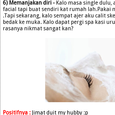
6) Memanjakan diri -
Kalo masa single dulu, 
facial tapi buat sendiri kat rumah lah.Paka
.Tapi sekarang, kalo sempat ajer aku calit sk
bedak ke muka. Kalo dapat pergi spa kasi ur
rasanya nikmat sangat kan?
Positifnya :
Jimat duit my hubby :p