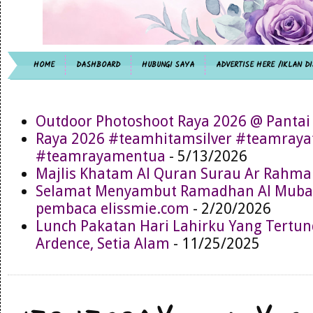
HOME
DASHBOARD
HUBUNGI SAYA
ADVERTISE HERE /IKLAN DI
Outdoor Photoshoot Raya 2026 @ Pantai
Raya 2026 #teamhitamsilver #teamray
#teamrayamentua
- 5/13/2026
Majlis Khatam Al Quran Surau Ar Rahma
Selamat Menyambut Ramadhan Al Muba
pembaca elissmie.com
- 2/20/2026
Lunch Pakatan Hari Lahirku Yang Tertun
Ardence, Setia Alam
- 11/25/2025