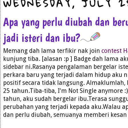
WEDNESDAY, JULY 2
Apa yang perlu diubah dan ber
jadi isteri dan ibu?
Memang dah lama terfikir nak join
contest H
kunjung tiba. [alasan :p ] Badge dah lama a
sidebar ni.Rasanya pengalaman bergelar iste
perkara baru yang terjadi dalam hidup aku 
positif secara tidak langsung. Almaklumlah,
25 tahun.Tiba-tiba, I'm Not Single anymore :
tahun, aku sudah bergelar ibu.Terasa sungg
perubahan yang terjadi kepada aku.Walau a
dan perlu diubah, semuanya memberi kesan p