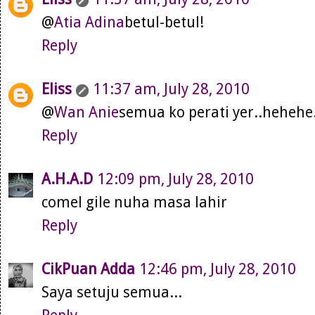
@
Atia Adina
betul-betul!
Reply
Eliss
11:37 am, July 28, 2010
@
Wan Anie
semua ko perati yer..hehehe.
Reply
A.H.A.D
12:09 pm, July 28, 2010
comel gile nuha masa lahir
Reply
CikPuan Adda
12:46 pm, July 28, 2010
Saya setuju semua...