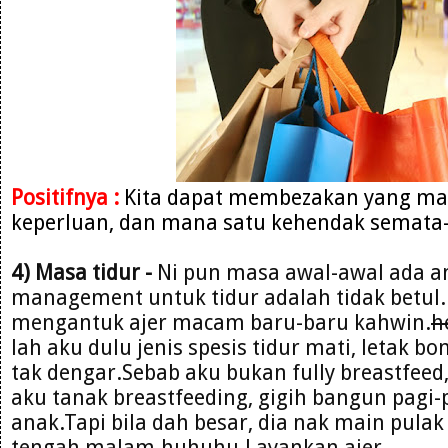
Positifnya :
Kita dapat membezakan yang man
keperluan, dan mana satu kehendak semata
4) Masa tidur -
Ni pun masa awal-awal ada 
management untuk tidur adalah tidak betul.P
mengantuk ajer macam baru-baru kahwin.
h
lah aku dulu jenis spesis tidur mati, letak b
tak dengar.Sebab aku bukan fully breastfeed
aku tanak breastfeeding, gigih bangun pagi-
anak.Tapi bila dah besar, dia nak main pula
tengah malam.huhuhu.Layankan ajer..