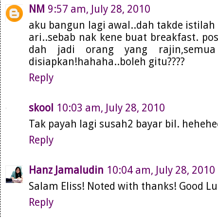
NM
9:57 am, July 28, 2010
aku bangun lagi awal..dah takde istila
ari..sebab nak kene buat breakfast. pos
dah jadi orang yang rajin,semu
disiapkan!hahaha..boleh gitu????
Reply
skool
10:03 am, July 28, 2010
Tak payah lagi susah2 bayar bil. hehehee
Reply
Hanz Jamaludin
10:04 am, July 28, 2010
Salam Eliss! Noted with thanks! Good Luc
Reply