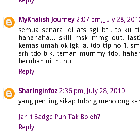
Reply
MyKhalish Journey
2:07 pm, July 28, 201
semua senarai di ats sgt btl. tp ku t
hahahaha... skill msk mmg out. last
kemas umah ok lgk la. tdo ttp no 1. sm
srh tdo blk. teman mummy tdo. hahaha
berubah ni. huhu..
Reply
Sharinginfoz
2:36 pm, July 28, 2010
yang penting sikap tolong menolong kan.
Jahit Badge Pun Tak Boleh?
Reply