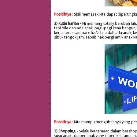
Positifnya :
Skill memasak kita dapat dipertingk
2) Rutin harian -
Ni memang totally berubah lah.
tapi bila dah ada anak, pagi-pagi kena bangun,
kerja, terus sampai ofiz.Ni bila dah ada anak, 
sibuk tengok jam, sebab nak pergi amik anak 
Positifnya :
Kita mampu mengubahnya yang penti
3) Shopping -
Selalu keutamaan dalam bershoppin
susu anak , diaper anak yang diberi keutamaan.