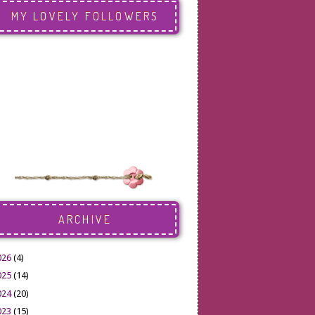
MY LOVELY FOLLOWERS
ARCHIVE
026
(4)
025
(14)
024
(20)
023
(15)