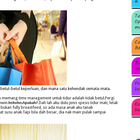
& 
Tu
Op
ma
Co
Be
Bi
se
Pr
ke
etul-betul keperluan, dan mana satu kehendak semata-mata.
 memang time management untuk tidur adalah tidak betul.Pergi
Ko
hwin.
hehehe.Apakah?
Dah lah aku dulu jenis spesis tidur mati, letak
bukan fully breastfeed, so ada masa anak aku tanak
be
t susu anak.Tapi bila dah besar, dia nak main pulak sampai
.