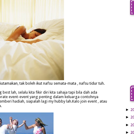
iutamakan, tak boleh ikut nafsu semata-mata , nafsu tidur tuh.
best lah, selalu kita fikir diri kita sahaja tapi bila dah ada
ebrate event-event yang penting dalam keluarga contohnya
mberi hadiah, siapalah lagi my hubby lah.Kalo join event , atau
a.
►
2
►
2
►
2
►
2