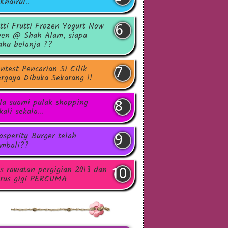
Khairul..
tti Frutti Frozen Yogurt Now
en @ Shah Alam, siapa
hu belanja ??
ntest Pencarian Si Cilik
rgaya Dibuka Sekarang !!
la suami pulak shopping
kali sekala...
osperity Burger telah
mbali??
s rawatan pergigian 2013 dan
rus gigi PERCUMA