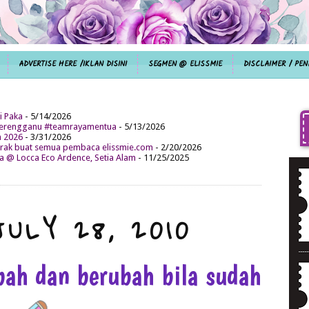
ADVERTISE HERE /IKLAN DISINI
SEGMEN @ ELISSMIE
DISCLAIMER / PEN
i Paka
- 5/14/2026
aterengganu #teamrayamentua
- 5/13/2026
n 2026
- 3/31/2026
ak buat semua pembaca elissmie.com
- 2/20/2026
da @ Locca Eco Ardence, Setia Alam
- 11/25/2025
JULY 28, 2010
bah dan berubah bila sudah