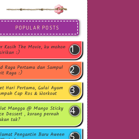
POPULAR POSTS
r Kasih The Movie, ku mohon
sirikan :)
d Raya Pertama dan Sampul
it Raya :)
et Hari Pertama, Gulai Ayam
mpah Cap Ros & Workout
lut Mangga @ Mango Sticky
ce Dessert , korang pernah
kan tak?
lamat Pengantin Baru Aween