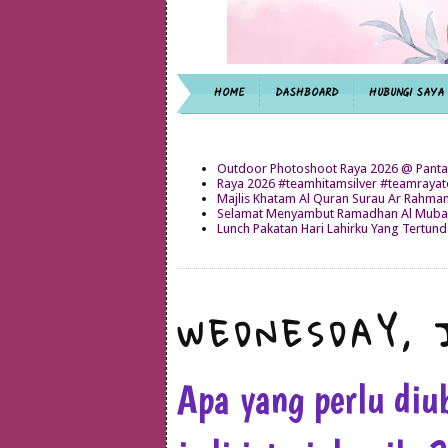
HOME
DASHBOARD
HUBUNGI SAYA
Outdoor Photoshoot Raya 2026 @ Panta
Raya 2026 #teamhitamsilver #teamray
Majlis Khatam Al Quran Surau Ar Rahma
Selamat Menyambut Ramadhan Al Mubar
Lunch Pakatan Hari Lahirku Yang Tertun
WEDNESDAY, 
Apa yang perlu diu