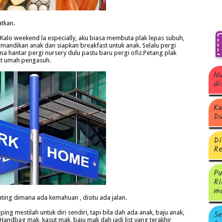
atkan.
Kalo weekend la especially, aku biasa membuta plak lepas subuh,
 mandikan anak dan siapkan breakfast untuk anak. Selalu pergi
kena hantar pergi nursery dulu pastu baru pergi ofiz.Petang plak
kat umah pengasuh.
Nu
di
Ka
Du
Di
Re
Pu
Ri
ma
ng dimana ada kemahuan , disitu ada jalan.
Se
g mestilah untuk diri sendiri, tapi bila dah ada anak, baju anak,
Handbag mak, kasut mak, baju mak dah jadi list yang terakhir