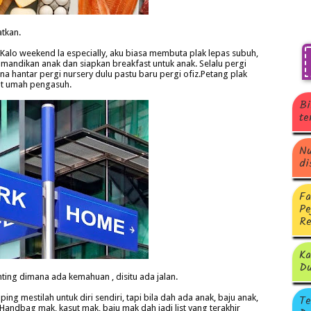
atkan.
Kalo weekend la especially, aku biasa membuta plak lepas subuh,
 mandikan anak dan siapkan breakfast untuk anak. Selalu pergi
kena hantar pergi nursery dulu pastu baru pergi ofiz.Petang plak
kat umah pengasuh.
Bi
te
Nu
di
Fa
Pe
Re
Ka
Du
ng dimana ada kemahuan , disitu ada jalan.
Te
g mestilah untuk diri sendiri, tapi bila dah ada anak, baju anak,
Handbag mak, kasut mak, baju mak dah jadi list yang terakhir