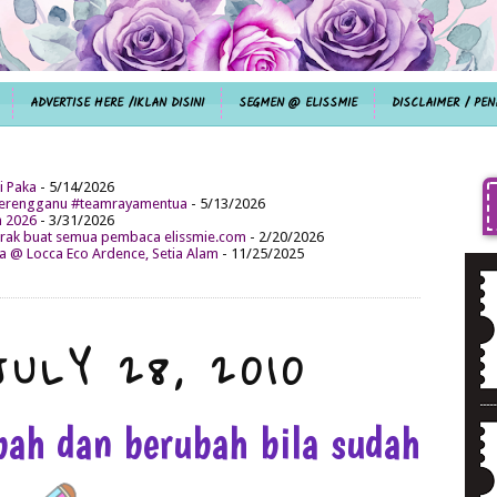
ADVERTISE HERE /IKLAN DISINI
SEGMEN @ ELISSMIE
DISCLAIMER / PEN
i Paka
- 5/14/2026
aterengganu #teamrayamentua
- 5/13/2026
n 2026
- 3/31/2026
ak buat semua pembaca elissmie.com
- 2/20/2026
da @ Locca Eco Ardence, Setia Alam
- 11/25/2025
JULY 28, 2010
bah dan berubah bila sudah