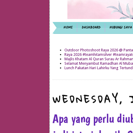
HOME
DASHBOARD
HUBUNGI SAYA
Outdoor Photoshoot Raya 2026 @ Panta
Raya 2026 #teamhitamsilver #teamray
Majlis Khatam Al Quran Surau Ar Rahma
Selamat Menyambut Ramadhan Al Mubar
Lunch Pakatan Hari Lahirku Yang Tertun
WEDNESDAY, 
Apa yang perlu diu