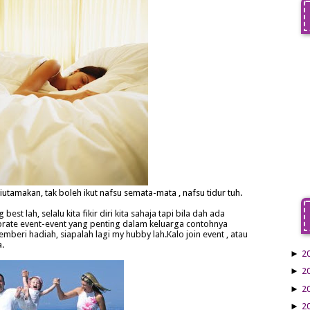
iutamakan, tak boleh ikut nafsu semata-mata , nafsu tidur tuh.
best lah, selalu kita fikir diri kita sahaja tapi bila dah ada
ebrate event-event yang penting dalam keluarga contohnya
mberi hadiah, siapalah lagi my hubby lah.Kalo join event , atau
a.
►
2
►
2
►
2
►
2