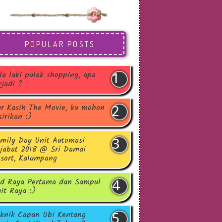
POPULAR POSTS
la laki pulak shopping, apa
rjadi ?
r Kasih The Movie, ku mohon
sirikan :)
mily Day Unit Automasi
jabat 2018 @ Sri Damai
sort, Kalumpang
d Raya Pertama dan Sampul
it Raya :)
knik Capan Ubi Kentang