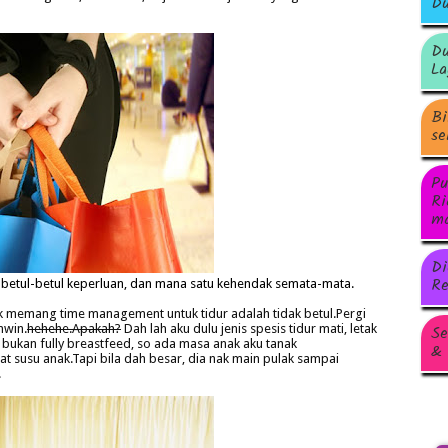
Du
Du
La
Bi
se
Pu
Ri
ma
Di
Re
etul-betul keperluan, dan mana satu kehendak semata-mata.
 memang time management untuk tidur adalah tidak betul.Pergi
Se
hwin.
hehehe.Apakah?
Dah lah aku dulu jenis spesis tidur mati, letak
bukan fully breastfeed, so ada masa anak aku tanak
& 
t susu anak.Tapi bila dah besar, dia nak main pulak sampai
.