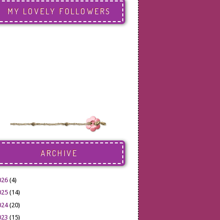
MY LOVELY FOLLOWERS
ARCHIVE
026
(4)
025
(14)
024
(20)
023
(15)