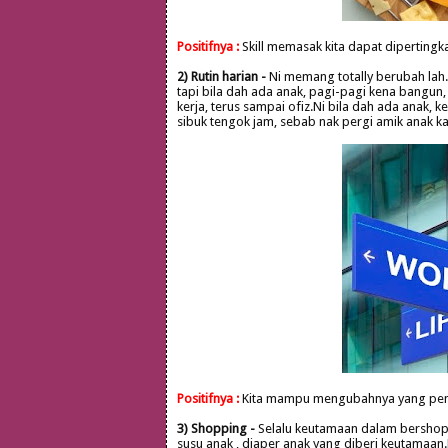
Positifnya :
Skill memasak kita dapat dipertingk
2) Rutin harian -
Ni memang totally berubah lah.
tapi bila dah ada anak, pagi-pagi kena bangun,
kerja, terus sampai ofiz.Ni bila dah ada anak, 
sibuk tengok jam, sebab nak pergi amik anak 
Positifnya :
Kita mampu mengubahnya yang penti
3) Shopping -
Selalu keutamaan dalam bershoppin
susu anak , diaper anak yang diberi keutamaan.