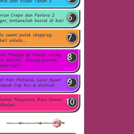
nia Seni Visual Tahun 3
rian Crepe dan Pavlova 2
yer, tertunailah hasrat di hati
la suami pulak shopping
kali sekala...
lut Mangga @ Mango Sticky
ce Dessert , korang pernah
kan tak?
et Hari Pertama, Gulai Ayam
mpah Cap Ros & Workout
lamat Pengantin Baru Aween
Khairul..