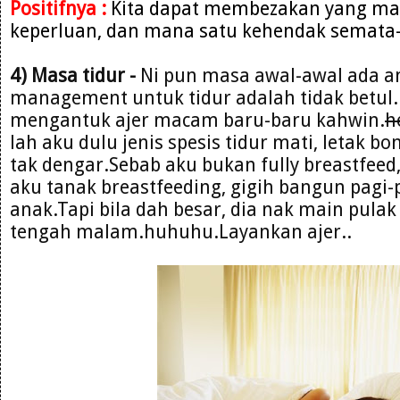
Positifnya :
Kita dapat membezakan yang man
keperluan, dan mana satu kehendak semata
4) Masa tidur -
Ni pun masa awal-awal ada 
management untuk tidur adalah tidak betul.P
mengantuk ajer macam baru-baru kahwin.
h
lah aku dulu jenis spesis tidur mati, letak b
tak dengar.Sebab aku bukan fully breastfeed
aku tanak breastfeeding, gigih bangun pagi-
anak.Tapi bila dah besar, dia nak main pula
tengah malam.huhuhu.Layankan ajer..