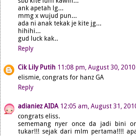
sbb kite lum kawin...
ank apetah lg...
mmg x wujud pun...
ada ni anak tekak je kite jg...
hihihi...
gud luck kak..
Reply
Cik Lily Putih
11:08 pm, August 30, 2010
elismie, congrats for hanz GA
Reply
adianiez AIDA
12:05 am, August 31, 201
congrats eliss.
sememang nyer once da jadi bini or
tukar!!! sejak dari mlm pertama!!!! ap