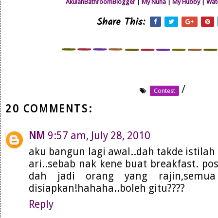
AkulahBathroomBlogger
|
My Nuha
|
My Hubby
|
Wat
Share This:
/
Contest
20 COMMENTS:
NM
9:57 am, July 28, 2010
aku bangun lagi awal..dah takde istila
ari..sebab nak kene buat breakfast. pos
dah jadi orang yang rajin,semu
disiapkan!hahaha..boleh gitu????
Reply