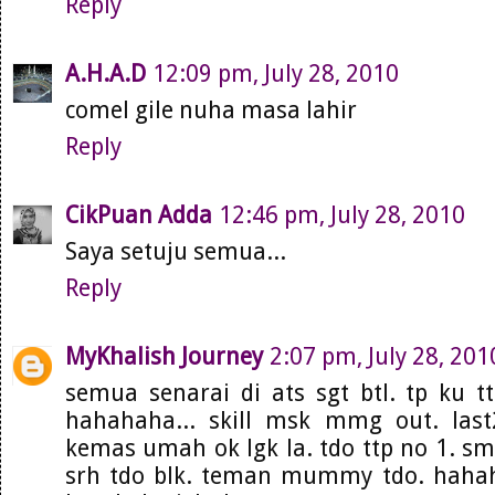
Reply
A.H.A.D
12:09 pm, July 28, 2010
comel gile nuha masa lahir
Reply
CikPuan Adda
12:46 pm, July 28, 2010
Saya setuju semua...
Reply
MyKhalish Journey
2:07 pm, July 28, 201
semua senarai di ats sgt btl. tp ku t
hahahaha... skill msk mmg out. last
kemas umah ok lgk la. tdo ttp no 1. sm
srh tdo blk. teman mummy tdo. hahaha