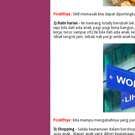
Positifnya :
Skill memasak kita dapat dipertingk
2) Rutin harian -
Ni memang totally berubah lah.
tapi bila dah ada anak, pagi-pagi kena bangun,
kerja, terus sampai ofiz.Ni bila dah ada anak, 
sibuk tengok jam, sebab nak pergi amik anak 
Positifnya :
Kita mampu mengubahnya yang penti
3) Shopping -
Selalu keutamaan dalam bershoppin
susu anak , diaper anak yang diberi keutamaan.