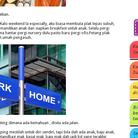
atkan.
Kalo weekend la especially, aku biasa membuta plak lepas subuh,
 mandikan anak dan siapkan breakfast untuk anak. Selalu pergi
kena hantar pergi nursery dulu pastu baru pergi ofiz.Petang plak
kat umah pengasuh.
Ka
Su
Ka
Du
Nu
di
Bi
be
ta
ng dimana ada kemahuan , disitu ada jalan.
Se
g mestilah untuk diri sendiri, tapi bila dah ada anak, baju anak,
Handbag mak, kasut mak, baju mak dah jadi list yang terakhir