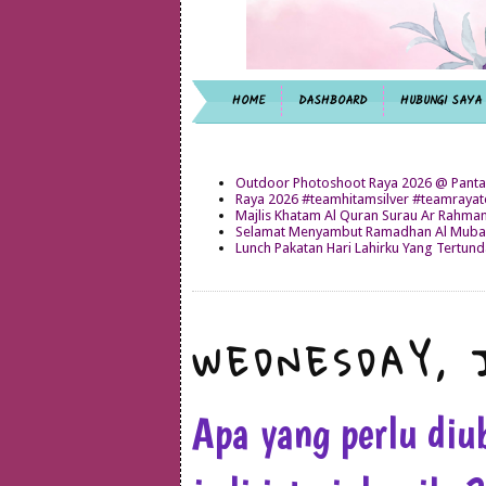
HOME
DASHBOARD
HUBUNGI SAYA
Outdoor Photoshoot Raya 2026 @ Panta
Raya 2026 #teamhitamsilver #teamray
Majlis Khatam Al Quran Surau Ar Rahma
Selamat Menyambut Ramadhan Al Mubar
Lunch Pakatan Hari Lahirku Yang Tertun
WEDNESDAY, 
Apa yang perlu diu