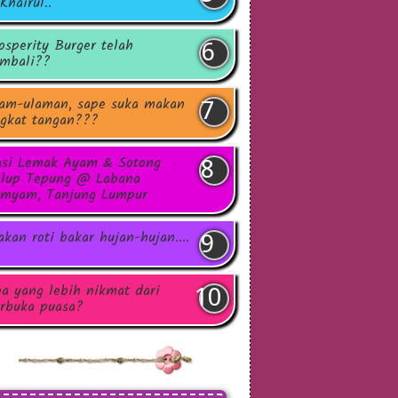
Khairul..
osperity Burger telah
mbali??
am-ulaman, sape suka makan
gkat tangan???
si Lemak Ayam & Sotong
lup Tepung @ Labana
myam, Tanjung Lumpur
kan roti bakar hujan-hujan....
a yang lebih nikmat dari
rbuka puasa?