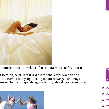
iutamakan, tak boleh ikut nafsu semata-mata , nafsu tidur tuh.
best lah, selalu kita fikir diri kita sahaja tapi bila dah ada
ebrate event-event yang penting dalam keluarga contohnya
mberi hadiah, siapalah lagi my hubby lah.Kalo join event , atau
a.
►
2
►
2
►
2
►
2