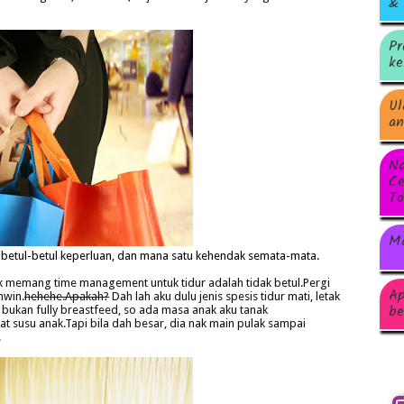
& 
Pr
ke
Ul
an
Na
Ce
To
Ma
etul-betul keperluan, dan mana satu kehendak semata-mata.
 memang time management untuk tidur adalah tidak betul.Pergi
Ap
hwin.
hehehe.Apakah?
Dah lah aku dulu jenis spesis tidur mati, letak
be
bukan fully breastfeed, so ada masa anak aku tanak
t susu anak.Tapi bila dah besar, dia nak main pulak sampai
.