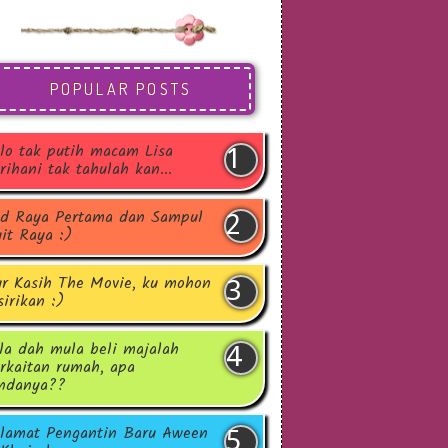
POPULAR POSTS
lo tak putih macam Lisa
rihani tak tahulah kan...
d Raya Pertama dan Sampul
it Raya :)
r Kasih The Movie, ku mohon
sirikan :)
la dah mula beli majalah
rkaitan rumah, apa
ndanya??
lamat Pengantin Baru Aween