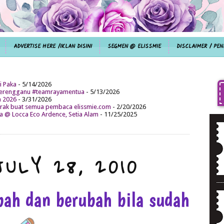
ADVERTISE HERE /IKLAN DISINI
SEGMEN @ ELISSMIE
DISCLAIMER / PEN
i Paka
- 5/14/2026
aterengganu #teamrayamentua
- 5/13/2026
n 2026
- 3/31/2026
ak buat semua pembaca elissmie.com
- 2/20/2026
da @ Locca Eco Ardence, Setia Alam
- 11/25/2025
JULY 28, 2010
bah dan berubah bila sudah