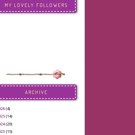
MY LOVELY FOLLOWERS
ARCHIVE
026
(4)
025
(14)
024
(20)
023
(15)