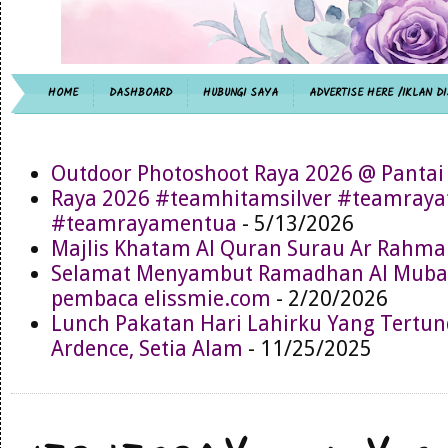
HOME
DASHBOARD
HUBUNGI SAYA
ADVERTISE HERE /IKLAN DI
Outdoor Photoshoot Raya 2026 @ Pantai
Raya 2026 #teamhitamsilver #teamray
#teamrayamentua
- 5/13/2026
Majlis Khatam Al Quran Surau Ar Rahma
Selamat Menyambut Ramadhan Al Muba
pembaca elissmie.com
- 2/20/2026
Lunch Pakatan Hari Lahirku Yang Tertun
Ardence, Setia Alam
- 11/25/2025