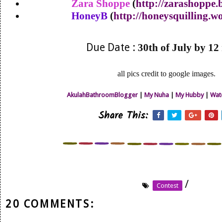
Zara Shoppe
(
http://zarashoppe.
HoneyB
(
http://honeysquilling.w
Due Date :
30th of July by 12
all pics credit to google images.
AkulahBathroomBlogger
|
My Nuha
|
My Hubby
|
Wat
Share This:
/
Contest
20 COMMENTS: