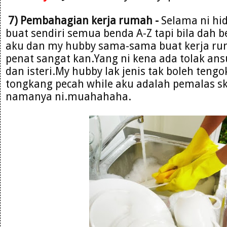
7) Pembahagian kerja rumah -
Selama ni hi
buat sendiri semua benda A-Z tapi bila dah 
aku dan my hubby sama-sama buat kerja ru
penat sangat kan.Yang ni kena ada tolak ans
dan isteri.My hubby lak jenis tak boleh te
tongkang pecah while aku adalah pemalas 
namanya ni.muahahaha.