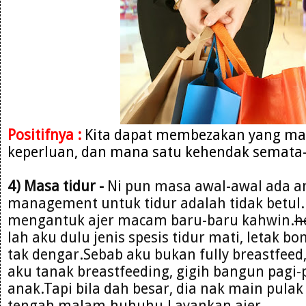
Positifnya :
Kita dapat membezakan yang man
keperluan, dan mana satu kehendak semata
4) Masa tidur -
Ni pun masa awal-awal ada 
management untuk tidur adalah tidak betul.P
mengantuk ajer macam baru-baru kahwin.
h
lah aku dulu jenis spesis tidur mati, letak b
tak dengar.Sebab aku bukan fully breastfeed
aku tanak breastfeeding, gigih bangun pagi-
anak.Tapi bila dah besar, dia nak main pula
tengah malam.huhuhu.Layankan ajer..