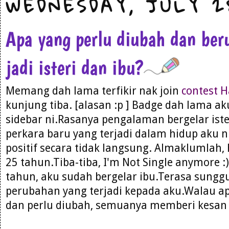
WEDNESDAY, JULY 2
Apa yang perlu diubah dan ber
jadi isteri dan ibu?
Memang dah lama terfikir nak join
contest H
kunjung tiba. [alasan :p ] Badge dah lama a
sidebar ni.Rasanya pengalaman bergelar iste
perkara baru yang terjadi dalam hidup aku 
positif secara tidak langsung. Almaklumlah,
25 tahun.Tiba-tiba, I'm Not Single anymore :
tahun, aku sudah bergelar ibu.Terasa sungg
perubahan yang terjadi kepada aku.Walau a
dan perlu diubah, semuanya memberi kesan p