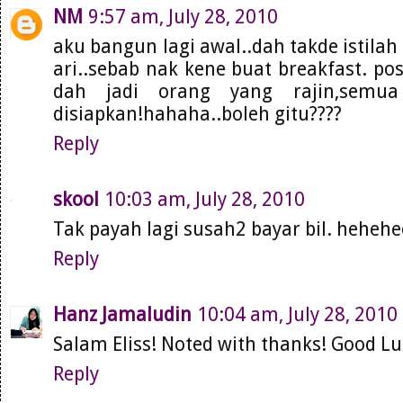
NM
9:57 am, July 28, 2010
aku bangun lagi awal..dah takde istila
ari..sebab nak kene buat breakfast. pos
dah jadi orang yang rajin,semu
disiapkan!hahaha..boleh gitu????
Reply
skool
10:03 am, July 28, 2010
Tak payah lagi susah2 bayar bil. hehehee
Reply
Hanz Jamaludin
10:04 am, July 28, 2010
Salam Eliss! Noted with thanks! Good Luc
Reply