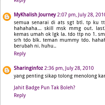
Reply
MyKhalish Journey
2:07 pm, July 28, 201
semua senarai di ats sgt btl. tp ku t
hahahaha... skill msk mmg out. last
kemas umah ok lgk la. tdo ttp no 1. sm
srh tdo blk. teman mummy tdo. hahaha
berubah ni. huhu..
Reply
Sharinginfoz
2:36 pm, July 28, 2010
yang penting sikap tolong menolong kan.
Jahit Badge Pun Tak Boleh?
Reply