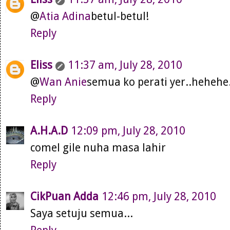
@
Atia Adina
betul-betul!
Reply
Eliss
11:37 am, July 28, 2010
@
Wan Anie
semua ko perati yer..hehehe.
Reply
A.H.A.D
12:09 pm, July 28, 2010
comel gile nuha masa lahir
Reply
CikPuan Adda
12:46 pm, July 28, 2010
Saya setuju semua...