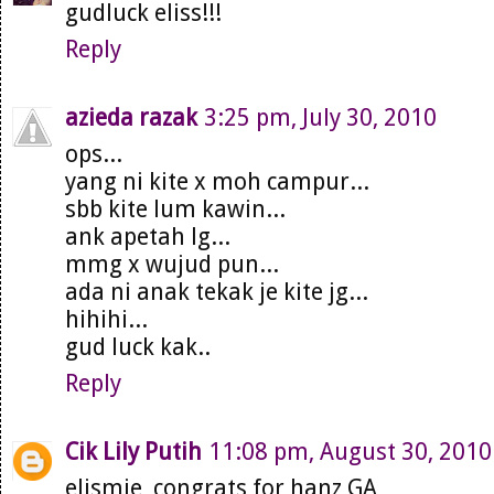
gudluck eliss!!!
Reply
azieda razak
3:25 pm, July 30, 2010
ops...
yang ni kite x moh campur...
sbb kite lum kawin...
ank apetah lg...
mmg x wujud pun...
ada ni anak tekak je kite jg...
hihihi...
gud luck kak..
Reply
Cik Lily Putih
11:08 pm, August 30, 2010
elismie, congrats for hanz GA