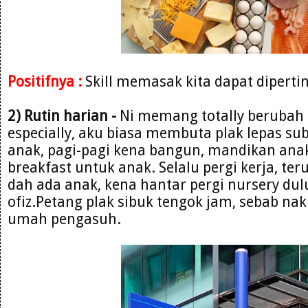
Positifnya :
Skill memasak kita dapat diperti
2) Rutin harian -
Ni memang totally berubah 
especially, aku biasa membuta plak lepas sub
anak, pagi-pagi kena bangun, mandikan ana
breakfast untuk anak. Selalu pergi kerja, teru
dah ada anak, kena hantar pergi nursery dul
ofiz.Petang plak sibuk tengok jam, sebab nak
umah pengasuh.