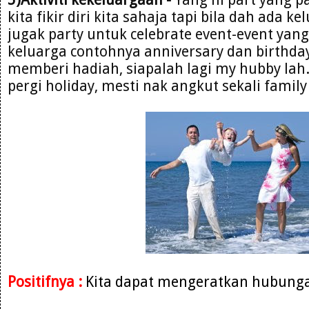
kita fikir diri kita sahaja tapi bila dah ada k
jugak party untuk celebrate event-event yan
keluarga contohnya anniversary dan birthday
memberi hadiah, siapalah lagi my hubby lah.K
pergi holiday, mesti nak angkut sekali family 
Positifnya :
Kita dapat mengeratkan hubunga