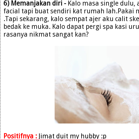
6) Memanjakan diri -
Kalo masa single dulu, 
facial tapi buat sendiri kat rumah lah.Paka
.Tapi sekarang, kalo sempat ajer aku calit sk
bedak ke muka. Kalo dapat pergi spa kasi ur
rasanya nikmat sangat kan?
Positifnya :
Jimat duit my hubby :p