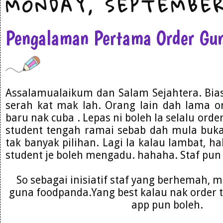
MONDAY, SEPTEMBER
Pengalaman Pertama Order Gu
Assalamualaikum dan Salam Sejahtera. Bias
serah kat mak lah. Orang lain dah lama o
baru nak cuba . Lepas ni boleh la selalu ord
student tengah ramai sebab dah mula buka
tak banyak pilihan. Lagi la kalau lambat, ha
student je boleh mengadu. hahaha. Staf pu
So sebagai inisiatif staf yang berhemah, mo
guna foodpanda.Yang best kalau nak order 
app pun boleh.