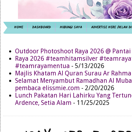
HOME
DASHBOARD
HUBUNGI SAYA
ADVERTISE HERE /IKLAN DI
Outdoor Photoshoot Raya 2026 @ Pantai
Raya 2026 #teamhitamsilver #teamray
#teamrayamentua
- 5/13/2026
Majlis Khatam Al Quran Surau Ar Rahma
Selamat Menyambut Ramadhan Al Muba
pembaca elissmie.com
- 2/20/2026
Lunch Pakatan Hari Lahirku Yang Tertun
Ardence, Setia Alam
- 11/25/2025