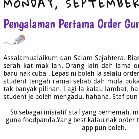
MONDAY, SEPTEMBER
Pengalaman Pertama Order Gu
Assalamualaikum dan Salam Sejahtera. Bias
serah kat mak lah. Orang lain dah lama o
baru nak cuba . Lepas ni boleh la selalu ord
student tengah ramai sebab dah mula buka
tak banyak pilihan. Lagi la kalau lambat, ha
student je boleh mengadu. hahaha. Staf pu
So sebagai inisiatif staf yang berhemah, mo
guna foodpanda.Yang best kalau nak order 
app pun boleh.