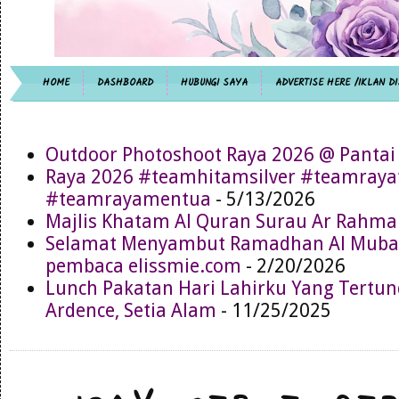
HOME
DASHBOARD
HUBUNGI SAYA
ADVERTISE HERE /IKLAN DI
Outdoor Photoshoot Raya 2026 @ Pantai
Raya 2026 #teamhitamsilver #teamray
#teamrayamentua
- 5/13/2026
Majlis Khatam Al Quran Surau Ar Rahma
Selamat Menyambut Ramadhan Al Muba
pembaca elissmie.com
- 2/20/2026
Lunch Pakatan Hari Lahirku Yang Tertun
Ardence, Setia Alam
- 11/25/2025