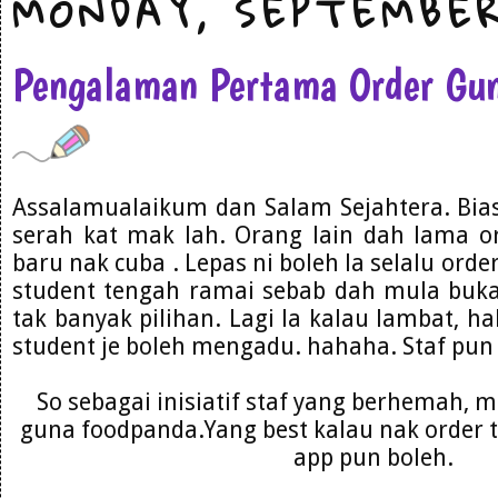
MONDAY, SEPTEMBER
Pengalaman Pertama Order Gu
Assalamualaikum dan Salam Sejahtera. Bias
serah kat mak lah. Orang lain dah lama o
baru nak cuba . Lepas ni boleh la selalu ord
student tengah ramai sebab dah mula buka
tak banyak pilihan. Lagi la kalau lambat, ha
student je boleh mengadu. hahaha. Staf pu
So sebagai inisiatif staf yang berhemah, mo
guna foodpanda.Yang best kalau nak order 
app pun boleh.