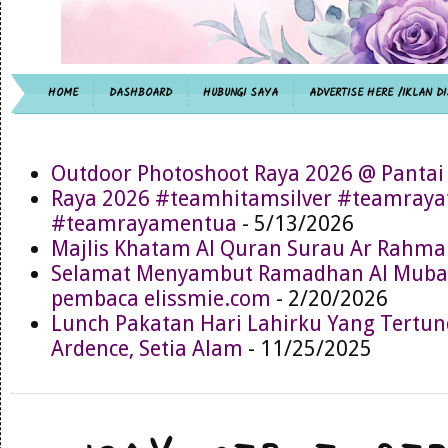
HOME
DASHBOARD
HUBUNGI SAYA
ADVERTISE HERE /IKLAN DI
Outdoor Photoshoot Raya 2026 @ Pantai
Raya 2026 #teamhitamsilver #teamray
#teamrayamentua
- 5/13/2026
Majlis Khatam Al Quran Surau Ar Rahma
Selamat Menyambut Ramadhan Al Muba
pembaca elissmie.com
- 2/20/2026
Lunch Pakatan Hari Lahirku Yang Tertun
Ardence, Setia Alam
- 11/25/2025