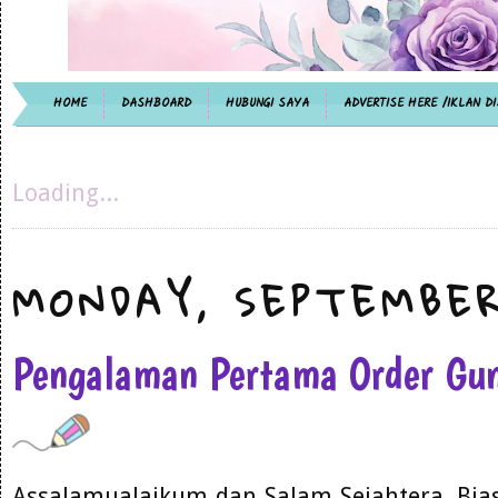
HOME
DASHBOARD
HUBUNGI SAYA
ADVERTISE HERE /IKLAN DI
Loading...
MONDAY, SEPTEMBER
Pengalaman Pertama Order Gu
Assalamualaikum dan Salam Sejahtera. Bias