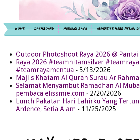
HOME
DASHBOARD
HUBUNGI SAYA
ADVERTISE HERE /IKLAN DI
Outdoor Photoshoot Raya 2026 @ Pantai
Raya 2026 #teamhitamsilver #teamray
#teamrayamentua
- 5/13/2026
Majlis Khatam Al Quran Surau Ar Rahma
Selamat Menyambut Ramadhan Al Muba
pembaca elissmie.com
- 2/20/2026
Lunch Pakatan Hari Lahirku Yang Tertun
Ardence, Setia Alam
- 11/25/2025