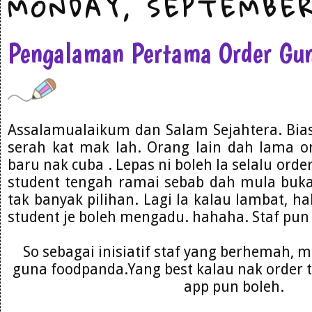
MONDAY, SEPTEMBER
Pengalaman Pertama Order Gu
Assalamualaikum dan Salam Sejahtera. Bias
serah kat mak lah. Orang lain dah lama o
baru nak cuba . Lepas ni boleh la selalu ord
student tengah ramai sebab dah mula buka
tak banyak pilihan. Lagi la kalau lambat, ha
student je boleh mengadu. hahaha. Staf pu
So sebagai inisiatif staf yang berhemah, mo
guna foodpanda.Yang best kalau nak order 
app pun boleh.