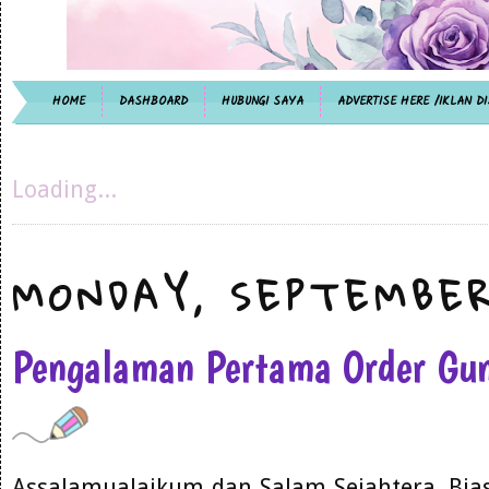
HOME
DASHBOARD
HUBUNGI SAYA
ADVERTISE HERE /IKLAN DI
Loading...
MONDAY, SEPTEMBER
Pengalaman Pertama Order Gu
Assalamualaikum dan Salam Sejahtera. Bias