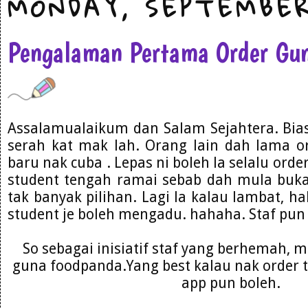
MONDAY, SEPTEMBER
Pengalaman Pertama Order Gu
Assalamualaikum dan Salam Sejahtera. Bias
serah kat mak lah. Orang lain dah lama o
baru nak cuba . Lepas ni boleh la selalu ord
student tengah ramai sebab dah mula buka
tak banyak pilihan. Lagi la kalau lambat, ha
student je boleh mengadu. hahaha. Staf pu
So sebagai inisiatif staf yang berhemah, mo
guna foodpanda.Yang best kalau nak order 
app pun boleh.