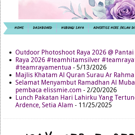
HOME
DASHBOARD
HUBUNGI SAYA
ADVERTISE HERE /IKLAN DI
Outdoor Photoshoot Raya 2026 @ Pantai
Raya 2026 #teamhitamsilver #teamray
#teamrayamentua
- 5/13/2026
Majlis Khatam Al Quran Surau Ar Rahma
Selamat Menyambut Ramadhan Al Muba
pembaca elissmie.com
- 2/20/2026
Lunch Pakatan Hari Lahirku Yang Tertun
Ardence, Setia Alam
- 11/25/2025