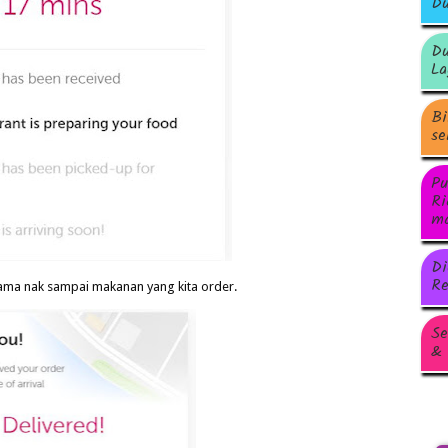
Du
Du
La
Bi
se
Pu
Ri
ma
Di
Re
ama nak sampai makanan yang kita order.
Se
& 