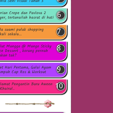
nia Seni Visual Tahun 3
rian Crepe dan Pavlova 2
yer, tertunailah hasrat di hati
la suami pulak shopping
kali sekala...
lut Mangga @ Mango Sticky
ce Dessert , korang pernah
kan tak?
et Hari Pertama, Gulai Ayam
mpah Cap Ros & Workout
lamat Pengantin Baru Aween
Khairul..