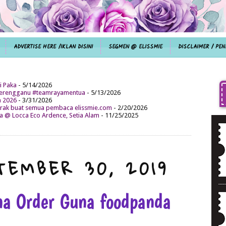
ADVERTISE HERE /IKLAN DISINI
SEGMEN @ ELISSMIE
DISCLAIMER / PEN
i Paka
- 5/14/2026
aterengganu #teamrayamentua
- 5/13/2026
n 2026
- 3/31/2026
ak buat semua pembaca elissmie.com
- 2/20/2026
da @ Locca Eco Ardence, Setia Alam
- 11/25/2025
TEMBER 30, 2019
a Order Guna foodpanda