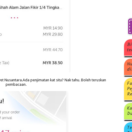
Bi
te
Nu
di
et Nusantara.Ada penjimatan kat situ? Nak tahu. Boleh teruskan
Fa
pembacaan.
Pe
Re
Ka
Du
Te