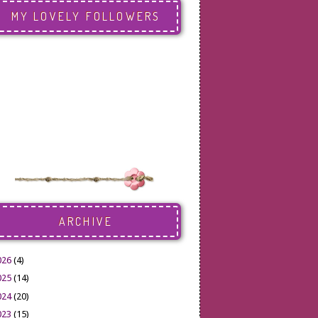
MY LOVELY FOLLOWERS
ARCHIVE
026
(4)
025
(14)
024
(20)
023
(15)