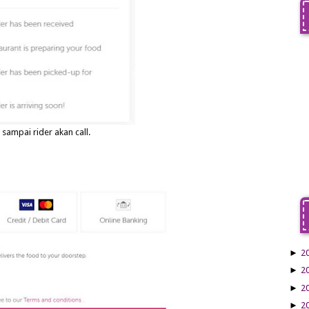
sampai rider akan call.
►
2
►
2
►
2
►
2