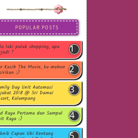
POPULAR POSTS
la laki pulak shopping, apa
rjadi ?
r Kasih The Movie, ku mohon
sirikan :)
mily Day Unit Automasi
jabat 2018 @ Sri Damai
sort, Kalumpang
d Raya Pertama dan Sampul
it Raya :)
knik Capan Ubi Kentang