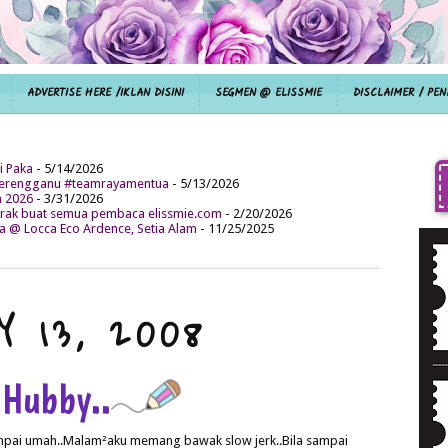
ADVERTISE HERE /IKLAN DISINI
SEGMEN @ ELISSMIE
DISCLAIMER / PEN
i Paka
- 5/14/2026
aterengganu #teamrayamentua
- 5/13/2026
n 2026
- 3/31/2026
ak buat semua pembaca elissmie.com
- 2/20/2026
da @ Locca Eco Ardence, Setia Alam
- 11/25/2025
Y 13, 2008
 Hubby..
ampai umah..Malam²aku memang bawak slow jerk..Bila sampai