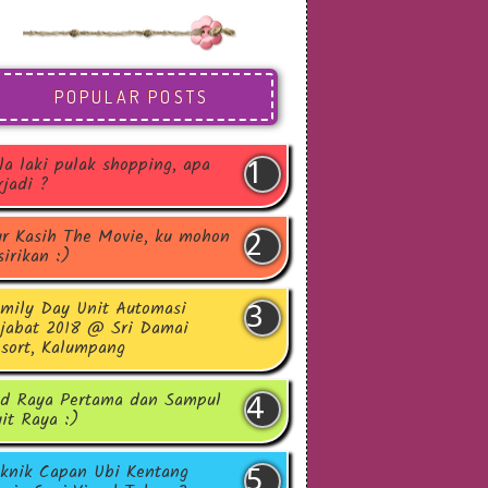
POPULAR POSTS
la laki pulak shopping, apa
rjadi ?
r Kasih The Movie, ku mohon
sirikan :)
mily Day Unit Automasi
jabat 2018 @ Sri Damai
sort, Kalumpang
d Raya Pertama dan Sampul
it Raya :)
knik Capan Ubi Kentang