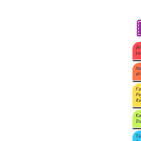
Bi
te
Nu
di
Fa
Pe
Re
Ka
Du
Te