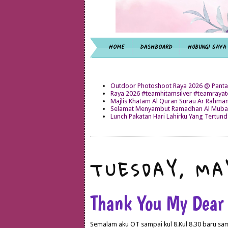
HOME
DASHBOARD
HUBUNGI SAYA
Outdoor Photoshoot Raya 2026 @ Panta
Raya 2026 #teamhitamsilver #teamray
Majlis Khatam Al Quran Surau Ar Rahma
Selamat Menyambut Ramadhan Al Mubar
Lunch Pakatan Hari Lahirku Yang Tertun
TUESDAY, MA
Thank You My Dear
Semalam aku OT sampai kul 8.Kul 8.30 baru s