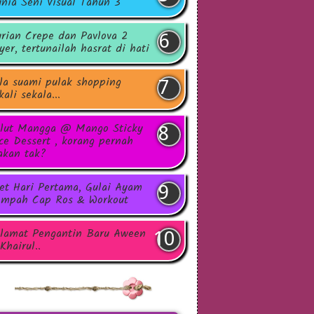
nia Seni Visual Tahun 3
rian Crepe dan Pavlova 2
yer, tertunailah hasrat di hati
la suami pulak shopping
kali sekala...
lut Mangga @ Mango Sticky
ce Dessert , korang pernah
kan tak?
et Hari Pertama, Gulai Ayam
mpah Cap Ros & Workout
lamat Pengantin Baru Aween
Khairul..