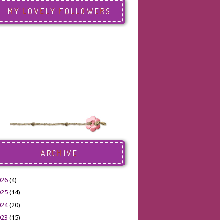
MY LOVELY FOLLOWERS
ARCHIVE
026
(4)
025
(14)
024
(20)
023
(15)