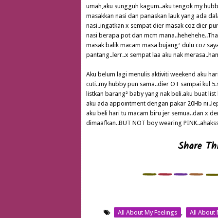
umah,aku sungguh kagum..aku tengok my hubby 
masakkan nasi dan panaskan lauk yang ada dalam
nasi..ingatkan x sempat dier masak coz dier pu
nasi berapa pot dan mcm mana..hehehehe..Thank
masak balik macam masa bujang² dulu coz sayang
pantang..lerr..x sempat laa aku nak merasa..ha
Aku belum lagi menulis aktiviti weekend aku hari
cuti..my hubby pun sama..dier OT sampai kul 5
listkan barang² baby yang nak beli.aku buat lis
aku ada appointment dengan pakar 20Hb ni..lep
aku beli hari tu macam biru jer semua..dan x de
dimaafkan..BUT NOT boy wearing PINK..ahakss...
Share Thi
All About My Feelings
,
All About