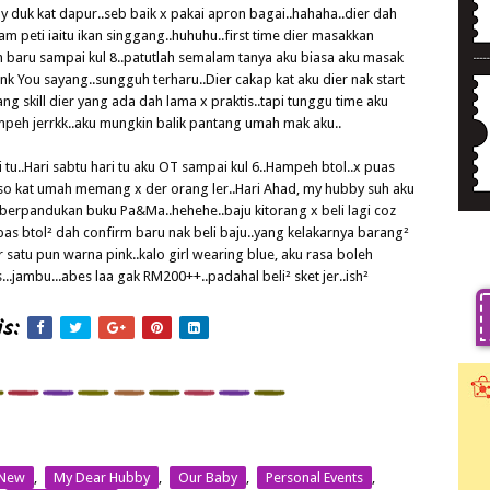
duk kat dapur..seb baik x pakai apron bagai..hahaha..dier dah
 peti iaitu ikan singgang..huhuhu..first time dier masakkan
n baru sampai kul 8..patutlah semalam tanya aku biasa aku masak
 You sayang..sungguh terharu..Dier cakap kat aku dier nak start
 skill dier yang ada dah lama x praktis..tapi tunggu time aku
mpeh jerrkk..aku mungkin balik pantang umah mak aku..
 tu..Hari sabtu hari tu aku OT sampai kul 6..Hampeh btol..x puas
.so kat umah memang x der orang ler..Hari Ahad, my hubby suh aku
t berpandukan buku Pa&Ma..hehehe..baju kitorang x beli lagi coz
as btol² dah confirm baru nak beli baju..yang kelakarnya barang²
r satu pun warna pink..kalo girl wearing blue, aku rasa boleh
jambu...abes laa gak RM200++..padahal beli² sket jer..ish²
s:
 New
,
My Dear Hubby
,
Our Baby
,
Personal Events
,