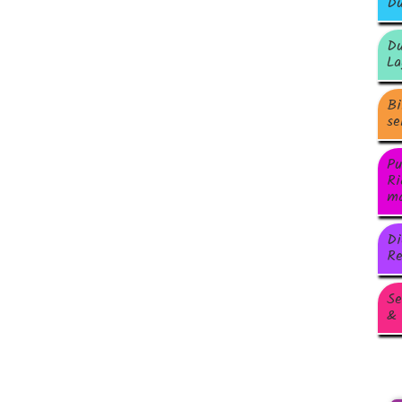
Du
Du
La
Bi
se
Pu
Ri
ma
Di
Re
Se
& 