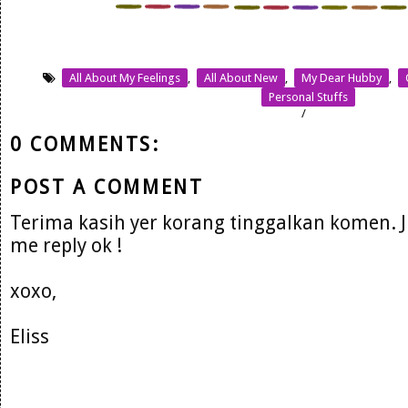
All About My Feelings
,
All About New
,
My Dear Hubby
,
Personal Stuffs
/
0 COMMENTS:
POST A COMMENT
Terima kasih yer korang tinggalkan komen. 
me reply ok !
xoxo,
Eliss