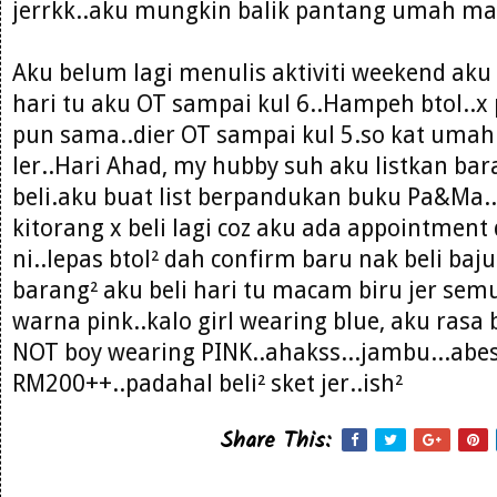
jerrkk..aku mungkin balik pantang umah ma
Aku belum lagi menulis aktiviti weekend aku 
hari tu aku OT sampai kul 6..Hampeh btol..x
pun sama..dier OT sampai kul 5.so kat uma
ler..Hari Ahad, my hubby suh aku listkan ba
beli.aku buat list berpandukan buku Pa&Ma.
kitorang x beli lagi coz aku ada appointmen
ni..lepas btol² dah confirm baru nak beli baj
barang² aku beli hari tu macam biru jer sem
warna pink..kalo girl wearing blue, aku ras
NOT boy wearing PINK..ahakss...jambu...abes
RM200++..padahal beli² sket jer..ish²
Share This: