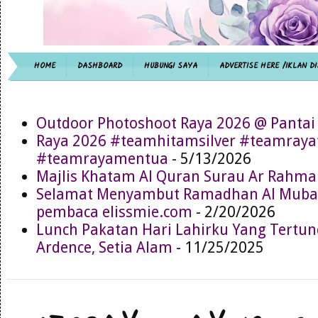
HOME
DASHBOARD
HUBUNGI SAYA
ADVERTISE HERE /IKLAN DI
Outdoor Photoshoot Raya 2026 @ Pantai
Raya 2026 #teamhitamsilver #teamray
#teamrayamentua
- 5/13/2026
Majlis Khatam Al Quran Surau Ar Rahma
Selamat Menyambut Ramadhan Al Muba
pembaca elissmie.com
- 2/20/2026
Lunch Pakatan Hari Lahirku Yang Tertun
Ardence, Setia Alam
- 11/25/2025