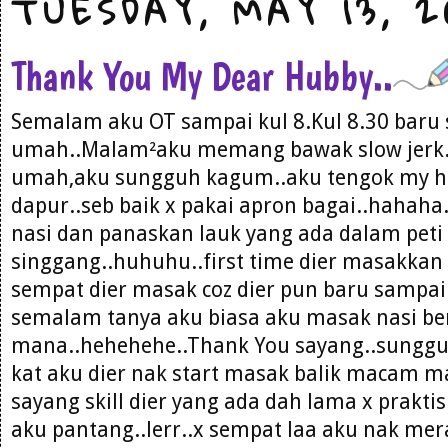
TUESDAY, MAY 13, 2
Thank You My Dear Hubby..
Semalam aku OT sampai kul 8.Kul 8.30 baru
umah..Malam²aku memang bawak slow jerk.
umah,aku sungguh kagum..aku tengok my h
dapur..seb baik x pakai apron bagai..hahaha
nasi dan panaskan lauk yang ada dalam peti 
singgang..huhuhu..first time dier masakkan 
sempat dier masak coz dier pun baru sampai 
semalam tanya aku biasa aku masak nasi b
mana..hehehehe..Thank You sayang..sungguh
kat aku dier nak start masak balik macam m
sayang skill dier yang ada dah lama x praktis
aku pantang..lerr..x sempat laa aku nak me