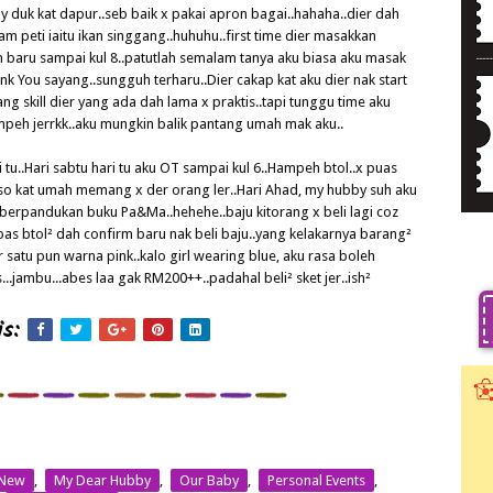
duk kat dapur..seb baik x pakai apron bagai..hahaha..dier dah
 peti iaitu ikan singgang..huhuhu..first time dier masakkan
n baru sampai kul 8..patutlah semalam tanya aku biasa aku masak
 You sayang..sungguh terharu..Dier cakap kat aku dier nak start
 skill dier yang ada dah lama x praktis..tapi tunggu time aku
mpeh jerrkk..aku mungkin balik pantang umah mak aku..
 tu..Hari sabtu hari tu aku OT sampai kul 6..Hampeh btol..x puas
.so kat umah memang x der orang ler..Hari Ahad, my hubby suh aku
t berpandukan buku Pa&Ma..hehehe..baju kitorang x beli lagi coz
as btol² dah confirm baru nak beli baju..yang kelakarnya barang²
r satu pun warna pink..kalo girl wearing blue, aku rasa boleh
jambu...abes laa gak RM200++..padahal beli² sket jer..ish²
s:
 New
,
My Dear Hubby
,
Our Baby
,
Personal Events
,