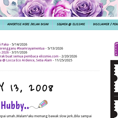
ADVERTISE HERE /IKLAN DISINI
SEGMEN @ ELISSMIE
DISCLAIMER / PEN
i Paka
- 5/14/2026
aterengganu #teamrayamentua
- 5/13/2026
n 2026
- 3/31/2026
ak buat semua pembaca elissmie.com
- 2/20/2026
da @ Locca Eco Ardence, Setia Alam
- 11/25/2025
Y 13, 2008
 Hubby..
ampai umah..Malam²aku memang bawak slow jerk..Bila sampai