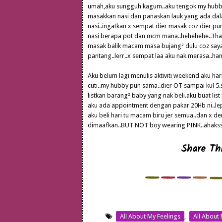
umah,aku sungguh kagum..aku tengok my hubby 
masakkan nasi dan panaskan lauk yang ada dalam
nasi..ingatkan x sempat dier masak coz dier pu
nasi berapa pot dan mcm mana..hehehehe..Thank
masak balik macam masa bujang² dulu coz sayang
pantang..lerr..x sempat laa aku nak merasa..ha
Aku belum lagi menulis aktiviti weekend aku hari
cuti..my hubby pun sama..dier OT sampai kul 5
listkan barang² baby yang nak beli.aku buat lis
aku ada appointment dengan pakar 20Hb ni..lep
aku beli hari tu macam biru jer semua..dan x de
dimaafkan..BUT NOT boy wearing PINK..ahakss...
Share Thi
All About My Feelings
,
All About