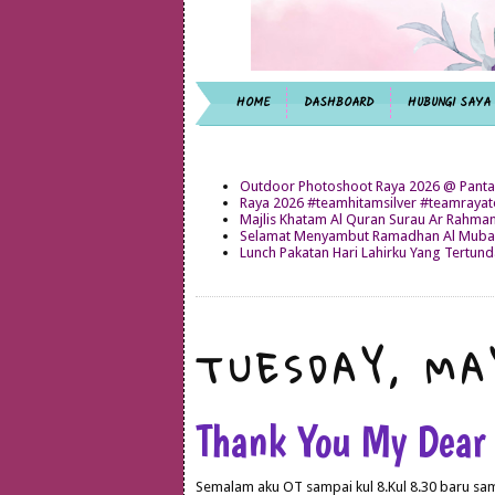
HOME
DASHBOARD
HUBUNGI SAYA
Outdoor Photoshoot Raya 2026 @ Panta
Raya 2026 #teamhitamsilver #teamray
Majlis Khatam Al Quran Surau Ar Rahma
Selamat Menyambut Ramadhan Al Mubar
Lunch Pakatan Hari Lahirku Yang Tertun
TUESDAY, MA
Thank You My Dear
Semalam aku OT sampai kul 8.Kul 8.30 baru s