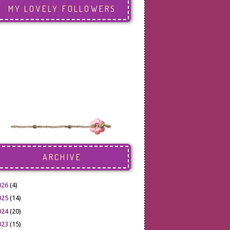
MY LOVELY FOLLOWERS
ARCHIVE
026
(4)
025
(14)
024
(20)
023
(15)