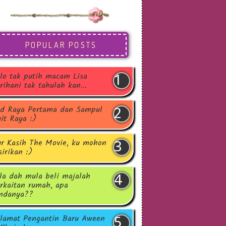
POPULAR POSTS
lo tak putih macam Lisa
rihani tak tahulah kan...
d Raya Pertama dan Sampul
it Raya :)
r Kasih The Movie, ku mohon
sirikan :)
la dah mula beli majalah
rkaitan rumah, apa
ndanya??
lamat Pengantin Baru Aween