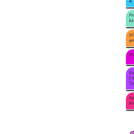
& 
Pr
ke
Ul
an
Ma
Na
Ce
To
Ap
be