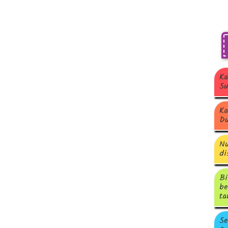
Ka
Su
Ka
Du
Nu
di
Bi
be
ta
Se