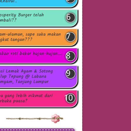
Khairul..
osperity Burger telah
mbali??
am-ulaman, sape suka makan
gkat tangan???
kan roti bakar hujan-hujan....
si Lemak Ayam & Sotong
lup Tepung @ Labana
myam, Tanjung Lumpur
a yang lebih nikmat dari
rbuka puasa?