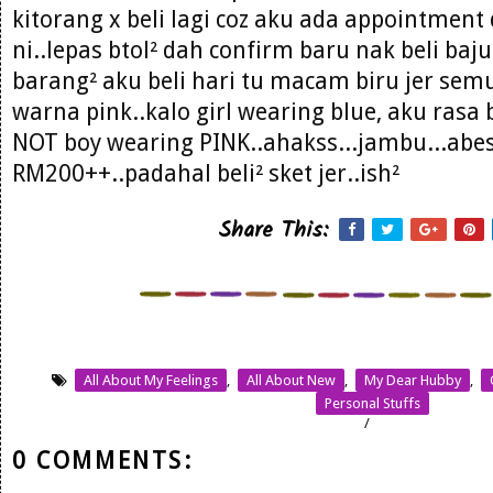
kitorang x beli lagi coz aku ada appointmen
ni..lepas btol² dah confirm baru nak beli baj
barang² aku beli hari tu macam biru jer sem
warna pink..kalo girl wearing blue, aku ras
NOT boy wearing PINK..ahakss...jambu...abes
RM200++..padahal beli² sket jer..ish²
Share This:
All About My Feelings
,
All About New
,
My Dear Hubby
,
Personal Stuffs
/
0 COMMENTS: