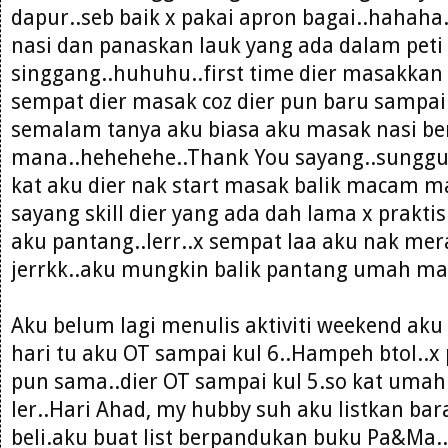
dapur..seb baik x pakai apron bagai..hahaha
nasi dan panaskan lauk yang ada dalam peti 
singgang..huhuhu..first time dier masakkan 
sempat dier masak coz dier pun baru sampai 
semalam tanya aku biasa aku masak nasi b
mana..hehehehe..Thank You sayang..sungguh
kat aku dier nak start masak balik macam m
sayang skill dier yang ada dah lama x praktis
aku pantang..lerr..x sempat laa aku nak me
jerrkk..aku mungkin balik pantang umah ma
Aku belum lagi menulis aktiviti weekend aku 
hari tu aku OT sampai kul 6..Hampeh btol..x
pun sama..dier OT sampai kul 5.so kat uma
ler..Hari Ahad, my hubby suh aku listkan ba
beli.aku buat list berpandukan buku Pa&Ma.