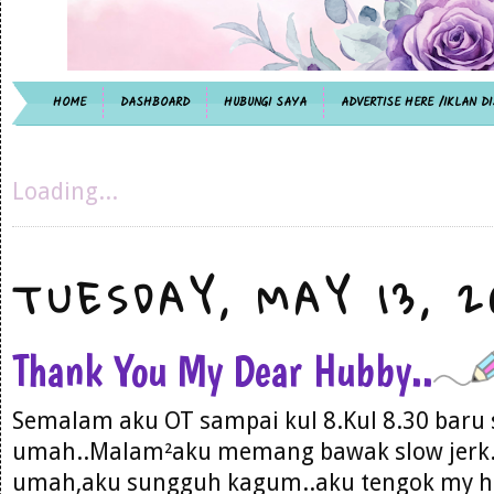
HOME
DASHBOARD
HUBUNGI SAYA
ADVERTISE HERE /IKLAN DI
Loading...
TUESDAY, MAY 13, 2
Thank You My Dear Hubby..
Semalam aku OT sampai kul 8.Kul 8.30 baru
umah..Malam²aku memang bawak slow jerk.
umah,aku sungguh kagum..aku tengok my h