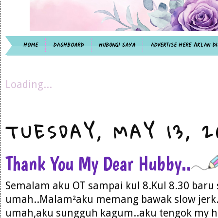
HOME
DASHBOARD
HUBUNGI SAYA
ADVERTISE HERE /IKLAN DI
Loading...
TUESDAY, MAY 13, 2
Thank You My Dear Hubby..
Semalam aku OT sampai kul 8.Kul 8.30 baru
umah..Malam²aku memang bawak slow jerk.
umah,aku sungguh kagum..aku tengok my h