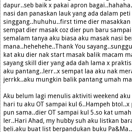
dapur..seb baik x pakai apron bagai..hahaha
nasi dan panaskan lauk yang ada dalam peti 
singgang..huhuhu..first time dier masakkan 
sempat dier masak coz dier pun baru sampai 
semalam tanya aku biasa aku masak nasi b
mana..hehehehe..Thank You sayang..sungguh
kat aku dier nak start masak balik macam m
sayang skill dier yang ada dah lama x praktis
aku pantang..lerr..x sempat laa aku nak me
jerrkk..aku mungkin balik pantang umah ma
Aku belum lagi menulis aktiviti weekend aku 
hari tu aku OT sampai kul 6..Hampeh btol..x
pun sama..dier OT sampai kul 5.so kat uma
ler..Hari Ahad, my hubby suh aku listkan ba
beli.aku buat list berpandukan buku Pa&Ma.