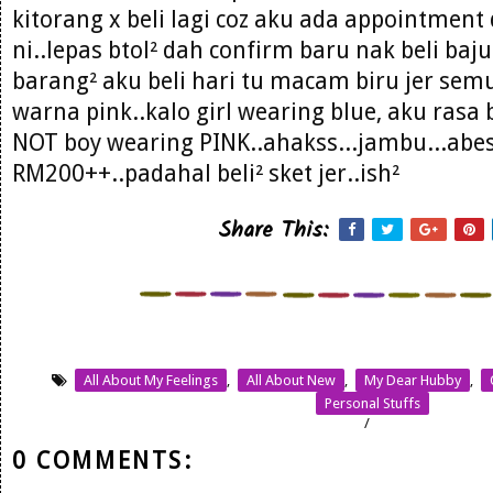
kitorang x beli lagi coz aku ada appointmen
ni..lepas btol² dah confirm baru nak beli baj
barang² aku beli hari tu macam biru jer sem
warna pink..kalo girl wearing blue, aku ras
NOT boy wearing PINK..ahakss...jambu...abes
RM200++..padahal beli² sket jer..ish²
Share This:
All About My Feelings
,
All About New
,
My Dear Hubby
,
Personal Stuffs
/
0 COMMENTS: