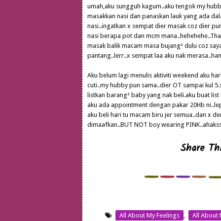
umah,aku sungguh kagum..aku tengok my hubby 
masakkan nasi dan panaskan lauk yang ada dalam
nasi..ingatkan x sempat dier masak coz dier pu
nasi berapa pot dan mcm mana..hehehehe..Thank
masak balik macam masa bujang² dulu coz sayang
pantang..lerr..x sempat laa aku nak merasa..ha
Aku belum lagi menulis aktiviti weekend aku hari
cuti..my hubby pun sama..dier OT sampai kul 5
listkan barang² baby yang nak beli.aku buat lis
aku ada appointment dengan pakar 20Hb ni..lep
aku beli hari tu macam biru jer semua..dan x de
dimaafkan..BUT NOT boy wearing PINK..ahakss...
Share Thi
All About My Feelings
,
All About