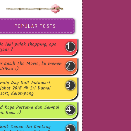
POPULAR POSTS
la laki pulak shopping, apa
rjadi ?
r Kasih The Movie, ku mohon
sirikan :)
mily Day Unit Automasi
jabat 2018 @ Sri Damai
sort, Kalumpang
d Raya Pertama dan Sampul
it Raya :)
knik Capan Ubi Kentang