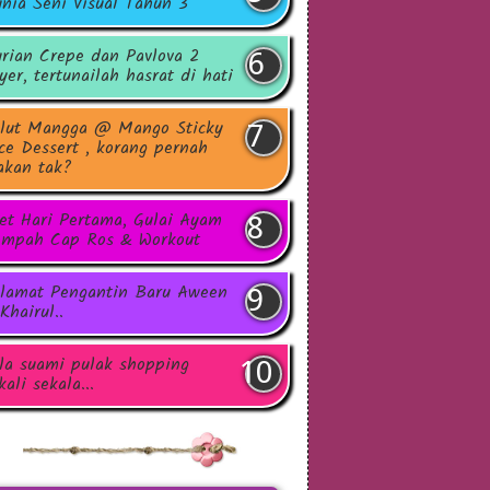
nia Seni Visual Tahun 3
rian Crepe dan Pavlova 2
yer, tertunailah hasrat di hati
lut Mangga @ Mango Sticky
ce Dessert , korang pernah
kan tak?
et Hari Pertama, Gulai Ayam
mpah Cap Ros & Workout
lamat Pengantin Baru Aween
Khairul..
la suami pulak shopping
kali sekala...