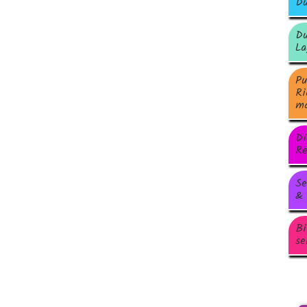
Du
Du
La
Pu
Ri
ma
Di
Re
Se
& 
Bi
se