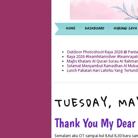
HOME
DASHBOARD
HUBUNGI SAYA
Outdoor Photoshoot Raya 2026 @ Panta
Raya 2026 #teamhitamsilver #teamray
Majlis Khatam Al Quran Surau Ar Rahma
Selamat Menyambut Ramadhan Al Mubar
Lunch Pakatan Hari Lahirku Yang Tertun
TUESDAY, MA
Thank You My Dear
Semalam aku OT sampai kul 8.Kul 8.30 baru s