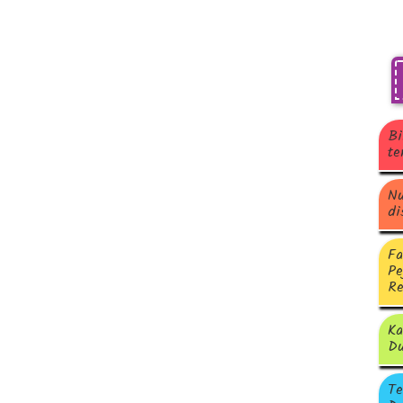
Bi
te
Nu
di
Fa
Pe
Re
Ka
Du
Te