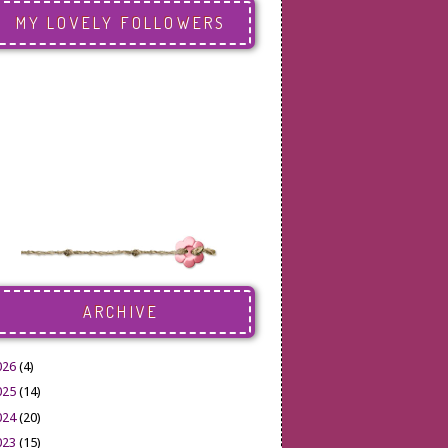
MY LOVELY FOLLOWERS
ARCHIVE
026
(4)
025
(14)
024
(20)
023
(15)