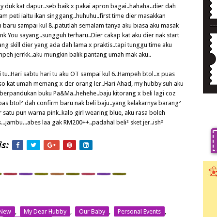
duk kat dapur..seb baik x pakai apron bagai..hahaha..dier dah
 peti iaitu ikan singgang..huhuhu..first time dier masakkan
n baru sampai kul 8..patutlah semalam tanya aku biasa aku masak
 You sayang..sungguh terharu..Dier cakap kat aku dier nak start
 skill dier yang ada dah lama x praktis..tapi tunggu time aku
mpeh jerrkk..aku mungkin balik pantang umah mak aku..
 tu..Hari sabtu hari tu aku OT sampai kul 6..Hampeh btol..x puas
.so kat umah memang x der orang ler..Hari Ahad, my hubby suh aku
t berpandukan buku Pa&Ma..hehehe..baju kitorang x beli lagi coz
as btol² dah confirm baru nak beli baju..yang kelakarnya barang²
r satu pun warna pink..kalo girl wearing blue, aku rasa boleh
jambu...abes laa gak RM200++..padahal beli² sket jer..ish²
s:
 New
,
My Dear Hubby
,
Our Baby
,
Personal Events
,