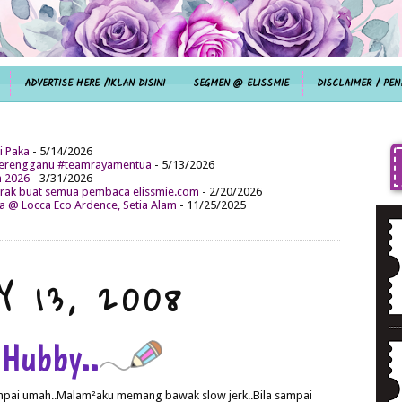
ADVERTISE HERE /IKLAN DISINI
SEGMEN @ ELISSMIE
DISCLAIMER / PEN
i Paka
- 5/14/2026
aterengganu #teamrayamentua
- 5/13/2026
n 2026
- 3/31/2026
ak buat semua pembaca elissmie.com
- 2/20/2026
da @ Locca Eco Ardence, Setia Alam
- 11/25/2025
Y 13, 2008
 Hubby..
ampai umah..Malam²aku memang bawak slow jerk..Bila sampai