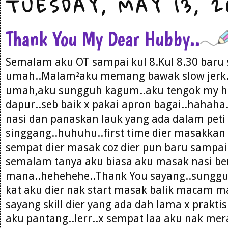
TUESDAY, MAY 13, 2
Thank You My Dear Hubby..
Semalam aku OT sampai kul 8.Kul 8.30 baru
umah..Malam²aku memang bawak slow jerk.
umah,aku sungguh kagum..aku tengok my h
dapur..seb baik x pakai apron bagai..hahaha
nasi dan panaskan lauk yang ada dalam peti 
singgang..huhuhu..first time dier masakkan 
sempat dier masak coz dier pun baru sampai 
semalam tanya aku biasa aku masak nasi b
mana..hehehehe..Thank You sayang..sungguh
kat aku dier nak start masak balik macam m
sayang skill dier yang ada dah lama x praktis
aku pantang..lerr..x sempat laa aku nak me