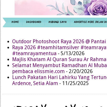
HOME
DASHBOARD
HUBUNGI SAYA
ADVERTISE HERE /IKLAN DI
Outdoor Photoshoot Raya 2026 @ Pantai
Raya 2026 #teamhitamsilver #teamray
#teamrayamentua
- 5/13/2026
Majlis Khatam Al Quran Surau Ar Rahma
Selamat Menyambut Ramadhan Al Muba
pembaca elissmie.com
- 2/20/2026
Lunch Pakatan Hari Lahirku Yang Tertun
Ardence, Setia Alam
- 11/25/2025