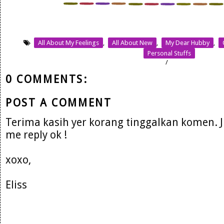
All About My Feelings
,
All About New
,
My Dear Hubby
,
Personal Stuffs
/
0 COMMENTS:
POST A COMMENT
Terima kasih yer korang tinggalkan komen. 
me reply ok !
xoxo,
Eliss