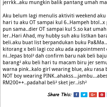
jerrkk..aku mungkin balik pantang umah ma
Aku belum lagi menulis aktiviti weekend aku 
hari tu aku OT sampai kul 6..Hampeh btol..x
pun sama..dier OT sampai kul 5.so kat uma
ler..Hari Ahad, my hubby suh aku listkan ba
beli.aku buat list berpandukan buku Pa&Ma.
kitorang x beli lagi coz aku ada appointmen
ni..lepas btol² dah confirm baru nak beli baj
barang² aku beli hari tu macam biru jer sem
warna pink..kalo girl wearing blue, aku ras
NOT boy wearing PINK..ahakss...jambu...abes
RM200++..padahal beli² sket jer..ish²
Share This: