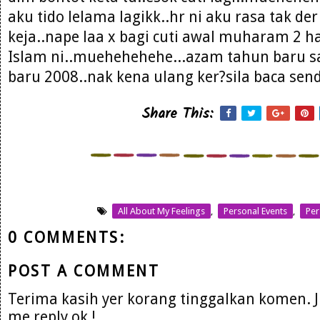
aku tido lelama lagikk..hr ni aku rasa tak de
keja..nape laa x bagi cuti awal muharam 2 h
Islam ni..muehehehehe...azam tahun baru 
baru 2008..nak kena ulang ker?sila baca sendi
Share This:
All About My Feelings
,
Personal Events
,
Per
0 COMMENTS:
POST A COMMENT
Terima kasih yer korang tinggalkan komen. 
me reply ok !