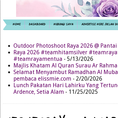
HOME
DASHBOARD
HUBUNGI SAYA
ADVERTISE HERE /IKLAN DI
Outdoor Photoshoot Raya 2026 @ Pantai
Raya 2026 #teamhitamsilver #teamray
#teamrayamentua
- 5/13/2026
Majlis Khatam Al Quran Surau Ar Rahma
Selamat Menyambut Ramadhan Al Muba
pembaca elissmie.com
- 2/20/2026
Lunch Pakatan Hari Lahirku Yang Tertun
Ardence, Setia Alam
- 11/25/2025