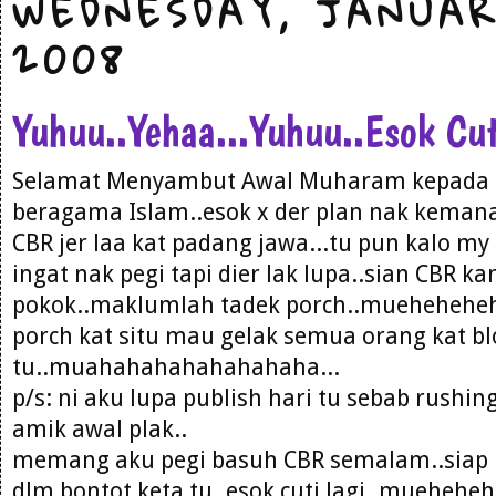
WEDNESDAY, JANUAR
2008
Yuhuu..Yehaa...Yuhuu..Esok Cut
Selamat Menyambut Awal Muharam kepada
beragama Islam..esok x der plan nak kemana
CBR jer laa kat padang jawa...tu pun kalo my 
ingat nak pegi tapi dier lak lupa..sian CBR k
pokok..maklumlah tadek porch..mueheheheh
porch kat situ mau gelak semua orang kat bl
tu..muahahahahahahahaha...
p/s: ni aku lupa publish hari tu sebab rushi
amik awal plak..
memang aku pegi basuh CBR semalam..siap 
dlm bontot keta tu..esok cuti lagi..mueheheh