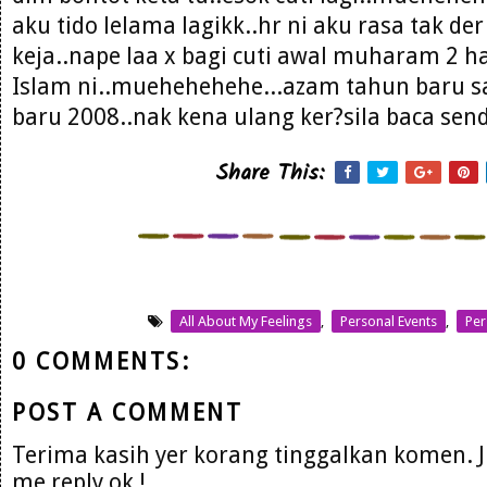
aku tido lelama lagikk..hr ni aku rasa tak de
keja..nape laa x bagi cuti awal muharam 2 h
Islam ni..muehehehehe...azam tahun baru 
baru 2008..nak kena ulang ker?sila baca sendi
Share This:
All About My Feelings
,
Personal Events
,
Per
0 COMMENTS:
POST A COMMENT
Terima kasih yer korang tinggalkan komen. 
me reply ok !