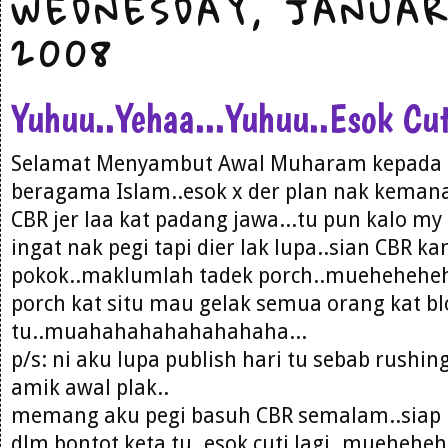
WEDNESDAY, JANUAR
2008
Yuhuu..Yehaa...Yuhuu..Esok Cut
Selamat Menyambut Awal Muharam kepada
beragama Islam..esok x der plan nak kemana
CBR jer laa kat padang jawa...tu pun kalo my 
ingat nak pegi tapi dier lak lupa..sian CBR k
pokok..maklumlah tadek porch..mueheheheh
porch kat situ mau gelak semua orang kat bl
tu..muahahahahahahahaha...
p/s: ni aku lupa publish hari tu sebab rushi
amik awal plak..
memang aku pegi basuh CBR semalam..siap 
dlm bontot keta tu..esok cuti lagi..mueheheh