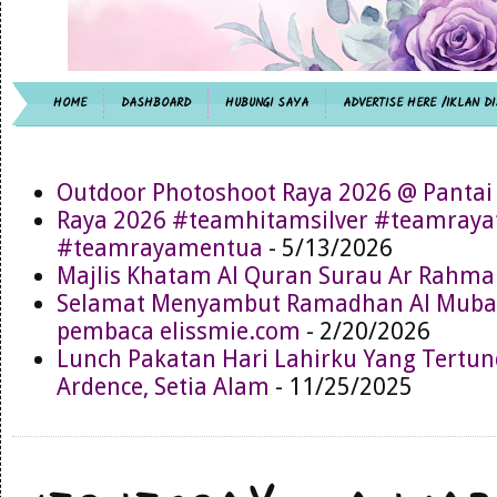
HOME
DASHBOARD
HUBUNGI SAYA
ADVERTISE HERE /IKLAN DI
Outdoor Photoshoot Raya 2026 @ Pantai
Raya 2026 #teamhitamsilver #teamray
#teamrayamentua
- 5/13/2026
Majlis Khatam Al Quran Surau Ar Rahma
Selamat Menyambut Ramadhan Al Muba
pembaca elissmie.com
- 2/20/2026
Lunch Pakatan Hari Lahirku Yang Tertun
Ardence, Setia Alam
- 11/25/2025