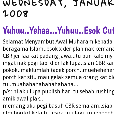
WEDNESDAY, JANUAR
2008
Yuhuu..Yehaa...Yuhuu..Esok Cut
Selamat Menyambut Awal Muharam kepada
beragama Islam..esok x der plan nak kemana
CBR jer laa kat padang jawa...tu pun kalo my 
ingat nak pegi tapi dier lak lupa..sian CBR k
pokok..maklumlah tadek porch..mueheheheh
porch kat situ mau gelak semua orang kat bl
tu..muahahahahahahahaha...
p/s: ni aku lupa publish hari tu sebab rushi
amik awal plak..
memang aku pegi basuh CBR semalam..siap 
dlm bontot keta tu..esok cuti lagi..mueheheh