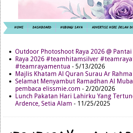
HOME
DASHBOARD
HUBUNGI SAYA
ADVERTISE HERE /IKLAN DI
Outdoor Photoshoot Raya 2026 @ Pantai
Raya 2026 #teamhitamsilver #teamray
#teamrayamentua
- 5/13/2026
Majlis Khatam Al Quran Surau Ar Rahma
Selamat Menyambut Ramadhan Al Muba
pembaca elissmie.com
- 2/20/2026
Lunch Pakatan Hari Lahirku Yang Tertun
Ardence, Setia Alam
- 11/25/2025