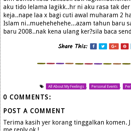
aku tido lelama lagikk..hr ni aku rasa tak de
keja..nape laa x bagi cuti awal muharam 2 h
Islam ni..muehehehehe...azam tahun baru 
baru 2008..nak kena ulang ker?sila baca sendi
Share This:
All About My Feelings
,
Personal Events
,
Per
0 COMMENTS:
POST A COMMENT
Terima kasih yer korang tinggalkan komen. 
me reply ok !