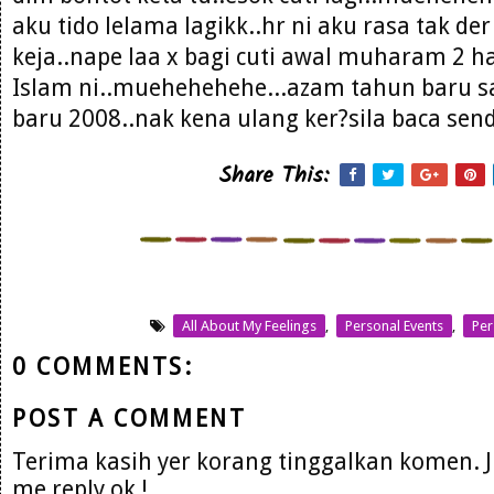
aku tido lelama lagikk..hr ni aku rasa tak de
keja..nape laa x bagi cuti awal muharam 2 h
Islam ni..muehehehehe...azam tahun baru 
baru 2008..nak kena ulang ker?sila baca sendi
Share This:
All About My Feelings
,
Personal Events
,
Per
0 COMMENTS:
POST A COMMENT
Terima kasih yer korang tinggalkan komen. 
me reply ok !