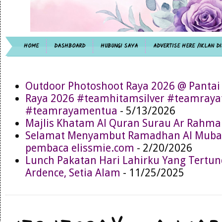
HOME
DASHBOARD
HUBUNGI SAYA
ADVERTISE HERE /IKLAN DI
Outdoor Photoshoot Raya 2026 @ Pantai
Raya 2026 #teamhitamsilver #teamray
#teamrayamentua
- 5/13/2026
Majlis Khatam Al Quran Surau Ar Rahma
Selamat Menyambut Ramadhan Al Muba
pembaca elissmie.com
- 2/20/2026
Lunch Pakatan Hari Lahirku Yang Tertun
Ardence, Setia Alam
- 11/25/2025