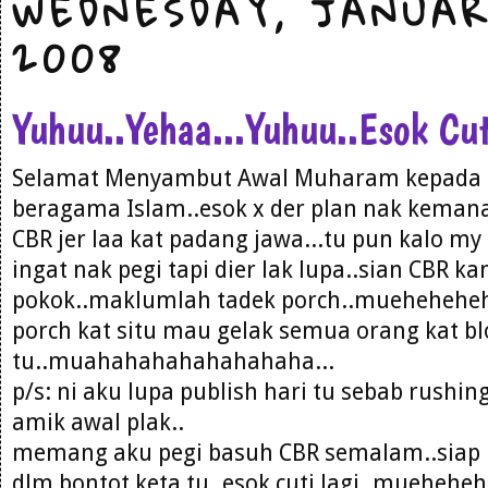
WEDNESDAY, JANUAR
2008
Yuhuu..Yehaa...Yuhuu..Esok Cut
Selamat Menyambut Awal Muharam kepada
beragama Islam..esok x der plan nak kemana
CBR jer laa kat padang jawa...tu pun kalo my 
ingat nak pegi tapi dier lak lupa..sian CBR k
pokok..maklumlah tadek porch..mueheheheh
porch kat situ mau gelak semua orang kat bl
tu..muahahahahahahahaha...
p/s: ni aku lupa publish hari tu sebab rushi
amik awal plak..
memang aku pegi basuh CBR semalam..siap 
dlm bontot keta tu..esok cuti lagi..mueheheh