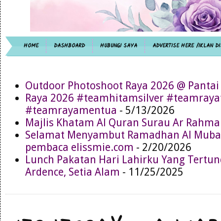
HOME
DASHBOARD
HUBUNGI SAYA
ADVERTISE HERE /IKLAN DI
Outdoor Photoshoot Raya 2026 @ Pantai
Raya 2026 #teamhitamsilver #teamray
#teamrayamentua
- 5/13/2026
Majlis Khatam Al Quran Surau Ar Rahma
Selamat Menyambut Ramadhan Al Muba
pembaca elissmie.com
- 2/20/2026
Lunch Pakatan Hari Lahirku Yang Tertun
Ardence, Setia Alam
- 11/25/2025