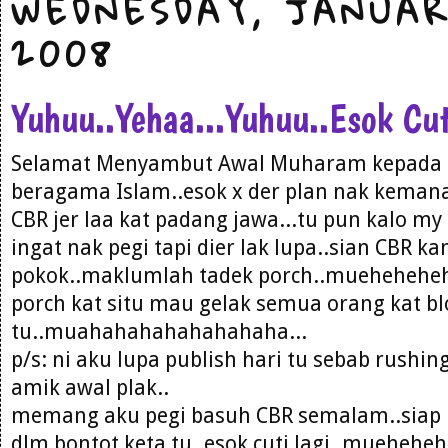
WEDNESDAY, JANUAR
2008
Yuhuu..Yehaa...Yuhuu..Esok Cut
Selamat Menyambut Awal Muharam kepada
beragama Islam..esok x der plan nak kemana
CBR jer laa kat padang jawa...tu pun kalo my 
ingat nak pegi tapi dier lak lupa..sian CBR k
pokok..maklumlah tadek porch..mueheheheh
porch kat situ mau gelak semua orang kat bl
tu..muahahahahahahahaha...
p/s: ni aku lupa publish hari tu sebab rushi
amik awal plak..
memang aku pegi basuh CBR semalam..siap 
dlm bontot keta tu..esok cuti lagi..mueheheh