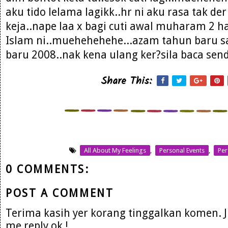
aku tido lelama lagikk..hr ni aku rasa tak de
keja..nape laa x bagi cuti awal muharam 2 h
Islam ni..muehehehehe...azam tahun baru 
baru 2008..nak kena ulang ker?sila baca sendi
Share This:
All About My Feelings
,
Personal Events
,
Per
0 COMMENTS:
POST A COMMENT
Terima kasih yer korang tinggalkan komen. 
me reply ok !