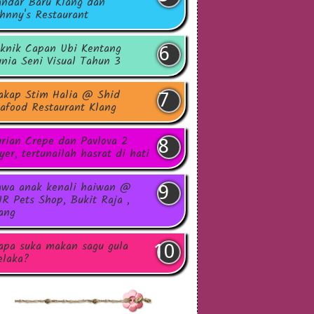
ndar Baru Klang dan
hnny's Restaurant
knik Capan Ubi Kentang
nia Seni Visual Tahun 3
akap Stim Halia @ Shid
afood Restaurant Klang
rian Crepe dan Pavlova 2
yer, tertunailah hasrat di hati
wa anak kenali haiwan @
R Pets Shop, Bukit Raja ,
ang
apa suka makan sagu gula
laka?