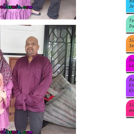
Ba
Jo
Te
Du
Si
Se
Du
La
Ba
EN
Kl
Si
me