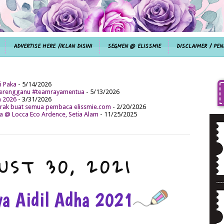
ADVERTISE HERE /IKLAN DISINI
SEGMEN @ ELISSMIE
DISCLAIMER / PEN
i Paka
- 5/14/2026
aterengganu #teamrayamentua
- 5/13/2026
n 2026
- 3/31/2026
ak buat semua pembaca elissmie.com
- 2/20/2026
da @ Locca Eco Ardence, Setia Alam
- 11/25/2025
UST 30, 2021
ya Aidil Adha 2021