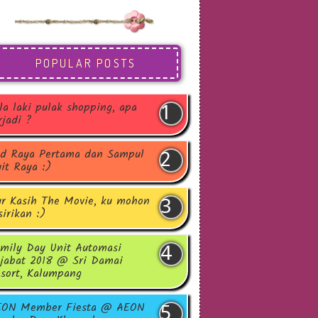
POPULAR POSTS
la laki pulak shopping, apa
rjadi ?
d Raya Pertama dan Sampul
it Raya :)
r Kasih The Movie, ku mohon
sirikan :)
mily Day Unit Automasi
jabat 2018 @ Sri Damai
sort, Kalumpang
EON Member Fiesta @ AEON