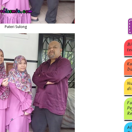
Puteri Sulong
Bi
te
Ka
Du
Nu
di
Fa
Pe
Re
A