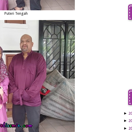
Puteri Tengah
►
2
►
2
►
2