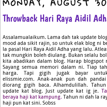
MONDAY, AUGUST 30
Throwback Hari Raya Aidil Ad
Assalamualaikum. Lama dah tak update blog. 
mood ada sikit rajin, so untuk elak blog ni 
la pasal Hari Raya Aidil Adha yang lalu. Atl
tak mungkin boleh diulang. Bukan selalu bo
kita abadikan dalam blog. Harap blogspot 
Sayang semua memori dalam ni. Tiap ta
harga. Tapi gigih jugak bayar untu
elissmie.com. Anak-anak pun dah panda
diorang gigih baca. Alhamdulillah. Tahu
update kat blog. Just update kat ig je.
Ta
beraya haji kat kampung.
Tahun ni dah la ray
haji pun kat sini. Sobss