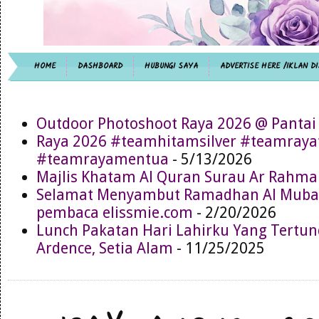
HOME
DASHBOARD
HUBUNGI SAYA
ADVERTISE HERE /IKLAN DI
Outdoor Photoshoot Raya 2026 @ Pantai
Raya 2026 #teamhitamsilver #teamray
#teamrayamentua
- 5/13/2026
Majlis Khatam Al Quran Surau Ar Rahma
Selamat Menyambut Ramadhan Al Muba
pembaca elissmie.com
- 2/20/2026
Lunch Pakatan Hari Lahirku Yang Tertun
Ardence, Setia Alam
- 11/25/2025