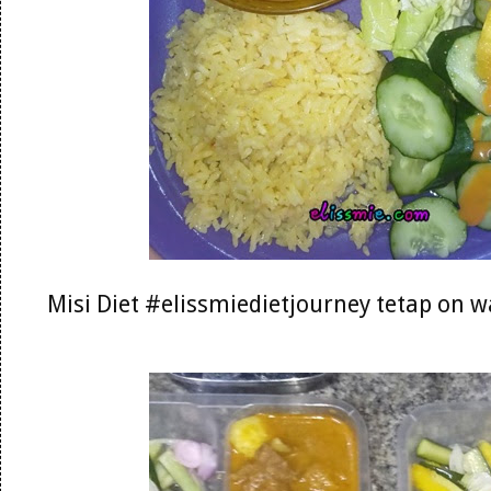
Misi Diet #elissmiedietjourney tetap on 