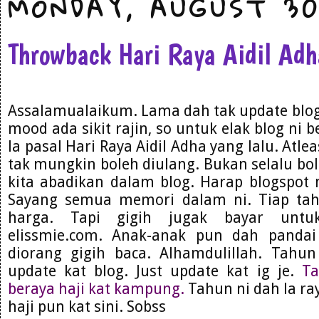
MONDAY, AUGUST 30
Throwback Hari Raya Aidil Ad
Assalamualaikum. Lama dah tak update blog. 
mood ada sikit rajin, so untuk elak blog ni 
la pasal Hari Raya Aidil Adha yang lalu. Atl
tak mungkin boleh diulang. Bukan selalu bo
kita abadikan dalam blog. Harap blogspot 
Sayang semua memori dalam ni. Tiap ta
harga. Tapi gigih jugak bayar untu
elissmie.com. Anak-anak pun dah panda
diorang gigih baca. Alhamdulillah. Tahu
update kat blog. Just update kat ig je.
Ta
beraya haji kat kampung.
Tahun ni dah la ray
haji pun kat sini. Sobss