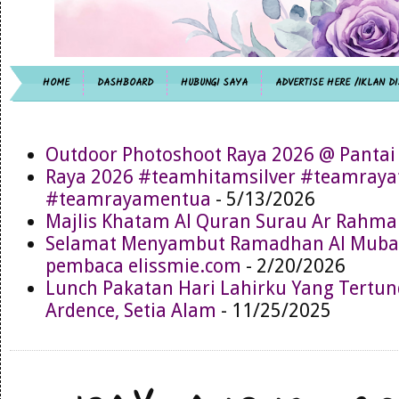
HOME
DASHBOARD
HUBUNGI SAYA
ADVERTISE HERE /IKLAN DI
Outdoor Photoshoot Raya 2026 @ Pantai
Raya 2026 #teamhitamsilver #teamray
#teamrayamentua
- 5/13/2026
Majlis Khatam Al Quran Surau Ar Rahma
Selamat Menyambut Ramadhan Al Muba
pembaca elissmie.com
- 2/20/2026
Lunch Pakatan Hari Lahirku Yang Tertun
Ardence, Setia Alam
- 11/25/2025