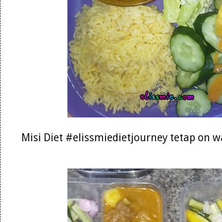
Misi Diet #elissmiedietjourney tetap on 