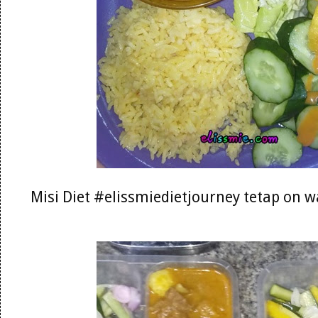
Misi Diet #elissmiedietjourney tetap on 