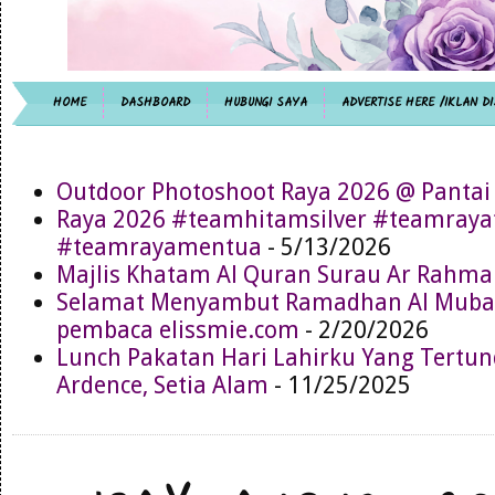
HOME
DASHBOARD
HUBUNGI SAYA
ADVERTISE HERE /IKLAN DI
Outdoor Photoshoot Raya 2026 @ Pantai
Raya 2026 #teamhitamsilver #teamray
#teamrayamentua
- 5/13/2026
Majlis Khatam Al Quran Surau Ar Rahma
Selamat Menyambut Ramadhan Al Muba
pembaca elissmie.com
- 2/20/2026
Lunch Pakatan Hari Lahirku Yang Tertun
Ardence, Setia Alam
- 11/25/2025