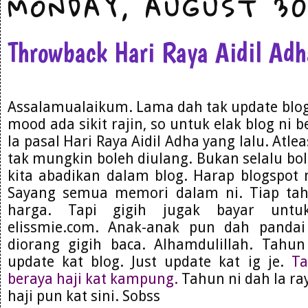
MONDAY, AUGUST 30
Throwback Hari Raya Aidil Ad
Assalamualaikum. Lama dah tak update blog. 
mood ada sikit rajin, so untuk elak blog ni 
la pasal Hari Raya Aidil Adha yang lalu. Atl
tak mungkin boleh diulang. Bukan selalu bo
kita abadikan dalam blog. Harap blogspot 
Sayang semua memori dalam ni. Tiap ta
harga. Tapi gigih jugak bayar untu
elissmie.com. Anak-anak pun dah panda
diorang gigih baca. Alhamdulillah. Tahu
update kat blog. Just update kat ig je.
Ta
beraya haji kat kampung.
Tahun ni dah la ray
haji pun kat sini. Sobss